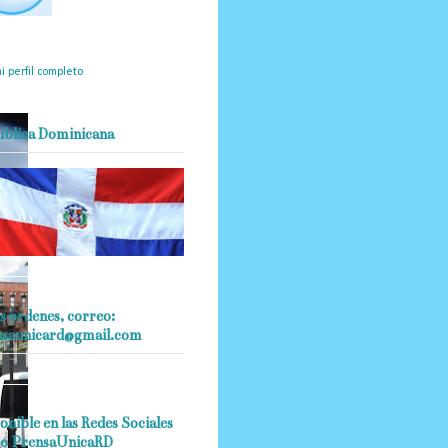
mantendrá políticas
estrictas basadas en la
ividad, veracidad y criterio
dístico en todo momento.
i perfil completo
ublica Dominicana
s ordenes, correo:
nsaunicard@gmail.com
onible en las Redes Sociales
o PrensaUnicaRD