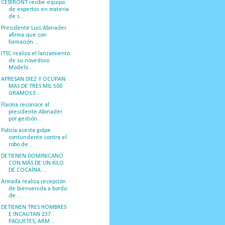
CESFRONT recibe equipo
de expertos en materia
de s...
Presidente Luis Abinader
afirma que con
formación ...
ITSC realiza el lanzamiento
de su novedoso
Modelo ...
APRESAN DIEZ Y OCUPAN
MAS DE TRES MIL 500
GRAMOS E...
Flacma reconoce al
presidente Abinader
por gestión...
Policía asesta golpe
contundente contra el
robo de...
DETIENEN DOMINICANO
CON MÁS DE UN KILO
DE COCAÍNA ...
Armada realiza recepción
de bienvenida a bordo
de ...
DETIENEN TRES HOMBRES
E INCAUTAN 237
PAQUETES, ARM...