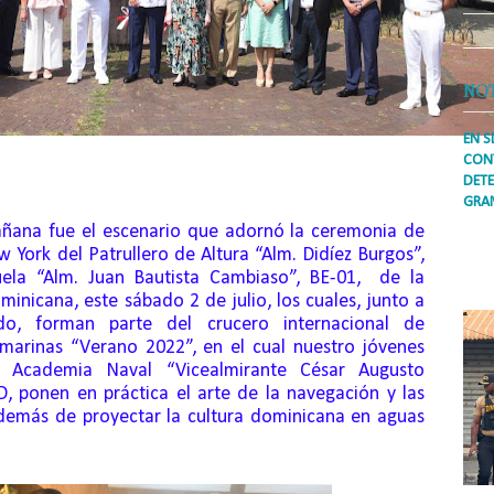
NO
EN S
CONT
DETE
GRA
añana fue el escenario que adornó la ceremonia de
Prens
w York del Patrullero de Altura “Alm.
Didíez
Burgos”,
inter
secto
ela “Alm. Juan Bautista Cambiaso”, BE-01, de la
ademá
nicana, este sábado 2 de julio, los cuales, junto a
do, forman parte del crucero internacional de
amarinas “Verano 2022”, en el cual nuestro jóvenes
la Academia Naval “Vicealmirante César Augusto
D, ponen en práctica el arte de la navegación y las
además de proyectar la cultura dominicana en aguas