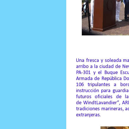
Prensa Unica RD
Una fresca y soleada m
arribo a la ciudad de Ne
PA-301 y el Buque Escu
Armada de República Domi
106 tripulantes a bor
instrucción para guardi
futuros oficiales de 
de
Windt
Lavandier
”, AR
tradiciones marineras, 
extranjeras.