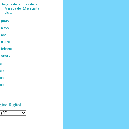
Llegada de buques de la
Armada de RD en visita
ciu...
►
junio
(25)
►
mayo
(28)
►
abril
(38)
►
marzo
(39)
►
febrero
(33)
►
enero
(26)
021
(898)
020
(775)
019
(1219)
018
(1058)
ivo Digital