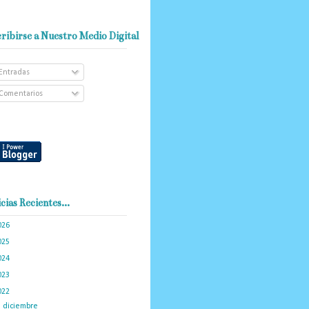
ribirse a Nuestro Medio Digital
Entradas
Comentarios
cias Recientes...
026
(101)
025
(288)
024
(374)
023
(434)
022
(449)
►
diciembre
(46)