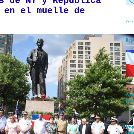
s de NY y República
 en el muelle de
objet
perio
Ver m
Rep
A su
pre
Disp
com