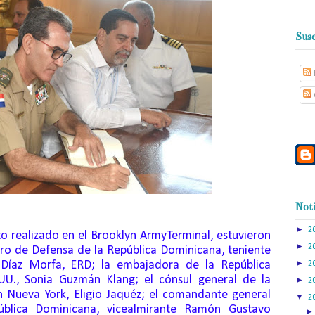
Susc
Noti
►
2
to realizado en el Brooklyn
Army
Terminal, estuvieron
►
2
tro de Defensa de la República Dominicana, teniente
►
 Díaz Morfa, ERD; la embajadora de la República
2
UU., Sonia Guzmán Klang; el cónsul general de la
►
2
 Nueva York, Eligio
Jaquéz
; el comandante general
▼
2
lica Dominicana, vicealmirante Ramón Gustavo