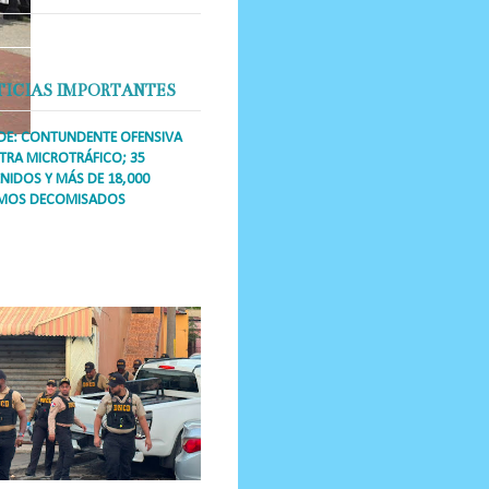
TICIAS IMPORTANTES
DE: CONTUNDENTE OFENSIVA
RA MICROTRÁFICO; 35
NIDOS Y MÁS DE 18,000
MOS DECOMISADOS
a Única RD Los operativos de
dicción abarcaron a más de 25
res de esa demarcación, donde
s se confiscaron armas, dinero,...