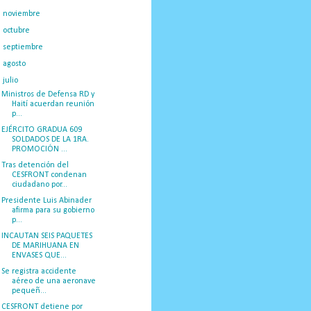
►
noviembre
(50)
►
octubre
(39)
►
septiembre
(55)
►
agosto
(45)
▼
julio
(25)
Ministros de Defensa RD y
Haití acuerdan reunión
p...
EJÉRCITO GRADUA 609
SOLDADOS DE LA 1RA.
PROMOCIÓN ...
Tras detención del
CESFRONT condenan
ciudadano por...
Presidente Luis Abinader
afirma para su gobierno
p...
INCAUTAN SEIS PAQUETES
DE MARIHUANA EN
ENVASES QUE...
Se registra accidente
aéreo de una aeronave
pequeñ...
CESFRONT detiene por