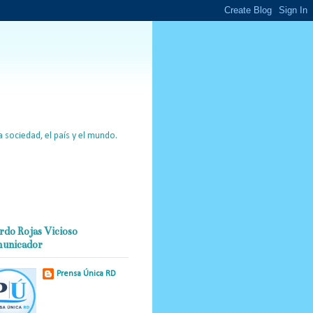
 sociedad, el país y el mundo.
rdo Rojas Vicioso
unicador
Prensa Única RD
Nuestro medio de
comunicación