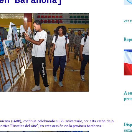
en Barahona]
objet
perio
Ver m
Rep
A su
pre
icana (FARD), continúa celebrando su 75 aniversario, por esta razón dejó
Disp
ectivo “Pinceles del Aire”, en esta ocasión en la provincia Barahona.
com