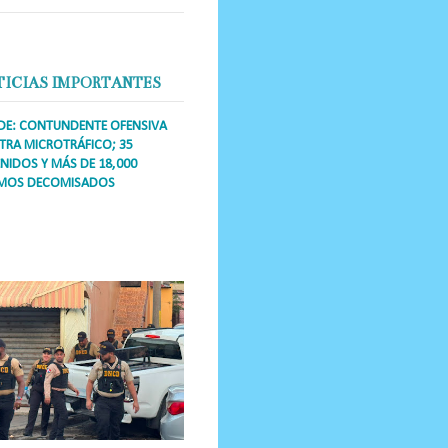
TICIAS IMPORTANTES
DE: CONTUNDENTE OFENSIVA
RA MICROTRÁFICO; 35
NIDOS Y MÁS DE 18,000
MOS DECOMISADOS
a Única RD Los operativos de
dicción abarcaron a más de 25
res de esa demarcación, donde
s se confiscaron armas, dinero,...