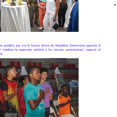
los pueblos, por eso la Fuerza Aérea de República Dominicana apuesta al
n combina la expresión artística y las ciencias aeronáuticas”, expresó el
ía.