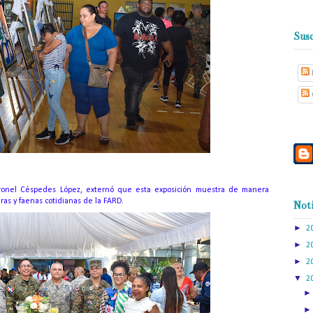
Susc
 Coronel Céspedes López, externó que esta exposición muestra de manera
ras y faenas cotidianas de la FARD.
Noti
►
2
►
2
►
2
▼
2