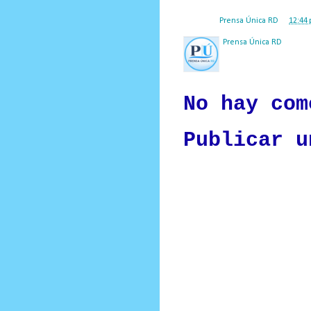
Posted by
Prensa Única RD
at
12:44 
Prensa Única RD
Nuestro medio de comunic
y criterio periodístico e
No hay com
Publicar u