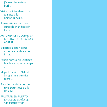
jóvenes intentaron
burl...
Visita de Alto Mando de
Jamaica a la
Comandancia G...
Fuerza Aérea clausura
curso de Planificación
Estra...
AUTORIDADES OCUPAN 77
BOLSITAS DE COCAÍNA Y
ARREST...
Expertos alertan cómo
identificar estafas en
Insta...
Policía apresa en Santiago
hombre al que le ocupa
...
Miguel Ramírez: "Isla de
Sangre" me permite
recre...
Presidente visita buque
HMS Dauntless de la
Real M...
FRUSTRAN EN PUERTO
CAUCEDO ENVÍO DE
149 PAQUETES P...