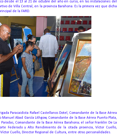
lico desde el 13 al 21 de octubre del año en curso, en las instalaciones del
tivo de Villa Central, en la provincia Barahona.
Es la primera vez que dicha
rincipal de la FARD.
rigada Paracaidista Rafael Castellanos Dotel, Comandante de la Base Aérea
to Manuel Abad García Lithgow, Comandante de la Base Aérea Puerto Plata,
ña Paradas, Comandante de la Base Aérea Barahona;
el señor Franklin De La
rte Federado y Alto Rendimiento de la citada provincia, Víctor Cuello,
Víctor Cuello, Director Regional de Cultura, entre otras personalidades.