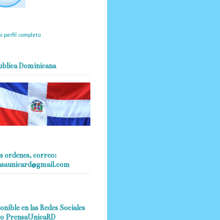
mantendrá políticas
estrictas basadas en la
ividad, veracidad y criterio
dístico en todo momento.
i perfil completo
ublica Dominicana
s ordenes, correo:
nsaunicard@gmail.com
onible en las Redes Sociales
o PrensaUnicaRD