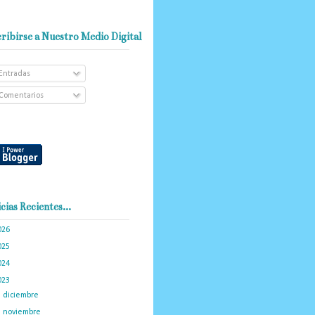
ribirse a Nuestro Medio Digital
Entradas
Comentarios
cias Recientes...
026
(101)
025
(288)
024
(374)
023
(434)
►
diciembre
(34)
►
noviembre
(35)