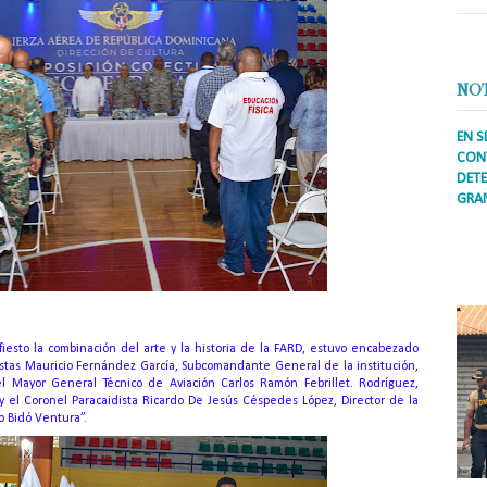
NO
EN S
CONT
DETE
GRA
Prens
inter
secto
ademá
esto la combinación del arte y la historia de la FARD, estuvo encabezado
istas Mauricio Fernández García, Subcomandante General de la institución,
l Mayor General Técnico de Aviación Carlos Ramón Febrillet. Rodríguez,
 el Coronel Paracaidista Ricardo De Jesús Céspedes López, Director de la
o Bidó Ventura”.