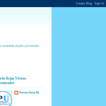
 sociedad, el país y el mundo.
rdo Rojas Vicioso
unicador
Prensa Única RD
Nuestro medio de
comunicación