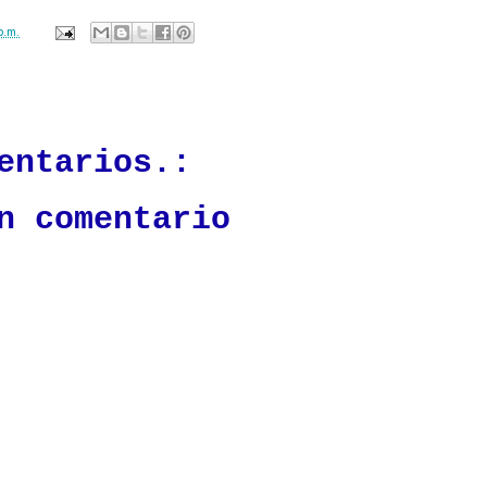
p.m.
ación mantendrá políticas estrictas basadas en la objetividad, veracidad
n todo momento.
entarios.:
n comentario