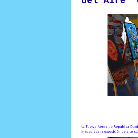
del Aire” 
Prensa Única RD
La Fuerza Aérea de República Domin
inaugurada la exposición de arte col