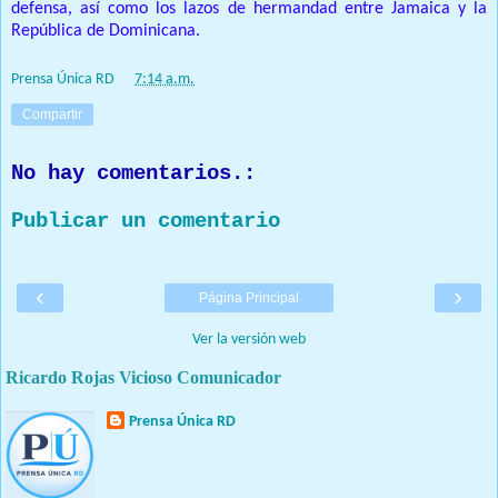
defensa, así como los lazos de hermandad entre Jamaica y la
República de Dominicana.
Prensa Única RD
at
7:14 a.m.
Compartir
No hay comentarios.:
Publicar un comentario
‹
›
Página Principal
Ver la versión web
Ricardo Rojas Vicioso Comunicador
Prensa Única RD
Nuestro medio de comunicación mantendrá políticas estrictas
basadas en la objetividad, veracidad y criterio periodístico en
todo momento.