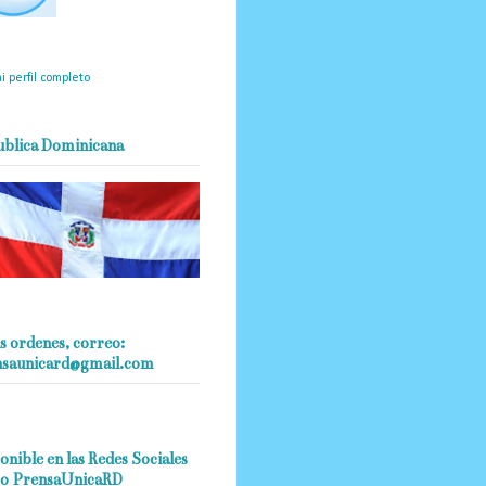
mantendrá políticas
estrictas basadas en la
ividad, veracidad y criterio
dístico en todo momento.
i perfil completo
ublica Dominicana
s ordenes, correo:
nsaunicard@gmail.com
onible en las Redes Sociales
o PrensaUnicaRD