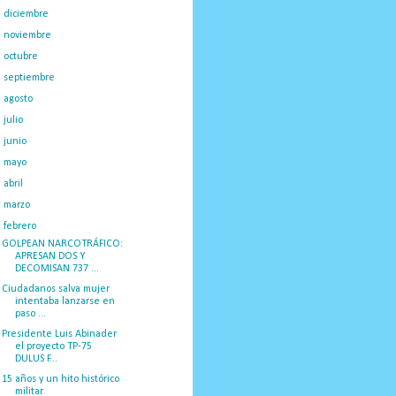
►
diciembre
(33)
►
noviembre
(23)
►
octubre
(23)
►
septiembre
(36)
►
agosto
(25)
►
julio
(37)
►
junio
(29)
►
mayo
(25)
►
abril
(34)
►
marzo
(26)
▼
febrero
(36)
GOLPEAN NARCOTRÁFICO:
APRESAN DOS Y
DECOMISAN 737 ...
Ciudadanos salva mujer
intentaba lanzarse en
paso ...
Presidente Luis Abinader
el proyecto TP-75
DULUS F...
15 años y un hito histórico
militar.