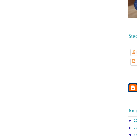
Susc
Noti
►
2
►
2
▼
2