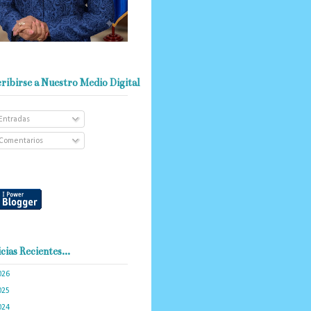
ribirse a Nuestro Medio Digital
Entradas
Comentarios
cias Recientes...
026
(103)
025
(288)
024
(374)