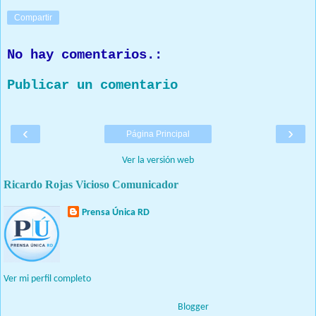
Compartir
No hay comentarios.:
Publicar un comentario
‹
›
Página Principal
Ver la versión web
Ricardo Rojas Vicioso Comunicador
Prensa Única RD
Nuestro medio de comunicación mantendrá políticas estrictas
basadas en la objetividad, veracidad y criterio periodístico en
todo momento.
Ver mi perfil completo
Con tecnología de
Blogger
.