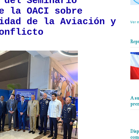
 del Seminario
e la OACI sobre
objet
perio
idad de la Aviación y
Ver m
onflicto
Rep
A su
pre
Disp
com