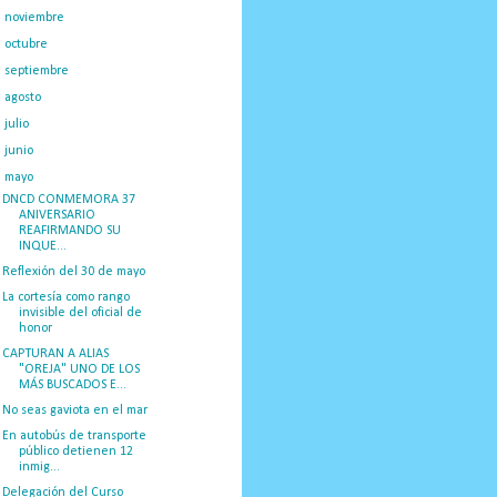
►
noviembre
(16)
►
octubre
(19)
►
septiembre
(14)
►
agosto
(23)
►
julio
(20)
►
junio
(14)
▼
mayo
(27)
DNCD CONMEMORA 37
ANIVERSARIO
REAFIRMANDO SU
INQUE...
Reflexión del 30 de mayo
La cortesía como rango
invisible del oficial de
honor
CAPTURAN A ALIAS
"OREJA" UNO DE LOS
MÁS BUSCADOS E...
No seas gaviota en el mar
En autobús de transporte
público detienen 12
inmig...
Delegación del Curso