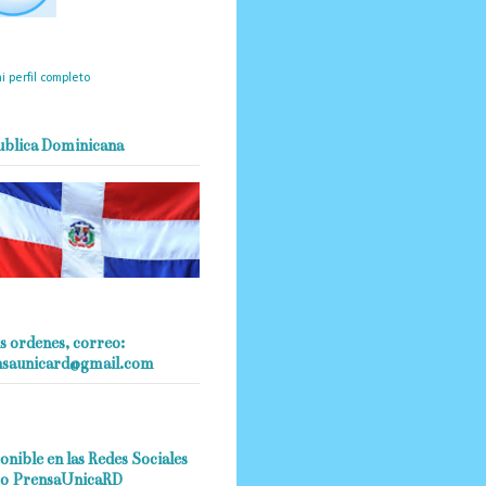
mantendrá políticas
estrictas basadas en la
ividad, veracidad y criterio
dístico en todo momento.
i perfil completo
ublica Dominicana
s ordenes, correo:
nsaunicard@gmail.com
onible en las Redes Sociales
o PrensaUnicaRD