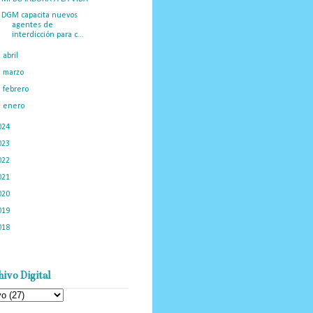
DGM capacita nuevos
agentes de
interdicción para c...
►
abril
(29)
►
marzo
(50)
►
febrero
(23)
►
enero
(34)
024
(374)
023
(434)
022
(449)
021
(898)
020
(775)
019
(1219)
018
(1058)
ivo Digital