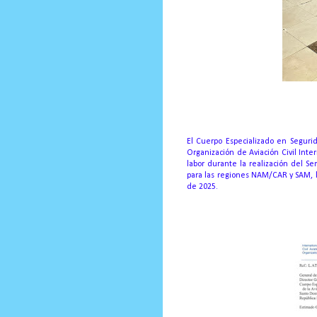
Prensa Única RD
El Cuerpo Especializado en Segurid
Organización de Aviación Civil Inte
labor durante la realización del S
para las regiones NAM/CAR y SAM, l
de 2025.