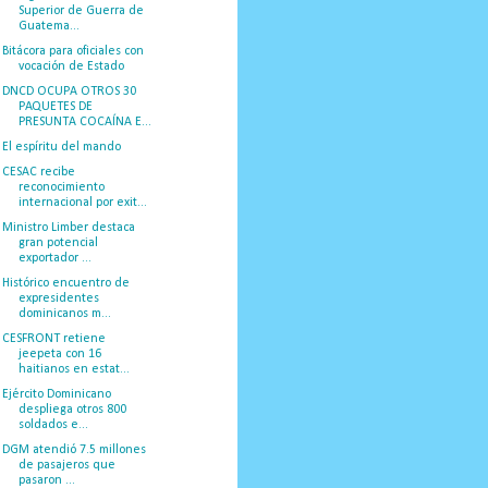
Superior de Guerra de
Guatema...
Bitácora para oficiales con
vocación de Estado
DNCD OCUPA OTROS 30
PAQUETES DE
PRESUNTA COCAÍNA E...
El espíritu del mando
CESAC recibe
reconocimiento
internacional por exit...
Ministro Limber destaca
gran potencial
exportador ...
Histórico encuentro de
expresidentes
dominicanos m...
CESFRONT retiene
jeepeta con 16
haitianos en estat...
Ejército Dominicano
despliega otros 800
soldados e...
DGM atendió 7.5 millones
de pasajeros que
pasaron ...