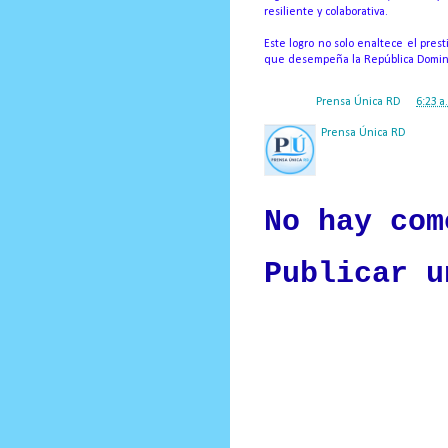
resiliente y colaborativa.
Este logro no solo enaltece el prest
que desempeña la República Dominica
Posted by
Prensa Única RD
at
6:23 a
Prensa Única RD
Nuestro medio de comunic
y criterio periodístico e
No hay com
Publicar u