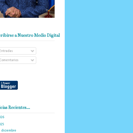
ribirse a Nuestro Medio Digital
Entradas
Comentarios
cias Recientes...
026
(103)
025
(288)
►
diciembre
(19)