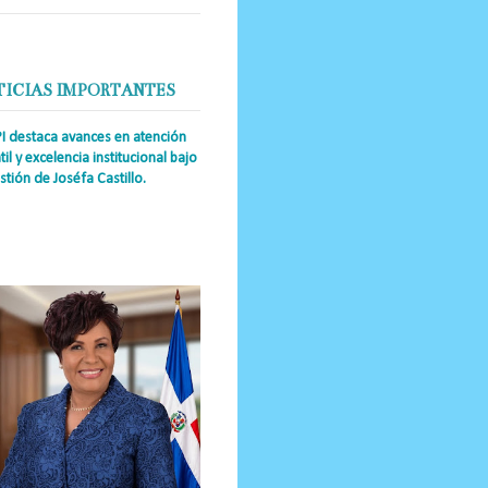
TICIAS IMPORTANTES
PI destaca avances en atención
til y excelencia institucional bajo
stión de Joséfa Castillo.
a Única RD Josefa Castillo
guez (también referida como Joséfa)
 directora ejecutiva del Instituto
nal de Atención Integr...