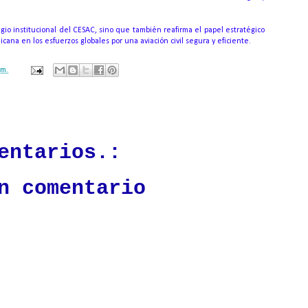
igio institucional del CESAC, sino que también reafirma el papel estratégico
na en los esfuerzos globales por una aviación civil segura y eficiente.
.m.
ación mantendrá políticas estrictas basadas en la objetividad, veracidad
n todo momento.
entarios.:
n comentario