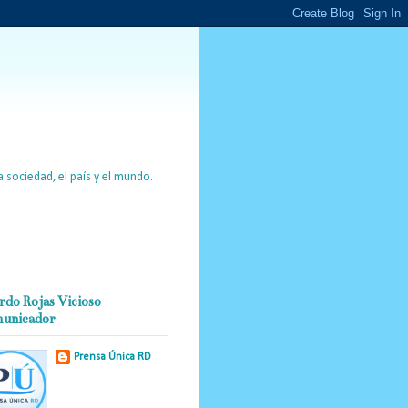
 sociedad, el país y el mundo.
rdo Rojas Vicioso
unicador
Prensa Única RD
Nuestro medio de
comunicación