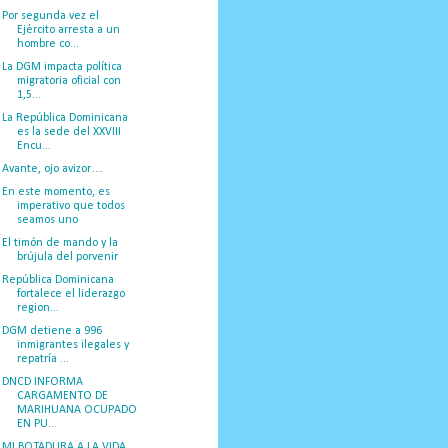
Por segunda vez el
Ejército arresta a un
hombre co...
La DGM impacta política
migratoria oficial con
1,5...
La República Dominicana
es la sede del XXVIII
Encu...
Avante, ojo avizor…
En este momento, es
imperativo que todos
seamos uno
El timón de mando y la
brújula del porvenir
República Dominicana
fortalece el liderazgo
region...
DGM detiene a 996
inmigrantes ilegales y
repatría ...
DNCD INFORMA
CARGAMENTO DE
MARIHUANA OCUPADO
EN PU...
MI BOTADURA A LA VIDA