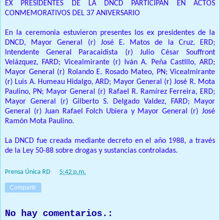
EX PRESIDENTES DE LA DNCD PARTICIPAN EN ACTOS
CONMEMORATIVOS DEL 37 ANIVERSARIO
En la ceremonia estuvieron presentes los ex presidentes de la
DNCD, Mayor General (r) José E. Matos de la Cruz, ERD;
Intendente General Paracaidista (r) Julio César Souffront
Velázquez, FARD; Vicealmirante (r) Iván A. Peña Castillo, ARD;
Mayor General (r) Rolando E. Rosado Mateo, PN; Vicealmirante
(r) Luis A. Humeau Hidalgo, ARD; Mayor General (r) José R. Mota
Paulino, PN; Mayor General (r) Rafael R. Ramírez Ferreira, ERD;
Mayor General (r) Gilberto S. Delgado Valdez, FARD; Mayor
General (r) Juan Rafael Folch Ubiera y Mayor General (r) José
Ramón Mota Paulino.
La DNCD fue creada mediante decreto en el año 1988, a través
de la Ley 50-88 sobre drogas y sustancias controladas.
Prensa Única RD
at
5:42 p.m.
Compartir
No hay comentarios.: