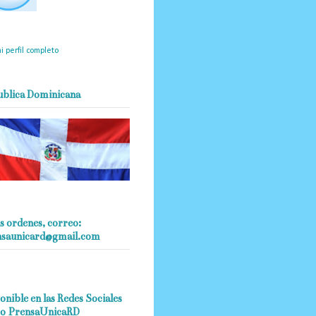
mantendrá políticas
estrictas basadas en la
ividad, veracidad y criterio
dístico en todo momento.
i perfil completo
ublica Dominicana
s ordenes, correo:
nsaunicard@gmail.com
onible en las Redes Sociales
o PrensaUnicaRD