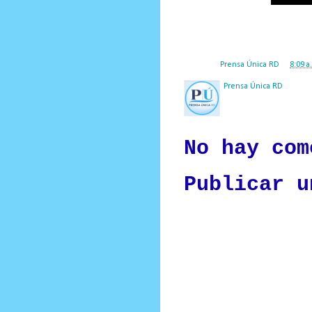
Posted by
Prensa Única RD
at
8:09 a
Prensa Única RD
Nuestro medio de comunic
y criterio periodístico e
No hay com
Publicar u