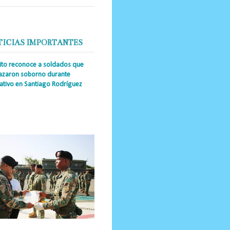
TICIAS IMPORTANTES
cito reconoce a soldados que
azaron soborno durante
ativo en Santiago Rodríguez
a Única RD _Los miembros de la
tución impidieron el ingreso
ular de dinero al país y reafirmaron
u actuación los valore...