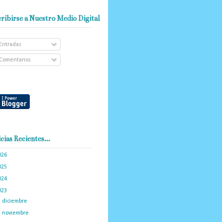
ribirse a Nuestro Medio Digital
Entradas
Comentarios
cias Recientes...
026
(102)
025
(288)
024
(374)
023
(434)
►
diciembre
(34)
►
noviembre
(35)