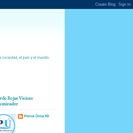
 sociedad, el país y el mundo.
rdo Rojas Vicioso
unicador
Prensa Única RD
Nuestro medio de
comunicación