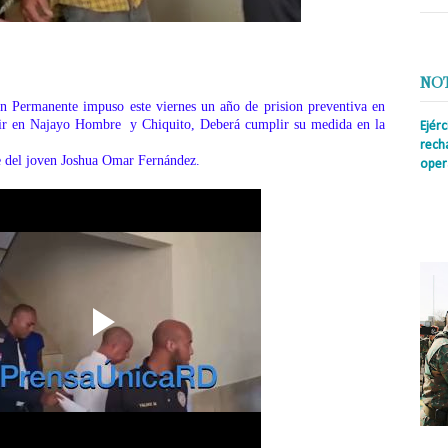
NO
n Permanente impuso este viernes un año de prision preventiva en
lir en Najayo Hombre
y Chiquito, Deberá cumplir su medida en la
Ejér
rech
e del joven Joshua Omar Fernández.
oper
Prens
insti
irreg
con s