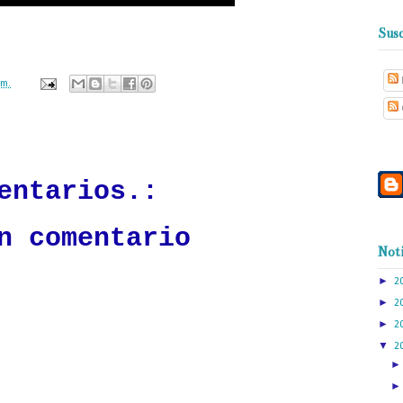
Susc
.m.
ación mantendrá políticas estrictas basadas en la objetividad, veracidad
n todo momento.
entarios.:
n comentario
Noti
►
2
►
2
►
2
▼
2