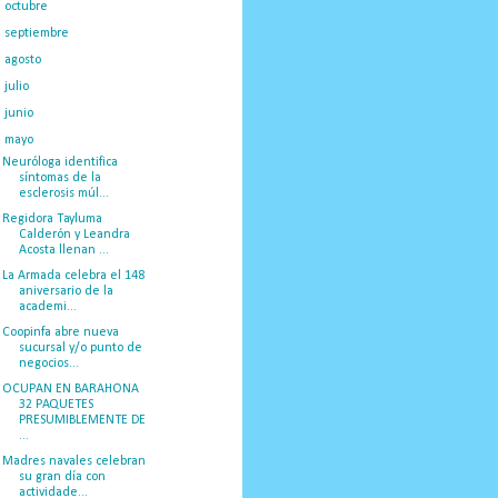
►
octubre
(35)
►
septiembre
(39)
►
agosto
(46)
►
julio
(43)
►
junio
(40)
▼
mayo
(33)
Neuróloga identifica
síntomas de la
esclerosis múl...
Regidora Tayluma
Calderón y Leandra
Acosta llenan ...
La Armada celebra el 148
aniversario de la
academi...
Coopinfa abre nueva
sucursal y/o punto de
negocios...
OCUPAN EN BARAHONA
32 PAQUETES
PRESUMIBLEMENTE DE
...
Madres navales celebran
su gran día con
actividade...