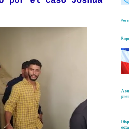
o por el caso Joshua
objet
perio
Ver m
Rep
A su
pre
Disp
com