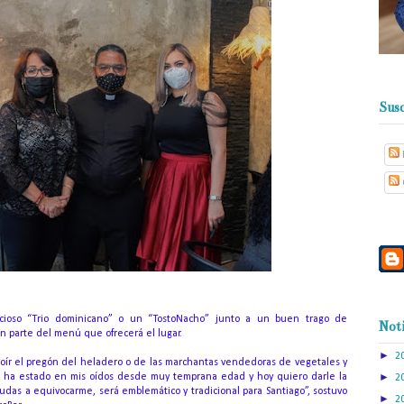
Susc
icioso “Trio dominicano” o un “TostoNacho” junto a un buen trago de
Noti
n parte del menú que ofrecerá el lugar.
►
2
 oír el pregón del heladero o de las marchantas vendedoras de vegetales y
►
gón ha estado en mis oídos desde muy temprana edad y hoy quiero darle la
2
udas a equivocarme, será emblemático y tradicional para Santiago”, sostuvo
►
2