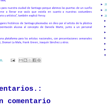
oBar,
►
2
 para nuestra ciudad de Santiago porque abrimos las puertas de un sueño
►
2
ene a llenar ese vacío que existía en cuanto a nuestras costumbres
▼
rio y artístico”, también explicó Yensy.
2
ares históricos de Santiago plasmadas en óleo por el artista de la plástica
ientación alusiva al concepto de Daniela Marte, junto a un personal
na plataforma para los artistas nacionales, con presentaciones semanales
 Diomari La Mala, Frank Green, Joaquín Sánchez y otros.
.m.
ación mantendrá políticas estrictas basadas en la objetividad, veracidad
n todo momento.
entarios.:
n comentario