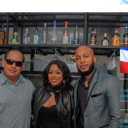
objet
perio
Ver m
Rep
A su
pre
Disp
com