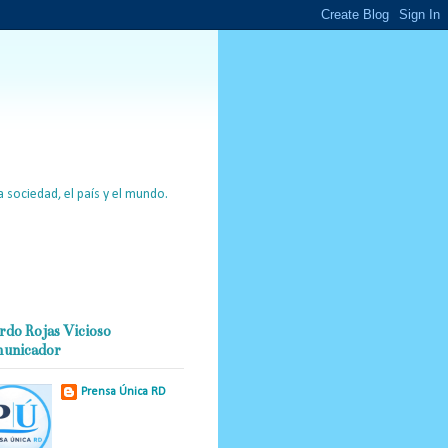
 sociedad, el país y el mundo.
rdo Rojas Vicioso
unicador
Prensa Única RD
Nuestro medio de
comunicación