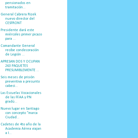
pensionados en
tramitación...
General Cabrera Rizek
nuevo director del
CESFRONT
Presidente dará este
miércoles primer picazo
para ...
Comandante General
recibe condecoración
de Legión ...
APRESAN DOS Y OCUPAN
263 PAQUETES
PRESUMIBLEMENTE ...
Seis meses de prisión
preventiva a presunto
cabeci...
Las Escuelas Vocacionales
de las FF.AA y P.N
gradú...
Nuevo lugar en Santiago
con concepto “marca
Ciudad...
Cadetes de 4to año de la
Academia Aérea viajan
a I...