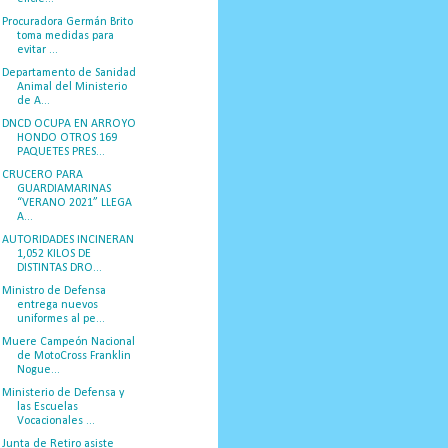
Procuradora Germán Brito
toma medidas para
evitar ...
Departamento de Sanidad
Animal del Ministerio
de A...
DNCD OCUPA EN ARROYO
HONDO OTROS 169
PAQUETES PRES...
CRUCERO PARA
GUARDIAMARINAS
“VERANO 2021” LLEGA
A...
AUTORIDADES INCINERAN
1,052 KILOS DE
DISTINTAS DRO...
Ministro de Defensa
entrega nuevos
uniformes al pe...
Muere Campeón Nacional
de MotoCross Franklin
Nogue...
Ministerio de Defensa y
las Escuelas
Vocacionales ...
Junta de Retiro asiste