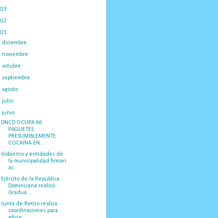
023
(434)
022
(449)
021
(898)
►
diciembre
(48)
►
noviembre
(33)
►
octubre
(23)
►
septiembre
(32)
►
agosto
(57)
►
julio
(52)
▼
junio
(66)
DNCD OCUPA 66
PAQUETES
PRESUMIBLEMENTE
COCAÍNA EN ...
Gobierno y entidades de
la municipalidad firman
ac...
Ejército de la República
Dominicana realizó
Gradua...
Junta de Retiro realiza
coordinaciones para
eficie...