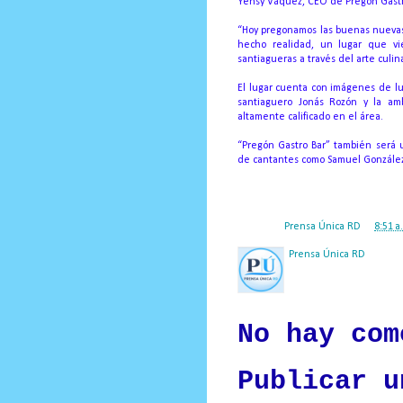
Yensy Váquez, CEO de Pregón Gastr
“Hoy pregonamos las buenas nuevas
hecho realidad, un lugar que vi
santiagueras a través del arte culina
El lugar cuenta con imágenes de lug
santiaguero Jonás Rozón y la amb
altamente calificado en el área.
“Pregón Gastro Bar” también será u
de cantantes como Samuel González,
Posted by
Prensa Única RD
at
8:51 a
Prensa Única RD
Nuestro medio de comunic
y criterio periodístico e
No hay com
Publicar u