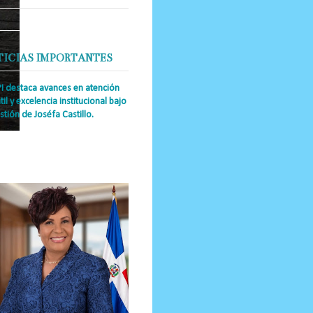
TICIAS IMPORTANTES
PI destaca avances en atención
til y excelencia institucional bajo
stión de Joséfa Castillo.
a Única RD Josefa Castillo
guez (también referida como Joséfa)
 directora ejecutiva del Instituto
nal de Atención Integr...