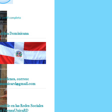
mantendrá políticas
estrictas basadas en la
ividad, veracidad y criterio
dístico en todo momento.
i perfil completo
ublica Dominicana
s ordenes, correo:
nsaunicard@gmail.com
onible en las Redes Sociales
o PrensaUnicaRD