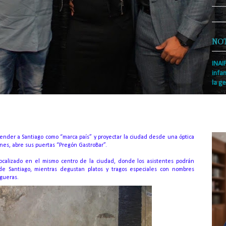
NO
INAI
infan
la ge
Prens
Rodrí
es la
Nacio
ender a Santiago como “marca país” y proyectar la ciudad desde una óptica
nes, abre sus puertas “Pregón GastroBar”.
localizado en el mismo centro de la ciudad, donde los asistentes podrán
de Santiago, mientras degustan platos y tragos especiales con nombres
agueras.