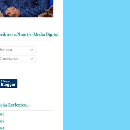
ribirse a Nuestro Medio Digital
Entradas
Comentarios
cias Recientes...
026
(103)
025
(288)
024
(374)