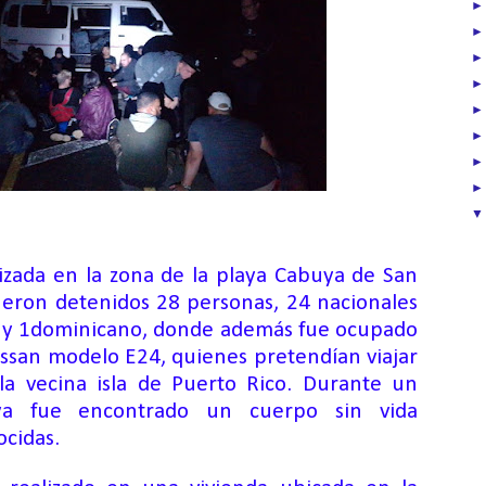
lizada en la zona de la playa Cabuya de San
fueron detenidos 28 personas, 24 nacionales
 y
1
dominicano, donde además fue ocupado
ssan modelo E24, quienes pretendían viajar
la vecina isla de Puerto Rico. Durante un
aya fue encontrado
un
cuerpo sin vida
ocidas
.