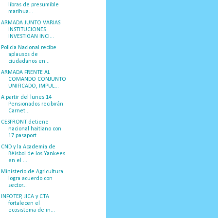
libras de presumible
marihua...
ARMADA JUNTO VARIAS
INSTITUCIONES
INVESTIGAN INCI...
Policía Nacional recibe
aplausos de
ciudadanos en...
ARMADA FRENTE AL
COMANDO CONJUNTO
UNIFICADO, IMPUL...
A partir del lunes 14
Pensionados recibirán
Carnet...
CESFRONT detiene
nacional haitiano con
17 pasaport...
CND y la Academia de
Béisbol de los Yankees
en el ...
Ministerio de Agricultura
logra acuerdo con
sector...
INFOTEP, JICA y CTA
fortalecen el
ecosistema de in...