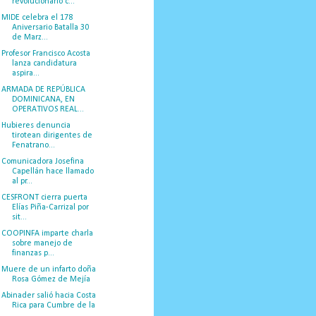
revolucionario c...
MIDE celebra el 178
Aniversario Batalla 30
de Marz...
Profesor Francisco Acosta
lanza candidatura
aspira...
ARMADA DE REPÚBLICA
DOMINICANA, EN
OPERATIVOS REAL...
Hubieres denuncia
tirotean dirigentes de
Fenatrano...
Comunicadora Josefina
Capellán hace llamado
al pr...
CESFRONT cierra puerta
Elías Piña-Carrizal por
sit...
COOPINFA imparte charla
sobre manejo de
finanzas p...
Muere de un infarto doña
Rosa Gómez de Mejía
Abinader salió hacia Costa
Rica para Cumbre de la
...