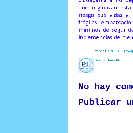
ciudadanía a
no de
que
organiza
n
esta
riesgo sus vidas y l
frágiles embarcac
mínimos de
segurida
inclemencias del tie
Posted by
Prensa Única RD
at
12:48 
Prensa Única RD
Nuestro medio de comunic
y criterio periodístico e
No hay com
Publicar u