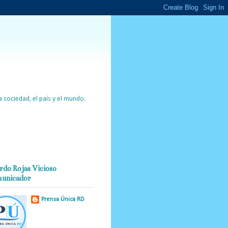
 sociedad, el país y el mundo.
rdo Rojas Vicioso
unicador
Prensa Única RD
Nuestro medio de
comunicación