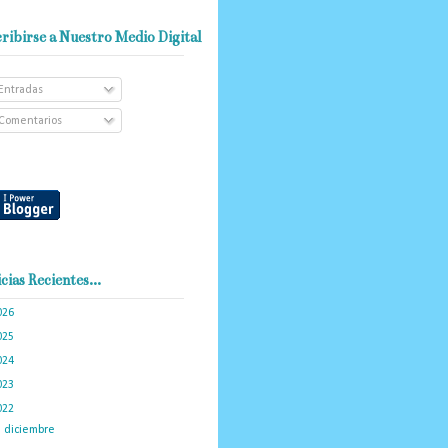
ribirse a Nuestro Medio Digital
Entradas
Comentarios
cias Recientes...
026
(102)
025
(288)
024
(374)
023
(434)
022
(449)
►
diciembre
(46)