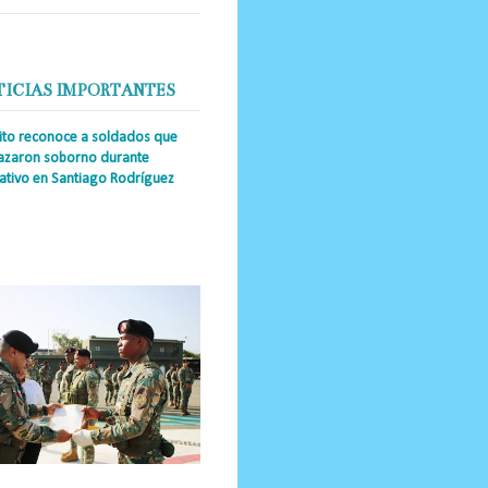
TICIAS IMPORTANTES
cito reconoce a soldados que
azaron soborno durante
ativo en Santiago Rodríguez
a Única RD _Los miembros de la
tución impidieron el ingreso
ular de dinero al país y reafirmaron
u actuación los valore...