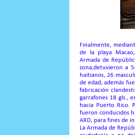
Finalmente,
mediant
de la playa
Macao
,
Armada
de Repúblic
zona
,
detuvieron a 5
haitianos, 26 mascul
de edad, además fue
fabricación clandest
garrafones 18
g
ls
., 
hacia
Puerto Rico. 
fueron conducidos ha
ARD, para fines de in
La Armada de Repúb