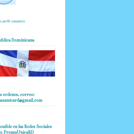
mantendrá políticas
estrictas basadas en la
ividad, veracidad y criterio
dístico en todo momento.
i perfil completo
ublica Dominicana
s ordenes, correo:
nsaunicard@gmail.com
onible en las Redes Sociales
o PrensaUnicaRD