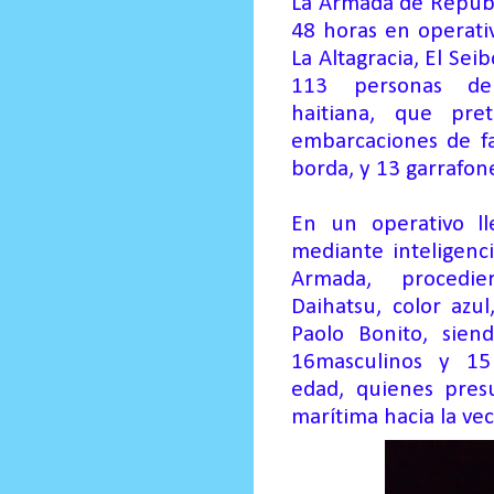
La Armada de Repúb
48 horas en
o
perat
La Altagracia, El Se
113 personas de
haitiana,
que pret
embarcaciones de fa
borda, y 13 garrafon
En un operativo l
mediante inteligenci
Armada
, proced
Daihatsu,
c
olor azu
Paolo Bonito,
sien
16
masculinos y 15
edad,
quienes
presu
marítima hacia la vec