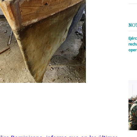
NO
Ejér
rech
oper
Prens
insti
irreg
con s
4
CUBAN
OS
Y
3
DOMINICAN
OS
,
3 VEHÍCULOS, 2 EMBARCACIONES DE
 MOTORES FUERABORDA, ENTRE OTROS, Y RESCATA UN CADÁVER DE