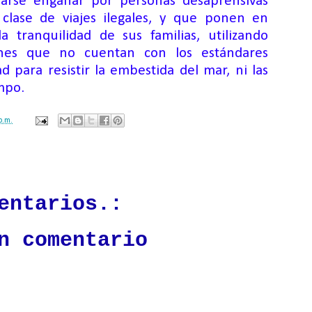
j
arse
engañar por
personas desaprensivas
clase de
viaje
s
ilegal
es
,
y
que ponen en
a tranquilidad de sus familias, utilizando
iones que no
cuentan con los estándares
d para resistir la embestida del mar, ni las
mpo.
p.m.
ación mantendrá políticas estrictas basadas en la objetividad, veracidad
n todo momento.
entarios.:
n comentario