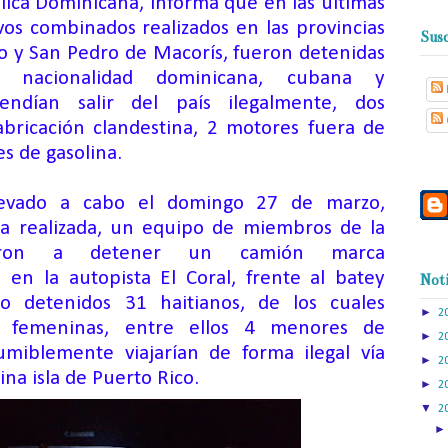
lica Dominicana, informa que en
las últimas
ivos
c
o
mbinados
realizados
en las provincias
Susc
ibo y San Pedro de Macorís
,
fueron detenidas
 nacionalidad dominicana, cubana y
endían salir del país ilegalmente, dos
bricación clandestina, 2 motores fuera de
es de gasolina.
levado a cabo el domingo
27
de marzo
,
a realizada
,
un equipo
de miembros de la
ieron a detener
un
c
amión
m
arca
l, en la autopista
E
l Coral, frente al
b
atey
Noti
do detenidos
31 haitiano
s
, de los cuales
►
2
 femeninas, entre ellos 4 menores de
►
2
miblemente viajarían de forma ilegal vía
►
2
ina isla de Puerto Rico.
►
2
▼
2