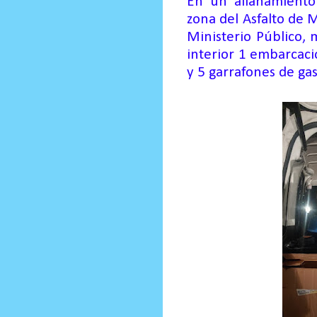
En
un allanamiento
zona
d
el Asfalto de 
Ministerio Público
,
interior 1 embarcació
y 5 garrafones de ga