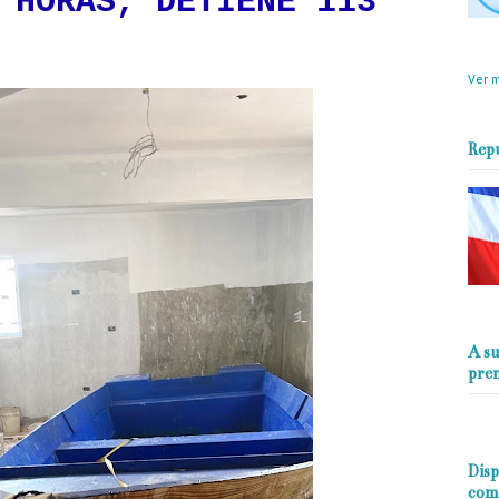
 HORAS, DETIENE 113
objet
perio
Ver m
Rep
A su
pre
Disp
com