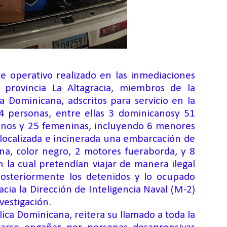
e operativo realizado en las inmediaciones
provincia La Altagracia,
miembros de la
a Dominicana, adscritos para servicio en
la
4 personas, entre ellas
3 dominicanos
y 51
inos y 25
femeninas, incluyendo 6 menores
localizada e incinerada
una
embarcación de
ina, color negro,
2 motores fueraborda, y
8
en la cual pretendían viajar de manera ilegal
Posteriormente los detenidos y lo ocupado
cia la Dirección de Inteligencia Naval
(M-2)
vestigación.
lica Dominicana
,
reitera su llamado
a toda la