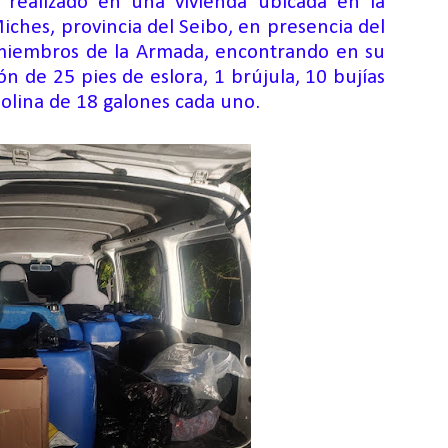
realizado
en una vivienda ubicada
en la
Miches, provincia del Seibo, en presencia
del
m
iembros
de la Armada
, encontrando en su
n de 25 pies de eslora, 1 brújula, 10 bujías
solina de 18 galones cada uno.