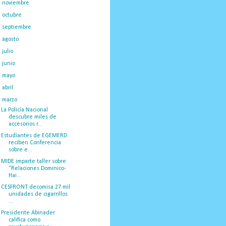
►
noviembre
(50)
►
octubre
(39)
►
septiembre
(55)
►
agosto
(45)
►
julio
(25)
►
junio
(25)
►
mayo
(28)
►
abril
(38)
▼
marzo
(39)
La Policía Nacional
descubre miles de
accesorios r...
Estudiantes de EGEMERD
reciben Conferencia
sobre e...
MIDE imparte taller sobre
“Relaciones Dominico-
Hai...
CESFRONT decomisa 27 mil
unidades de cigarrillos
...
Presidente Abinader
califica como