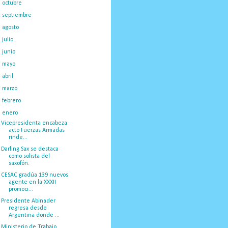
►
octubre
(35)
►
septiembre
(39)
►
agosto
(46)
►
julio
(43)
►
junio
(40)
►
mayo
(33)
►
abril
(30)
►
marzo
(40)
►
febrero
(34)
▼
enero
(25)
Vicepresidenta encabeza
acto Fuerzas Armadas
rinde...
Darling Sax se destaca
como solista del
saxofón.
CESAC gradúa 139 nuevos
agente en la XXXII
promoci...
Presidente Abinader
regresa desde
Argentina donde ...
Ministerio de Trabajo