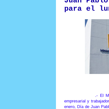
Juan Pablo
para el lu
Prensa Única RD
Santo Domingo
.-
El M
empresarial y trabajado
enero,
Día de Juan Pabl