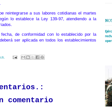
.
be reintegrarse a sus labores cotidianas el martes
según lo establece la
Ley 139-97
, atendiendo a la
NO
riados.
Ejér
 fecha
, de conformidad con lo establecido por la
rech
deberá ser aplicada en todos los establecimientos
oper
Prens
insti
irreg
a.m.
con s
ación mantendrá políticas estrictas basadas en la objetividad, veracidad
n todo momento.
entarios.:
n comentario