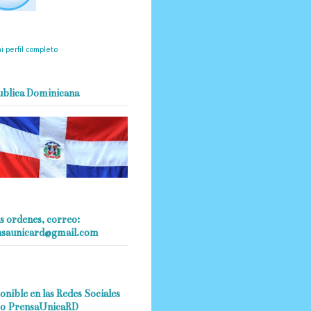
mantendrá políticas
estrictas basadas en la
ividad, veracidad y criterio
dístico en todo momento.
i perfil completo
ublica Dominicana
s ordenes, correo:
nsaunicard@gmail.com
onible en las Redes Sociales
o PrensaUnicaRD