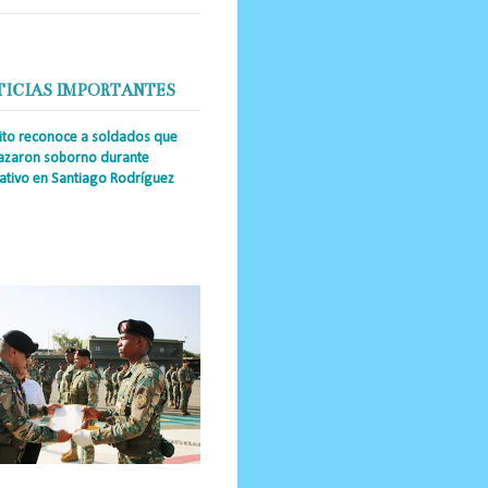
TICIAS IMPORTANTES
cito reconoce a soldados que
azaron soborno durante
ativo en Santiago Rodríguez
a Única RD _Los miembros de la
tución impidieron el ingreso
ular de dinero al país y reafirmaron
u actuación los valore...