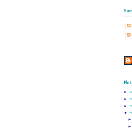
Susc
Noti
►
2
►
2
►
2
▼
2