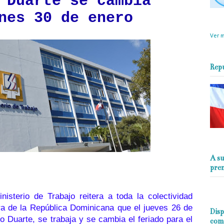
 Duarte se cambia
nes 30 de enero
objet
perio
Ver m
Rep
A su
pre
inisterio de Trabajo
reitera a toda la colectividad
ra de la República Dominicana que el jueves 26 de
Disp
o Duarte
, se trabaja y se
cambia el feriado para el
com