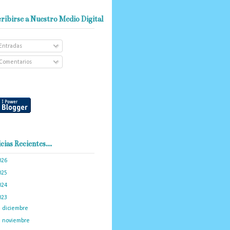
ribirse a Nuestro Medio Digital
Entradas
Comentarios
cias Recientes...
026
(102)
025
(288)
024
(374)
023
(434)
►
diciembre
(34)
►
noviembre
(35)