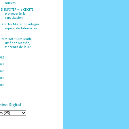
nuevos ...
El INFOTEP y la CDCITE
promoverán la
capacitación ...
Director Migración integra
equipo de Interdicción
...
IN MEMORIAM María
Jiménez Messón,
mecenas de la Ar...
022
(449)
021
(898)
020
(775)
019
(1219)
018
(1058)
ivo Digital