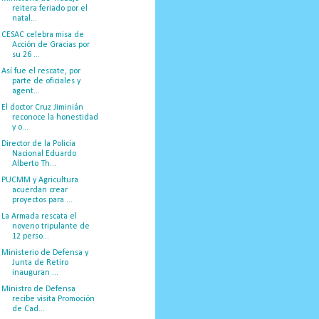
reitera feriado por el
natal...
CESAC celebra misa de
Acción de Gracias por
su 26 ...
Así fue el rescate, por
parte de oficiales y
agent...
El doctor Cruz Jiminián
reconoce la honestidad
y o...
Director de la Policía
Nacional Eduardo
Alberto Th...
PUCMM y Agricultura
acuerdan crear
proyectos para ...
La Armada rescata el
noveno tripulante de
12 perso...
Ministerio de Defensa y
Junta de Retiro
inauguran ...
Ministro de Defensa
recibe visita Promoción
de Cad...