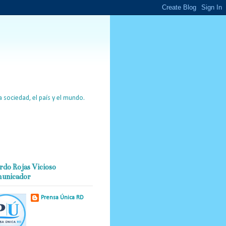
 sociedad, el país y el mundo.
rdo Rojas Vicioso
unicador
Prensa Única RD
Nuestro medio de
comunicación