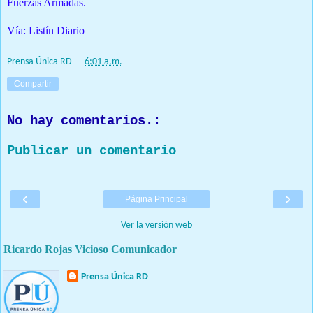
Fuerzas Armadas.
Vía: Listín Diario
Prensa Única RD
at
6:01 a.m.
Compartir
No hay comentarios.:
Publicar un comentario
‹
›
Página Principal
Ver la versión web
Ricardo Rojas Vicioso Comunicador
Prensa Única RD
Nuestro medio de comunicación mantendrá políticas estrictas
basadas en la objetividad, veracidad y criterio periodístico en