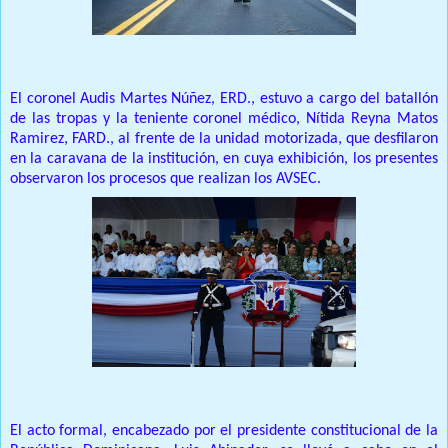
El coronel Audis Martes Núñez, ERD., estuvo a cargo del batallón
de las tropas y la teniente coronel médico, Nítida Reyna Matos
Ramirez, FARD., al frente de la unidad motorizada, que desfilaron
en la caravana de la institución, en cuya exhibición, los presentes
observaron los procesos que realizan los AVSEC.
El acto formal, encabezado por el presidente constitucional de la