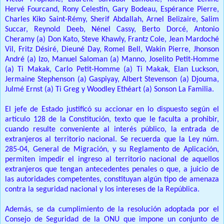
Hervé Fourcand, Rony Celestin, Gary Bodeau, Espérance Pierre,
Charles Kiko Saint-Rémy, Sherif Abdallah, Arnel Belizaire, Salim
Succar, Reynold Deeb, Nénel Cassy, Berto Dorcé, Antonio
Cheramy (a) Don Kato, Steve Khawly, Frantz Cole, Jean Mardoché
Vil, Fritz Désiré, Dieuné Day, Romel Bell, Wakin Pierre, Jhonson
André (a) Izo, Manuel Saloman (a) Manno, Joselito Petit-Homme
(a) Ti Makak, Carlo Petit-Homme (a) Ti Makak, Elan Luckson,
Jermaine Stephenson (a) Gaspiyay, Albert Stevenson (a) Djouma,
Julmé Ernst (a) Ti Greg y Woodley Ethéart (a) Sonson La Familia.
El jefe de Estado justificó su accionar en lo dispuesto según el
artículo 128 de la Constitución, texto que le faculta a prohibir,
cuando resulte conveniente al interés público, la entrada de
extranjeros al territorio nacional. Se recuerda que la Ley núm.
285-04, General de Migración, y su Reglamento de Aplicación,
permiten impedir el ingreso al territorio nacional de aquellos
extranjeros que tengan antecedentes penales o que, a juicio de
las autoridades competentes, constituyan algún tipo de amenaza
contra la seguridad nacional y los intereses de la República.
Además, se da cumplimiento de la resolución adoptada por el
Consejo de Seguridad de la ONU que impone un conjunto de