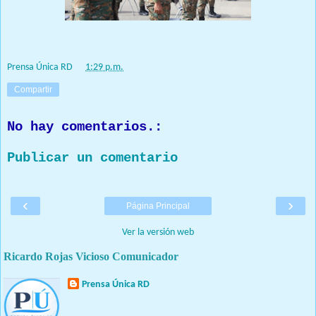
Prensa Única RD
at
1:29 p.m.
Compartir
No hay comentarios.:
Publicar un comentario
‹
›
Página Principal
Ver la versión web
Ricardo Rojas Vicioso Comunicador
Prensa Única RD
Nuestro medio de comunicación mantendrá políticas estrictas