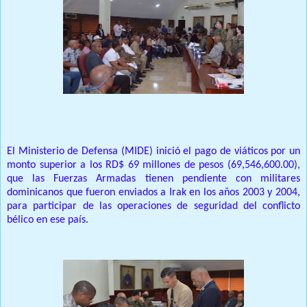
El Ministerio de Defensa (MIDE) inició el pago de viáticos por un
monto superior a los RD$ 69 millones de pesos (69,546,600.00),
que las Fuerzas Armadas tienen pendiente con militares
dominicanos que fueron enviados a Irak en los años 2003 y 2004,
para participar de las operaciones de seguridad del conflicto
bélico en ese país.