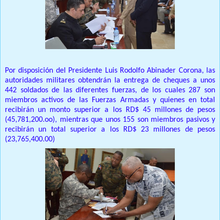
Por disposición del Presidente Luis Rodolfo Abinader Corona, las
autoridades militares obtendrán la entrega de cheques a unos
442 soldados de las diferentes fuerzas, de los cuales 287 son
miembros activos de las Fuerzas Armadas y quienes en total
recibirán un monto superior a los RD$ 45 millones de pesos
(45,781,200.oo), mientras que unos 155 son miembros pasivos y
recibirán un total superior a los RD$ 23 millones de pesos
(23,765,400.00)