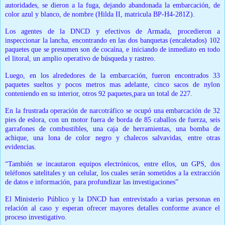
autoridades, se dieron a la fuga, dejando abandonada la embarcación, de
color azul y blanco, de nombre (Hilda II, matricula BP-H4-281Z).
Los agentes de la DNCD y efectivos de Armada, procedieron a
inspeccionar la lancha, encontrando en las dos banquetas (encaletados)
102
paquetes que se presumen son de cocaína
, e iniciando de inmediato en todo
el litoral, un amplio operativo de búsqueda y rastreo.
Luego, en los alrededores de la embarcación,
fueron encontrados 33
paquetes sueltos
y pocos metros mas adelante,
cinco sacos de nylon
conteniendo en su interior, otros 92 paquetes,
para un total de 227.
En la frustrada operación de narcotráfico se ocupó una embarcación de 32
pies de eslora, con un motor fuera de borda de 85 caballos de fuerza, seis
garrafones de combustibles, una caja de herramientas, una bomba de
achique, una lona de color negro y chalecos salvavidas, entre otras
evidencias.
“También se incautaron equipos electrónicos, entre ellos, un GPS, dos
teléfonos satelitales y un celular, los cuales serán sometidos a la extracción
de datos e información, para profundizar las investigaciones”
El Ministerio Público y la DNCD han entrevistado a varias personas en
relación al caso y esperan ofrecer mayores detalles conforme avance el
proceso investigativo.