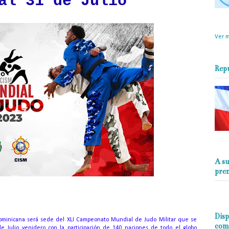
al 31 de Julio
objet
perio
Ver m
Rep
A su
pre
Disp
ominicana será sede del XLI Campeonato Mundial de Judo Militar que se
com
e Julio venidero con la participación de 140 naciones de todo el globo