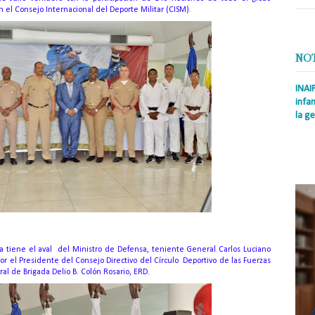
el Consejo Internacional del Deporte Militar (CISM).
NO
INAI
infan
la ge
Prens
Rodrí
es la
Nacio
a tiene el aval del Ministro de Defensa, teniente General Carlos Luciano
por el Presidente del Consejo Directivo del Círculo Deportivo de las Fuerzas
al de Brigada Delio B. Colón Rosario, ERD.