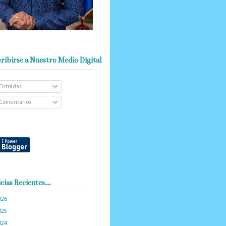
ribirse a Nuestro Medio Digital
Entradas
Comentarios
cias Recientes...
026
(103)
025
(288)
024
(374)