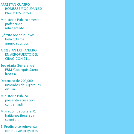
ARRESTAN CUATRO
HOMBRES Y OCUPAN 30
PAQUETES PRESU...
Ministerio Público arresta
profesor de
adolescente...
Ejército recibe nuevos
helicópteros
anunciados por...
ARRESTAN EXTRANJERO
EN AEROPUERTO DEL
CIBAO CON 21...
Secretaria General del
PRM Yuberquis Suero
lanza a...
Decomiso de 200,000
unidades de Cigarrillos
en Jim...
Ministerio Público
presenta acusación
contra impli...
Migración deportará 71
haitianos ilegales y
somete...
El Prodigio se reinventa
con nuevos proyectos