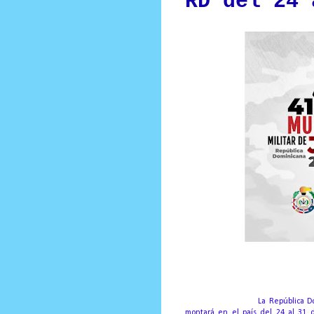
RD del 24 
Prensa Unica RD
SANTO DOMINGO.-
La República D
montará en el país del 24 al 31 d