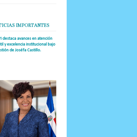
TICIAS IMPORTANTES
PI destaca avances en atención
til y excelencia institucional bajo
stión de Joséfa Castillo.
a Única RD Josefa Castillo
guez (también referida como Joséfa)
 directora ejecutiva del Instituto
nal de Atención Integr...