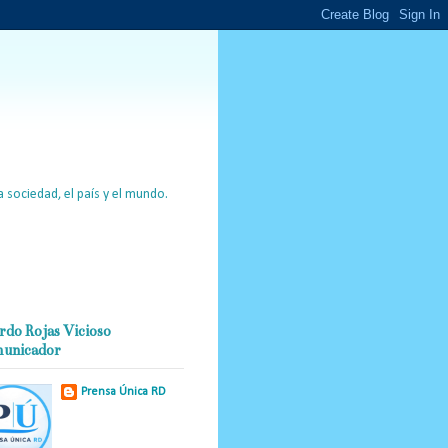
 sociedad, el país y el mundo.
rdo Rojas Vicioso
unicador
Prensa Única RD
Nuestro medio de
comunicación