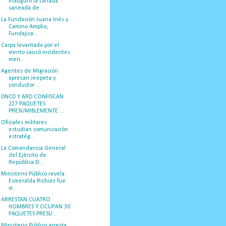
inauguró la cañada
saneada de ...
La Fundación Juana Inés y
Camino Amplio,
Fundajica...
Carpa levantada por el
viento causó incidentes
men...
Agentes de Migración
apresan Jeepeta y
conductor ...
DNCD Y ARD CONFISCAN
227 PAQUETES
PRESUMIBLEMENTE ...
Oficiales militares
estudian comunicación
estratég...
La Comandancia General
del Ejército de
República D...
Ministerio Público revela
Esmeralda Richiez fue
vi...
ARRESTAN CUATRO
HOMBRES Y OCUPAN 30
PAQUETES PRESU...
Ministerio Público arresta