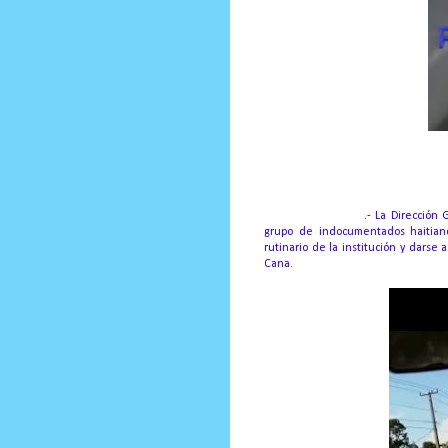
Prensa Unica RD
Santo Domingo, R.D
.- La Dirección
grupo de indocumentados haitiano
rutinario de la institución y darse
Cana.