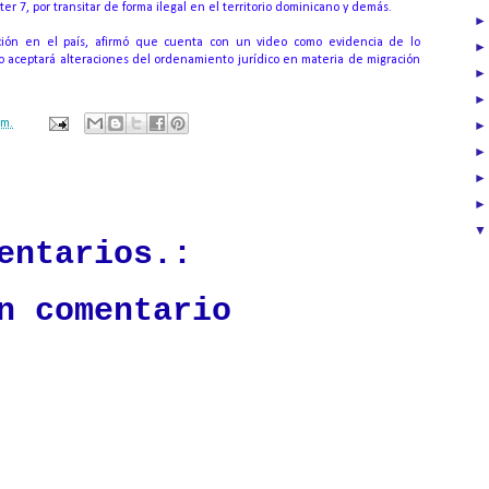
er 7, por transitar de forma ilegal en el territorio dominicano y demás.
ración en el país, afirmó que cuenta con un video como evidencia de lo
 aceptará alteraciones del ordenamiento jurídico en materia de migración
.m.
ación mantendrá políticas estrictas basadas en la objetividad, veracidad
n todo momento.
entarios.:
n comentario