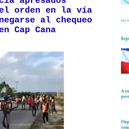
cia apresados
el orden en la vía
objet
perio
negarse al chequeo
Ver m
en Cap Cana
Rep
A su
pre
Disp
com