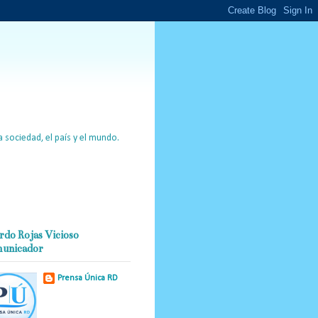
 sociedad, el país y el mundo.
rdo Rojas Vicioso
unicador
Prensa Única RD
Nuestro medio de
comunicación