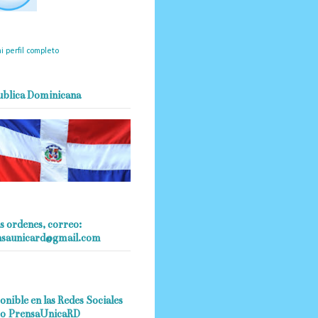
mantendrá políticas
estrictas basadas en la
ividad, veracidad y criterio
dístico en todo momento.
i perfil completo
ublica Dominicana
s ordenes, correo:
nsaunicard@gmail.com
onible en las Redes Sociales
o PrensaUnicaRD