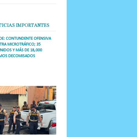
TICIAS IMPORTANTES
DE: CONTUNDENTE OFENSIVA
RA MICROTRÁFICO; 35
NIDOS Y MÁS DE 18,000
MOS DECOMISADOS
a Única RD Los operativos de
dicción abarcaron a más de 25
res de esa demarcación, donde
s se confiscaron armas, dinero,...