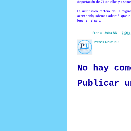
deportación de 71 de ellos y a somet
La institución rectora de la mig
acontecido, además advirtió que no
legal en el país.
Posted by
Prensa Única RD
at
7:00 a
Prensa Única RD
Nuestro medio de comunic
y criterio periodístico e
No hay com
Publicar u