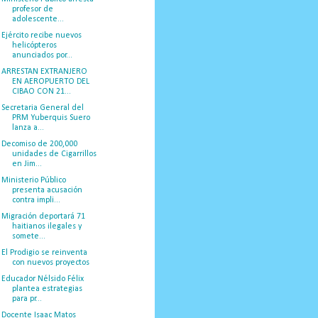
profesor de
adolescente...
Ejército recibe nuevos
helicópteros
anunciados por...
ARRESTAN EXTRANJERO
EN AEROPUERTO DEL
CIBAO CON 21...
Secretaria General del
PRM Yuberquis Suero
lanza a...
Decomiso de 200,000
unidades de Cigarrillos
en Jim...
Ministerio Público
presenta acusación
contra impli...
Migración deportará 71
haitianos ilegales y
somete...
El Prodigio se reinventa
con nuevos proyectos
Educador Nélsido Félix
plantea estrategias
para pr...
Docente Isaac Matos