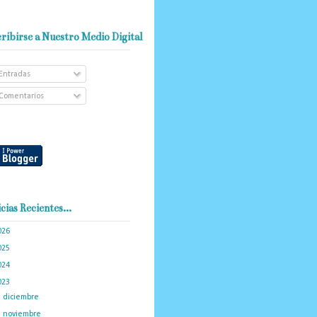
ribirse a Nuestro Medio Digital
Entradas
Comentarios
cias Recientes...
026
(101)
025
(288)
024
(374)
023
(434)
►
diciembre
(34)
►
noviembre
(35)