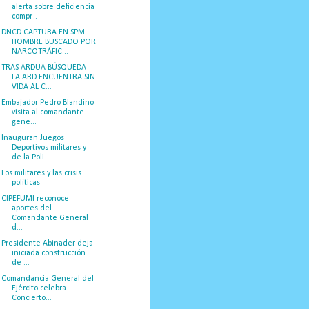
alerta sobre deficiencia
compr...
DNCD CAPTURA EN SPM
HOMBRE BUSCADO POR
NARCOTRÁFIC...
TRAS ARDUA BÚSQUEDA
LA ARD ENCUENTRA SIN
VIDA AL C...
Embajador Pedro Blandino
visita al comandante
gene...
Inauguran Juegos
Deportivos militares y
de la Poli...
Los militares y las crisis
políticas
CIPEFUMI reconoce
aportes del
Comandante General
d...
Presidente Abinader deja
iniciada construcción
de ...
Comandancia General del
Ejército celebra
Concierto...