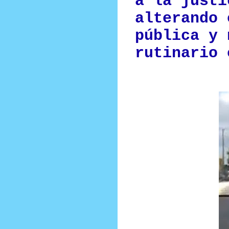
a la justi
alterando 
pública y 
rutinario 