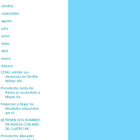
►
octubre
(35)
►
septiembre
(39)
►
agosto
(46)
►
julio
(43)
►
junio
(40)
►
mayo
(33)
►
abril
(30)
►
marzo
(40)
▼
febrero
(34)
CESAC exhibe sus
destrezas en Desfile
Militar del ...
Presidente Junta de
Retiro es ascendido a
Mayor Ge...
Empiezan a llegar los
blindados adquiridos
por el ...
DETIENEN DOS HOMBRES
EN NAGUA CON MÁS
DE CUATRO MI...
Presidente Abinader