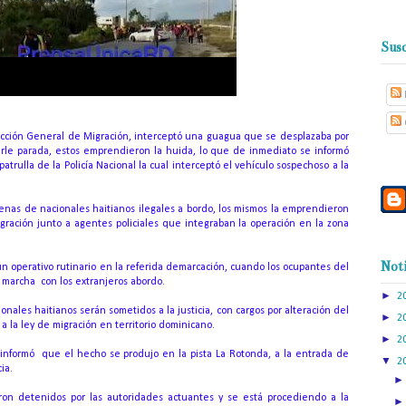
Susc
rección General de Migración, interceptó una guagua que se desplazaba por
erle parada, estos emprendieron la huida, lo que de inmediato se informó
atrulla de la Policía Nacional la cual interceptó el vehículo sospechoso a la
enas de nacionales haitianos ilegales a bordo, los mismos la emprendieron
ración junto a agentes policiales que integraban la operación en la zona
Noti
un operativo rutinario en la referida demarcación, cuando los ocupantes del
a marcha con los extranjeros abordo.
►
2
onales haitianos serán sometidos a la justicia, con cargos por alteración del
►
2
 a la ley de migración en territorio dominicano.
►
2
 informó que el hecho se produjo en la pista La Rotonda, a la entrada de
▼
2
ia.
eron detenidos por las autoridades actuantes y se está procediendo a la