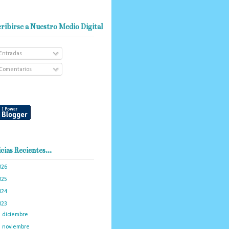
ribirse a Nuestro Medio Digital
Entradas
Comentarios
cias Recientes...
026
(101)
025
(288)
024
(374)
023
(434)
►
diciembre
(34)
►
noviembre
(35)