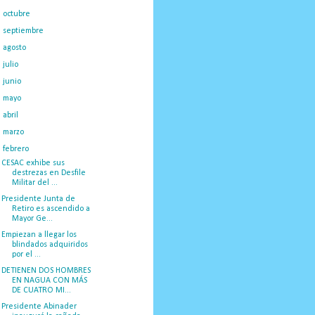
►
octubre
(35)
►
septiembre
(39)
►
agosto
(46)
►
julio
(43)
►
junio
(40)
►
mayo
(33)
►
abril
(30)
►
marzo
(40)
▼
febrero
(34)
CESAC exhibe sus
destrezas en Desfile
Militar del ...
Presidente Junta de
Retiro es ascendido a
Mayor Ge...
Empiezan a llegar los
blindados adquiridos
por el ...
DETIENEN DOS HOMBRES
EN NAGUA CON MÁS
DE CUATRO MI...
Presidente Abinader