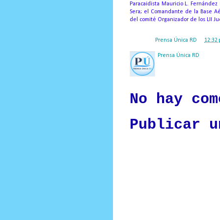
Paracaidista Mauricio L. Fernández 
Sera; el Comandante de la Base Aé
del comité Organizador de los LII Ju
Posted by
Prensa Única RD
at
12:32 
Prensa Única RD
Nuestro medio de comunic
y criterio periodístico e
No hay com
Publicar u