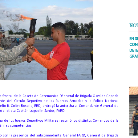
NO
EN S
CONT
DETE
GRA
Prens
inter
secto
ademá
ada frontal de la Caseta de Ceremonias “General de Brigada Osvaldo Cepeda
te del Círculo Deportivo de las Fuerzas Armadas y la Policía Nacional
elio B. Colón Rosario, ERD, entregó la antorcha al Comandante General de
ó al atleta Capitán Luguelin Santos, FARD.
a de los Juegos Deportivos Militares recorrió los distintos Comandos de la
rán las competencias.
tó con la presencia del Subcomandante General FARD, General de Brigada