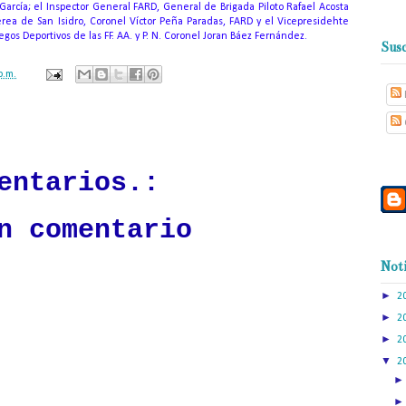
García; el Inspector General FARD, General de Brigada Piloto Rafael Acosta
rea de San Isidro, Coronel Víctor Peña Paradas, FARD y el Vicepresidehte
egos Deportivos de las FF. AA. y P. N. Coronel Joran Báez Fernández.
Susc
p.m.
ación mantendrá políticas estrictas basadas en la objetividad, veracidad
n todo momento.
entarios.:
n comentario
Noti
►
2
►
2
►
2
▼
2