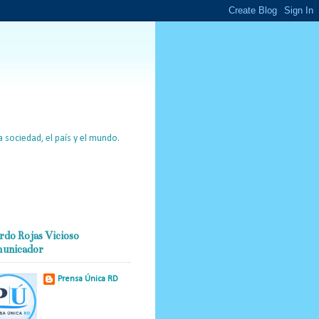
 sociedad, el país y el mundo.
rdo Rojas Vicioso
unicador
Prensa Única RD
Nuestro medio de
comunicación