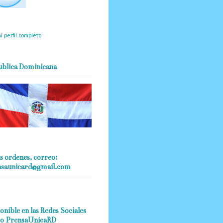
mantendrá políticas
estrictas basadas en la
ividad, veracidad y criterio
dístico en todo momento.
i perfil completo
ublica Dominicana
s ordenes, correo:
nsaunicard@gmail.com
onible en las Redes Sociales
o PrensaUnicaRD