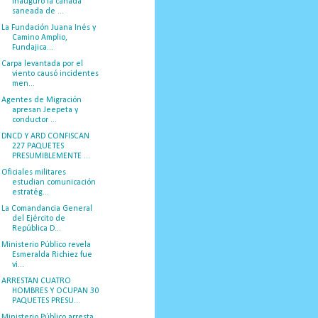
inauguró la cañada
saneada de ...
La Fundación Juana Inés y
Camino Amplio,
Fundajica...
Carpa levantada por el
viento causó incidentes
men...
Agentes de Migración
apresan Jeepeta y
conductor ...
DNCD Y ARD CONFISCAN
227 PAQUETES
PRESUMIBLEMENTE ...
Oficiales militares
estudian comunicación
estratég...
La Comandancia General
del Ejército de
República D...
Ministerio Público revela
Esmeralda Richiez fue
vi...
ARRESTAN CUATRO
HOMBRES Y OCUPAN 30
PAQUETES PRESU...
Ministerio Público arresta