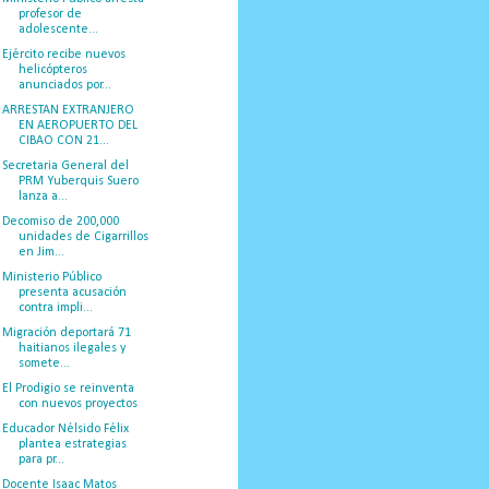
profesor de
adolescente...
Ejército recibe nuevos
helicópteros
anunciados por...
ARRESTAN EXTRANJERO
EN AEROPUERTO DEL
CIBAO CON 21...
Secretaria General del
PRM Yuberquis Suero
lanza a...
Decomiso de 200,000
unidades de Cigarrillos
en Jim...
Ministerio Público
presenta acusación
contra impli...
Migración deportará 71
haitianos ilegales y
somete...
El Prodigio se reinventa
con nuevos proyectos
Educador Nélsido Félix
plantea estrategias
para pr...
Docente Isaac Matos