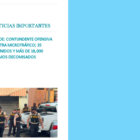
TICIAS IMPORTANTES
DE: CONTUNDENTE OFENSIVA
RA MICROTRÁFICO; 35
NIDOS Y MÁS DE 18,000
MOS DECOMISADOS
a Única RD Los operativos de
dicción abarcaron a más de 25
res de esa demarcación, donde
s se confiscaron armas, dinero,...