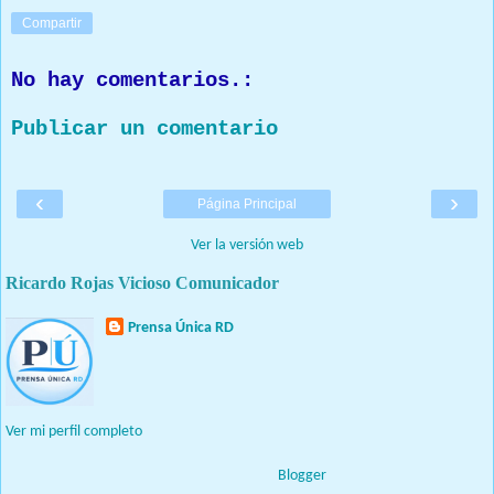
Compartir
No hay comentarios.:
Publicar un comentario
‹
›
Página Principal
Ver la versión web
Ricardo Rojas Vicioso Comunicador
Prensa Única RD
Nuestro medio de comunicación mantendrá políticas estrictas
basadas en la objetividad, veracidad y criterio periodístico en
todo momento.
Ver mi perfil completo
Con tecnología de
Blogger
.