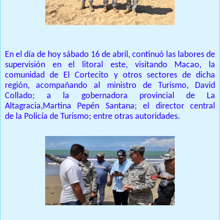
En el día de
hoy
sábado 16 de abril,
contin
uó
las labores de
supervisión en el litoral
e
ste
, visitando Macao, la
comunidad de El
Cortecito
y otros sectores de dicha
región,
acompaña
n
do
a
l ministro de Turismo
, David
Collado;
a la g
obernadora
p
rovincial
de La
Altagracia,
Martina
Pepén
Santana
;
el director central
de
la
Policía de Turismo
; entre otras autoridades
.