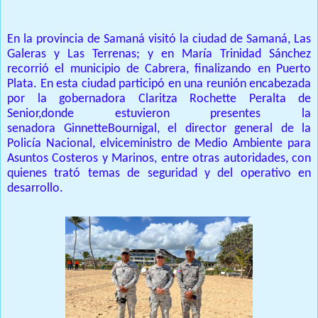
E
n la provincia de Samaná visitó
la ciudad de
Samaná,
Las
Galeras
y
Las Terrenas
;
y
en María Trinidad Sánchez
recorrió el municipio de Cabre
ra
,
finalizando en Puerto
Plata.
En est
a
ciudad
participó en
una reunión
encabezada
por la
gobernadora Claritza
Rochette
Peralta de
Senior
,
donde
estuvieron presentes
la
senadora
Ginnette
Bournigal
,
el director general de la
Policía Nacional, el
viceministro de Medio Ambiente para
Asuntos Costeros y Marinos, entre otras autoridades,
con
qui
e
n
es
trató temas de seguridad y del operativo en
desarroll
o
.