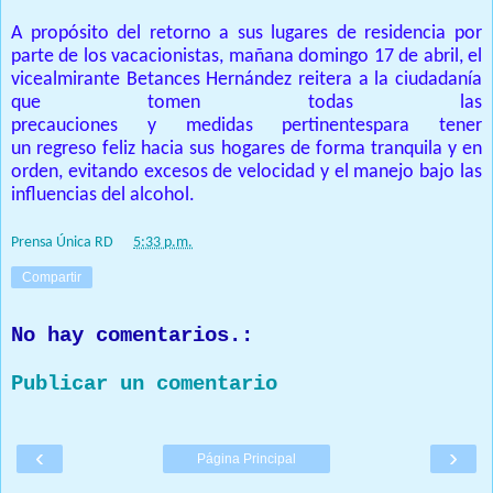
A propósito
del retorno a sus lugares de residencia por
parte de los vacacionistas
,
mañana
domingo 17 de abril
,
el
vicealmirante Betances Hernández reiter
a
a
la ciudadanía
que tomen todas las
precauciones
y
medidas
pertinentes
para tener
un
regreso
feliz hacia sus hogares de forma
tranquil
a
y en
orden
, evitando excesos de velocidad y el manejo bajo las
influencias del alcohol
.
Prensa Única RD
at
5:33 p.m.
Compartir
No hay comentarios.:
Publicar un comentario
‹
›
Página Principal