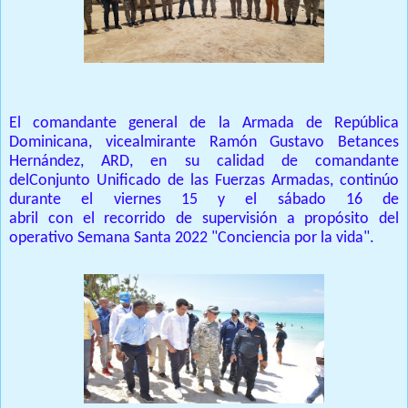
El comandante general de la Armada de República
Dominicana, vicealmirante Ramón Gustavo Betances
Hernández, ARD, en su calidad de comandante
de
l
Conjunto Unificado
de las Fuerzas Armadas
,
continúo
durante el viernes 15 y
el
sábado 16 de
abril
co
n
el
recorrido de
supervisión a
propósito d
el
op
erativo Semana Santa 2022 "Con
ciencia por la
v
ida"
.