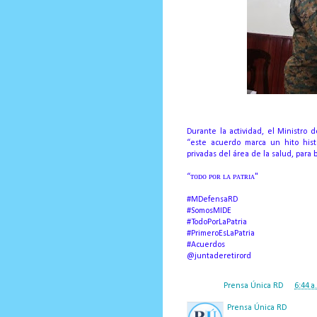
Durante la actividad, el Ministro
“este acuerdo marca un hito hist
privadas del área de la salud, para 
“ᴛᴏᴅᴏ ᴘᴏʀ ʟᴀ ᴘᴀᴛʀɪᴀ"
#MDefensaRD
#SomosMIDE
#TodoPorLaPatria
#PrimeroEsLaPatria
#Acuerdos
@juntaderetirord
Posted by
Prensa Única RD
at
6:44 a
Prensa Única RD