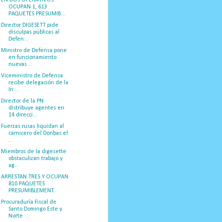
EN DOS OPERATIVOS:
OCUPAN 1, 613
PAQUETES PRESUMIB...
Director DIGESETT pide
disculpas públicas al
Defen...
Ministro de Defensa pone
en funcionamiento
nuevas ...
Viceministro de Defensa
recibe delegación de la
In...
Director de la PN
distribuye agentes en
14 direcci...
Fuerzas rusas liquidan al
carnicero del Donbas el
...
Miembros de la digesette
obstaculizan trabajo y
ag...
ARRESTAN TRES Y OCUPAN
810 PAQUETES
PRESUMIBLEMENT...
Procuraduría Fiscal de
Santo Domingo Este y
Norte ...