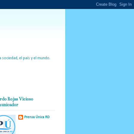
 sociedad, el país y el mundo.
rdo Rojas Vicioso
unicador
Prensa Única RD
Nuestro medio de
comunicación