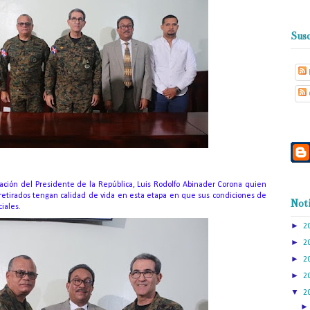
Susc
pación del Presidente de la República, Luis Rodolfo Abinader Corona quien
s retirados tengan calidad de vida en esta etapa en que sus condiciones de
Noti
ciales.
►
2
►
2
►
2
►
2
▼
2