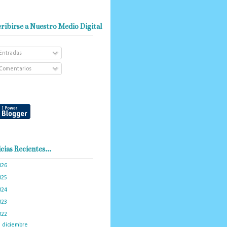
ribirse a Nuestro Medio Digital
Entradas
Comentarios
cias Recientes...
026
(101)
025
(288)
024
(374)
023
(434)
022
(449)
►
diciembre
(46)