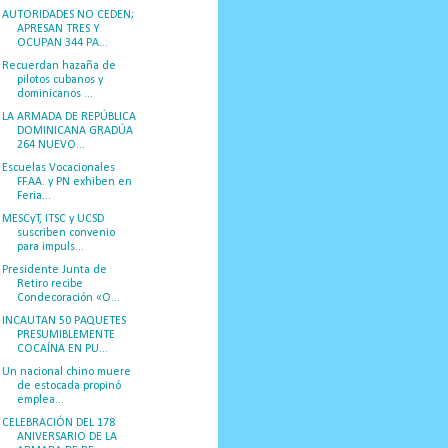
AUTORIDADES NO CEDEN;
APRESAN TRES Y
OCUPAN 344 PA...
Recuerdan hazaña de
pilotos cubanos y
dominicanos ...
LA ARMADA DE REPÚBLICA
DOMINICANA GRADÚA
264 NUEVO...
Escuelas Vocacionales
FF.AA. y PN exhiben en
Feria...
MESCyT, ITSC y UCSD
suscriben convenio
para impuls...
Presidente Junta de
Retiro recibe
Condecoración «O...
INCAUTAN 50 PAQUETES
PRESUMIBLEMENTE
COCAÍNA EN PU...
Un nacional chino muere
de estocada propinó
emplea...
CELEBRACIÓN DEL 178
ANIVERSARIO DE LA