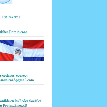
mantendrá políticas
estrictas basadas en la
ividad, veracidad y criterio
dístico en todo momento.
i perfil completo
ublica Dominicana
s ordenes, correo:
nsaunicard@gmail.com
onible en las Redes Sociales
o PrensaUnicaRD