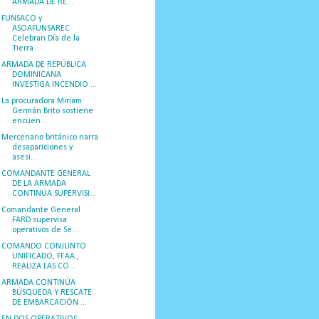
ARMADA DE RE...
FUNSACO y
ASOAFUNSAREC
Celebran Día de la
Tierra
ARMADA DE REPÚBLICA
DOMINICANA
INVESTIGA INCENDIO ...
La procuradora Miriam
Germán Brito sostiene
encuen...
Mercenario británico narra
desapariciones y
asesi...
COMANDANTE GENERAL
DE LA ARMADA
CONTINÚA SUPERVISI...
Comandante General
FARD supervisa
operativos de Se...
COMANDO CONJUNTO
UNIFICADO, FF.AA.,
REALIZA LAS CO...
ARMADA CONTINÚA
BÚSQUEDA Y RESCATE
DE EMBARCACIÓN ...