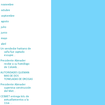
►
noviembre
(50)
►
octubre
(39)
►
septiembre
(55)
►
agosto
(45)
►
julio
(25)
►
junio
(25)
►
mayo
(28)
▼
abril
(38)
Un vendedor haitiano de
caña fue captado
escupie...
Presidente Abinader
recibe a su homólogo
de Colomb...
AUTORIDADES QUEMAN
MAS DE DOS
TONELADAS DE DROGAS
Presidente Abinader
supervisa construcción
del Met...
CESMET entrega kits de
avituallamientos a la
11va ...