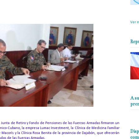
objet
perio
Ver m
Rep
A su
pre
la Junta de Retiro y Fondo de Pensiones de las Fuerzas Armadas firmaron un
ico-Cubano, la empresa Lumac Investment, la Clínica de Medicina Familiar
Disp
e Macorís y la Clínica Rosa Benita de la provincia de Dajabón, que ofrecerán
com
nados de las Fuerzas Armadas.