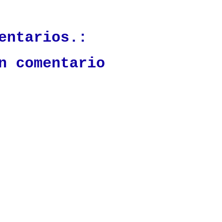
ación mantendrá políticas estrictas basadas en la objetividad, veracidad
n todo momento.
entarios.:
n comentario