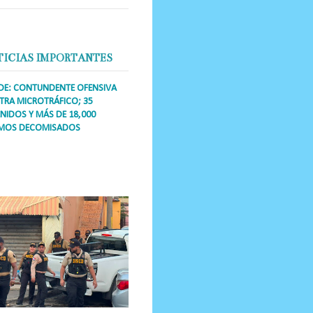
TICIAS IMPORTANTES
DE: CONTUNDENTE OFENSIVA
RA MICROTRÁFICO; 35
NIDOS Y MÁS DE 18,000
MOS DECOMISADOS
a Única RD Los operativos de
dicción abarcaron a más de 25
res de esa demarcación, donde
s se confiscaron armas, dinero,...