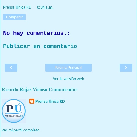
Prensa Única RD
at
8:34 a.m.
Compartir
No hay comentarios.:
Publicar un comentario
‹
›
Página Principal
Ver la versión web
Ricardo Rojas Vicioso Comunicador
Prensa Única RD
Nuestro medio de comunicación mantendrá políticas estrictas
basadas en la objetividad, veracidad y criterio periodístico en
todo momento.
Ver mi perfil completo