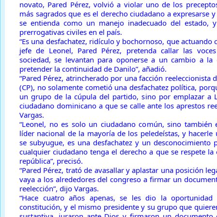
novato, Pared Pérez, volvió a violar uno de los preceptos
más sagrados que es el derecho ciudadano a expresarse y 
se entienda como un manejo inadecuado del estado, y 
prerrogativas civiles en el país.
“Es una desfachatez, ridículo y bochornoso, que actuando c
jefe de Leonel, Pared Pérez, pretenda callar las voce
sociedad, se levantan para oponerse a un cambio a la 
pretender la continuidad de Danilo”, añadió.
“Pared Pérez, atrincherado por una facción reeleccionista d
(CP), no solamente cometió una desfachatez política, porq
un grupo de la cúpula del partido, sino por emplazar a 
ciudadano dominicano a que se calle ante los aprestos reel
Vargas.
“Leonel, no es solo un ciudadano común, sino también e
líder nacional de la mayoría de los peledeístas, y hacerl
se subyugue, es una desfachatez y un desconocimiento 
cualquier ciudadano tenga el derecho a que se respete la 
república”, precisó.
“Pared Pérez, trató de avasallar y aplastar una posición leg
vaya a los alrededores del congreso a firmar un document
reelección”, dijo Vargas.
“Hace cuatro años apenas, se les dio la oportunidad
constitución, y el mismo presidente y su grupo que quiere
sustantiva, juraron ante Dios y firmaron un documento