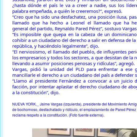
¿hasta dónde el país le va a creer a nadie, sus los líder
palabra empeñada, a quién le creeremos?”, expresó.
“Creo que ha sido una desfachatez, una posición ilusa, pasa
llamado que ha hecho a Leonel el llamado que ha hec
general del partido, Reynaldo Pared Pérez”, sostuvo Vargas
“Es imposible que quepa en la cabeza de un dominicano
cohibir a un ciudadano del derecho a salir en defensa de la 
república, y haciéndolo legalmente”, dijo.
“El nerviosismo, el llamado del pueblo, de influyentes perio
los empresarios y todos los sectores, a que desistan de la r
llevando a asumir posiciones penosas y ridículas”, agregó.
Vargas, pidió la unidad del PLD para enfrentar a ese 
mancillarle el derecho a un ciudadano del país a defender s
“Llamo al presidente Fernández a convocar a un juicio di
facción, por intentar aplastar el derecho ciudadano de abo
a la constitución”, dijo.
NUEVA YORK._ Jaime Vargas (izquierda), presidente del Movimiento Amigos
de bochornoso, desfachatado y ridículo, el emplazamiento de Pared Pérez
reclama respeto a la constitución. (Foto fuente externa).