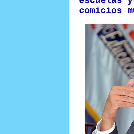
escuelas y
comicios m