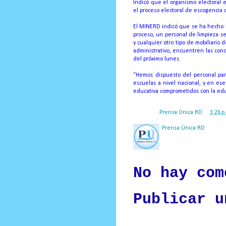
Indicó que el organismo electoral 
el proceso electoral de escogencia d
El MINERD indicó que se ha hecho l
proceso, un personal de limpieza se
y cualquier otro tipo de mobiliario
administrativo, encuentren las con
del próximo lunes.
“Hemos dispuesto del personal par
escuelas a nivel nacional, y en es
educativa comprometidos con la edu
Posted by
Prensa Única RD
at
3:26 p
Prensa Única RD
Nuestro medio de comunic
y criterio periodístico e
No hay com
Publicar u