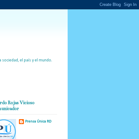
 sociedad, el país y el mundo.
rdo Rojas Vicioso
unicador
Prensa Única RD
Nuestro medio de
comunicación