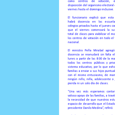
como centros de votación, 
disposición del organismo electoral
viernes hasta el domingo inclusive.
El funcionario explicó que est
habrá docencia en las escuela
colegios privados hasta el jueves co
que el viernes comenzará la su
total de clases para viabilizar el m
los centros de votación en todo el t
nacional.
El ministro Peña Mirabal agreg
docencia se reanudará sin falta e
lunes a partir de las 8:00 de la 
todos los centros públicos y priv
sistema educativo, por lo que exho
familias a enviar a sus hijos puntu
con el mismo entusiasmo, de ma
ningún niño, niña, adolescente o 
pierda ni un solo día de clases.
“Una vez más esperamos contar
valioso apoyo de las familias, a tr
la necesidad de que nuestros estu
espacio de desarrollo que el Estad
presidente Danilo Medina”, refirió.