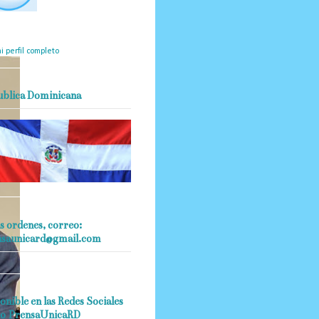
mantendrá políticas
estrictas basadas en la
ividad, veracidad y criterio
dístico en todo momento.
i perfil completo
ublica Dominicana
s ordenes, correo:
nsaunicard@gmail.com
onible en las Redes Sociales
o PrensaUnicaRD