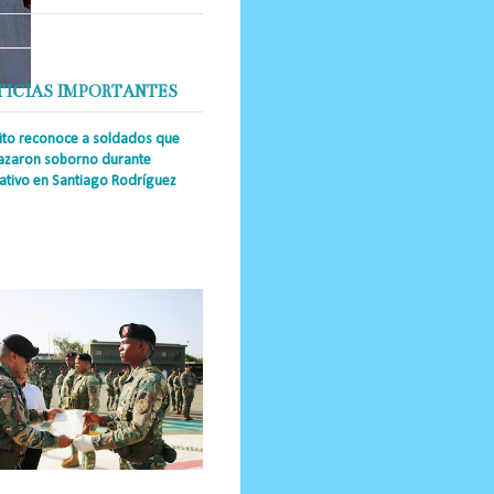
TICIAS IMPORTANTES
cito reconoce a soldados que
azaron soborno durante
ativo en Santiago Rodríguez
a Única RD _Los miembros de la
tución impidieron el ingreso
ular de dinero al país y reafirmaron
u actuación los valore...