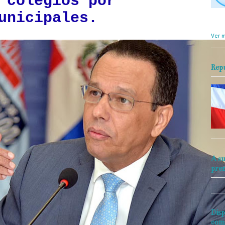
 colegios por
unicipales.
objet
perio
Ver m
Rep
A su
pre
Disp
com