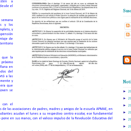
estén a
 desde el
Susc
a semana
s y los
mpleto, y
spensión
ontaje de
erritorio
ó que la
l próximo
mañana en
ados del
rtó a las
almente y
Noti
nera que
joven se
►
2
►
2
 con el
►
2
avés de las asociaciones de padres, madres y amigos de la escuela APMAE, en
►
2
diantes acudan el lunes a su respectivo centro escolar, ese fundamental
o pone en sus manos, con el valioso impulso de la Revolución Educativa del
►
2
►
2