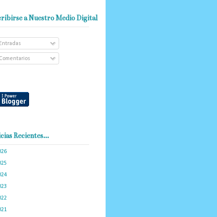
ribirse a Nuestro Medio Digital
Entradas
Comentarios
cias Recientes...
026
(102)
025
(288)
024
(374)
023
(434)
022
(449)
021
(898)