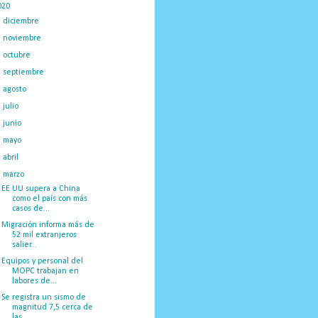
020
(775)
►
diciembre
(130)
►
noviembre
(120)
►
octubre
(117)
►
septiembre
(59)
►
agosto
(28)
►
julio
(39)
►
junio
(35)
►
mayo
(32)
►
abril
(14)
▼
marzo
(67)
EE UU supera a China
como el país con más
casos de...
Migración informa más de
52 mil extranjeros
salier...
Equipos y personal del
MOPC trabajan en
labores de...
Se registra un sismo de
magnitud 7,5 cerca de
las ...