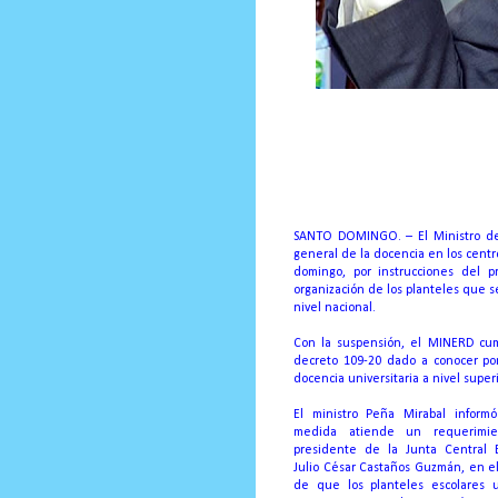
Presidente Medina ordena medida me
mañana.
#PrensaÚnicaRD
SANTO DOMINGO
. – El Ministro 
general de la docencia en los centro
domingo, por instrucciones del pr
organización de los planteles que s
nivel nacional.
Con la suspensión, el MINERD cum
decreto 109-20 dado a conocer por
docencia universitaria a nivel superi
El ministro Peña Mirabal inform
medida atiende un requerimie
presidente de la Junta Central El
Julio César Castaños Guzmán, en e
de que los planteles escolares ut