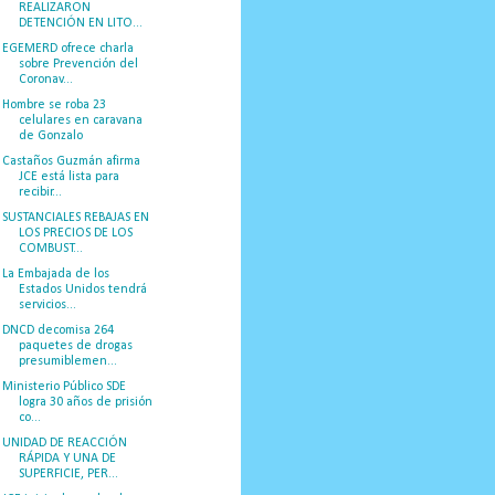
REALIZARON
DETENCIÓN EN LITO...
EGEMERD ofrece charla
sobre Prevención del
Coronav...
Hombre se roba 23
celulares en caravana
de Gonzalo
Castaños Guzmán afirma
JCE está lista para
recibir...
SUSTANCIALES REBAJAS EN
LOS PRECIOS DE LOS
COMBUST...
La Embajada de los
Estados Unidos tendrá
servicios...
DNCD decomisa 264
paquetes de drogas
presumiblemen...
Ministerio Público SDE
logra 30 años de prisión
co...
UNIDAD DE REACCIÓN
RÁPIDA Y UNA DE
SUPERFICIE, PER...