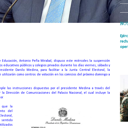
NO
Ejér
diante el decreto 109-20; clases se reanudarán el lunes a las 8:00 de la
rech
oper
Prens
insti
de Educación, Antonio Peña Mirabal, dispuso este miércoles la suspensión
irreg
s educativos públicos y colegios privados durante los días viernes, sábado y
con s
esidente Danilo Medina, para facilitar a la Junta Central Electoral, la
e utilizarán como centros de votación en los comicios del próximo domingo a
ple las instrucciones dispuestas por el presidente Medina a través del
 la Dirección de Comunicaciones del Palacio Nacional, el cual incluye la
or.
ó que la
nto del
ectoral,
l sentido
ilizados