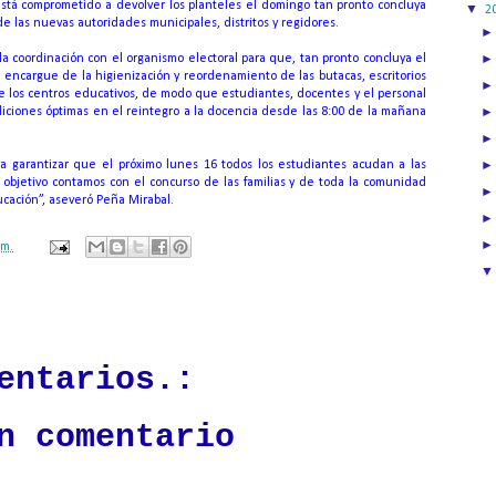
está comprometido a devolver los planteles el domingo tan pronto concluya
▼
2
e las nuevas autoridades municipales, distritos y regidores.
a coordinación con el organismo electoral para que, tan pronto concluya el
 encargue de la higienización y reordenamiento de las butacas, escritorios
 de los centros educativos, de modo que estudiantes, docentes y el personal
diciones óptimas en el reintegro a la docencia desde las 8:00 de la mañana
a garantizar que el próximo lunes 16 todos los estudiantes acudan a las
e objetivo contamos con el concurso de las familias y de toda la comunidad
cación”, aseveró Peña Mirabal.
.m.
ación mantendrá políticas estrictas basadas en la objetividad, veracidad
n todo momento.
entarios.:
n comentario