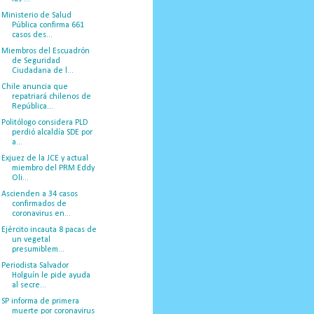
Ministerio de Salud
Pública confirma 661
casos des...
Miembros del Escuadrón
de Seguridad
Ciudadana de l...
Chile anuncia que
repatriará chilenos de
República...
Politólogo considera PLD
perdió alcaldía SDE por
a...
Exjuez de la JCE y actual
miembro del PRM Eddy
Oli...
Ascienden a 34 casos
confirmados de
coronavirus en...
Ejército incauta 8 pacas de
un vegetal
presumiblem...
Periodista Salvador
Holguín le pide ayuda
al secre...
SP informa de primera
muerte por coronavirus