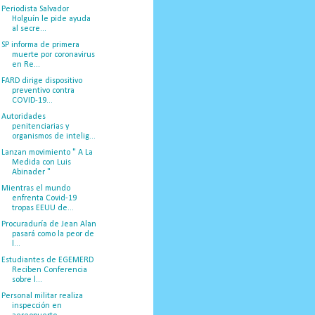
Periodista Salvador
Holguín le pide ayuda
al secre...
SP informa de primera
muerte por coronavirus
en Re...
FARD dirige dispositivo
preventivo contra
COVID-19...
Autoridades
penitenciarias y
organismos de intelig...
Lanzan movimiento " A La
Medida con Luis
Abinader "
Mientras el mundo
enfrenta Covid-19
tropas EEUU de...
Procuraduría de Jean Alan
pasará como la peor de
l...
Estudiantes de EGEMERD
Reciben Conferencia
sobre l...
Personal militar realiza
inspección en