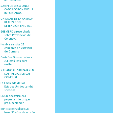
aereopuerto...
SUBEN DE SEIS A ONCE
CASOS CORONAVIRUS
IMPORTADOS ...
UNIDADES DE LA ARMADA
REALIZARON
DETENCIÓN EN LITO...
EGEMERD ofrece charla
sobre Prevención del
Coronav...
Hombre se roba 23
celulares en caravana
de Gonzalo
Castaños Guzmán afirma
JCE está lista para
recibir...
SUSTANCIALES REBAJAS EN
LOS PRECIOS DE LOS
COMBUST...
La Embajada de los
Estados Unidos tendrá
servicios...
DNCD decomisa 264
paquetes de drogas
presumiblemen...
Ministerio Público SDE
logra 30 años de prisión