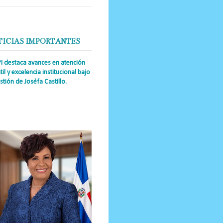
TICIAS IMPORTANTES
PI destaca avances en atención
til y excelencia institucional bajo
stión de Joséfa Castillo.
a Única RD Josefa Castillo
guez (también referida como Joséfa)
 directora ejecutiva del Instituto
nal de Atención Integr...