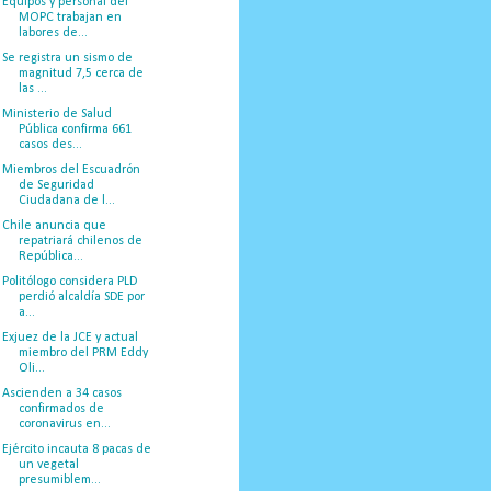
Equipos y personal del
MOPC trabajan en
labores de...
Se registra un sismo de
magnitud 7,5 cerca de
las ...
Ministerio de Salud
Pública confirma 661
casos des...
Miembros del Escuadrón
de Seguridad
Ciudadana de l...
Chile anuncia que
repatriará chilenos de
República...
Politólogo considera PLD
perdió alcaldía SDE por
a...
Exjuez de la JCE y actual
miembro del PRM Eddy
Oli...
Ascienden a 34 casos
confirmados de
coronavirus en...
Ejército incauta 8 pacas de
un vegetal
presumiblem...