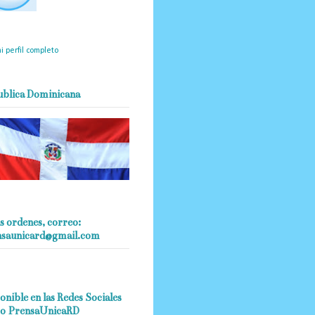
mantendrá políticas
estrictas basadas en la
ividad, veracidad y criterio
dístico en todo momento.
i perfil completo
ublica Dominicana
s ordenes, correo:
nsaunicard@gmail.com
onible en las Redes Sociales
o PrensaUnicaRD