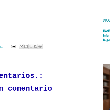
la senaduría del Distrito Nacional y su escogencia le generaría daños al
tituirla en sus aspiraciones a la senaduría (Faride vice, David senador).
 un proyecto presidencial muy latente y una vez ganada la contienda,
NO
 lo cual desestabilizaría de forma automática la gestión.
 Abiander por sí sólo ha logrado conquistar el corazón de los dominicanos,
INAI
ctualmente una figura tan preponderante para lograr su objetivo, de manera
infan
l (medios de comunicación por ejemplo) podría ser de mayor utilidad.
la ge
.m.
Prens
Rodrí
es la
ación mantendrá políticas estrictas basadas en la objetividad, veracidad
Nacio
n todo momento.
entarios.:
n comentario