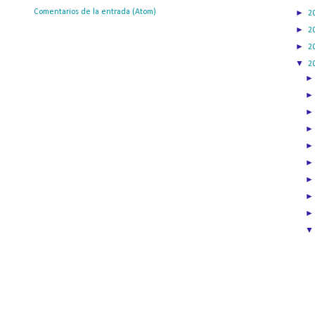
ribirse a:
Comentarios de la entrada (Atom)
►
2
►
2
►
2
▼
2