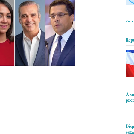
objet
perio
Ver m
Rep
A su
pre
ucionario Moderno (PRM) tiene previsto la escogencia de su candidato
ciclo muy importante en el proceso actual.
n mayoría que sugiere a David Collado o Faride Raful para acompañar a Luis
quista del primer escaño.
Disp
r a nuestro candidato.
com