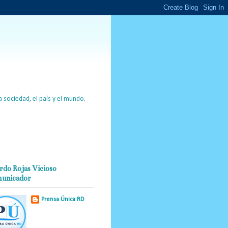
 sociedad, el país y el mundo.
rdo Rojas Vicioso
unicador
Prensa Única RD
Nuestro medio de
comunicación