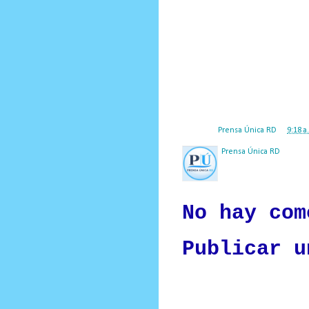
Faride no, porque tiene asegurada 
partido a menos que David acepte sus
David no, porque tiene en agenda
saldría a promover sus pretenciones,
Otro punto interesante es que Luis
lo que significa que no necesita a
que una persona de la sociedad civi
Posted by
Prensa Única RD
at
9:18 a
Prensa Única RD
Nuestro medio de comunic
y criterio periodístico e
No hay com
Publicar u