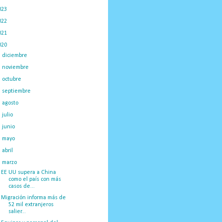
023
(434)
022
(449)
021
(898)
020
(775)
►
diciembre
(130)
►
noviembre
(120)
►
octubre
(117)
►
septiembre
(59)
►
agosto
(28)
►
julio
(39)
►
junio
(35)
►
mayo
(32)
►
abril
(14)
▼
marzo
(67)
EE UU supera a China
como el país con más
casos de...
Migración informa más de
52 mil extranjeros
salier...