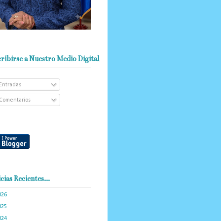
ribirse a Nuestro Medio Digital
Entradas
Comentarios
cias Recientes...
026
(103)
025
(288)
024
(374)