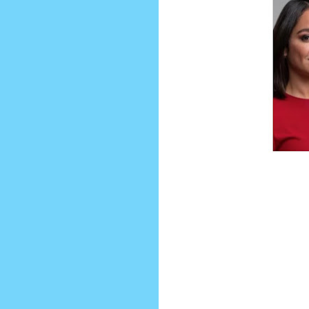
Prensa Única RD
Por Delvis Santos
Para esta tarde el Partido Revol
vicepresidencial a fin de cerrar un 
Yo por lo pronto diciento de la gra
Abinader en su recorrido por la con
Ninguno de los dos deben acompaña