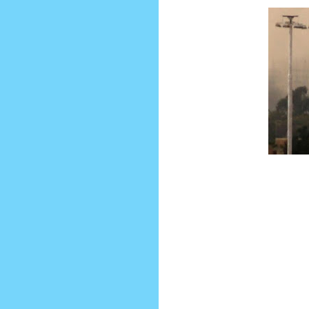
Por Ricardo Rojas
Ya vuelve Tayyip Recep Erdogan 
Rusia.... Las treguas en Siria lo 
batallas y posiciones , que buscan e
avances de convoy Turcos y Nortea
engaño, y darle con todo lo que 
nacionalidad .
Turquía y su frontera con Siria son 