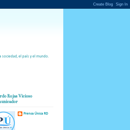
 sociedad, el país y el mundo.
rdo Rojas Vicioso
unicador
Prensa Única RD
Nuestro medio de
comunicación