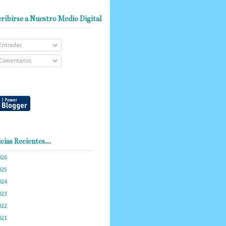
ribirse a Nuestro Medio Digital
Entradas
Comentarios
cias Recientes...
026
(102)
025
(288)
024
(374)
023
(434)
022
(449)
021
(898)