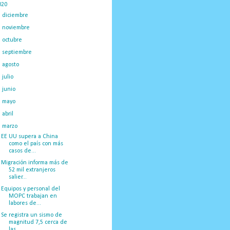
020
(775)
►
diciembre
(130)
►
noviembre
(120)
►
octubre
(117)
►
septiembre
(59)
►
agosto
(28)
►
julio
(39)
►
junio
(35)
►
mayo
(32)
►
abril
(14)
▼
marzo
(67)
EE UU supera a China
como el país con más
casos de...
Migración informa más de
52 mil extranjeros
salier...
Equipos y personal del
MOPC trabajan en
labores de...
Se registra un sismo de
magnitud 7,5 cerca de
las ...