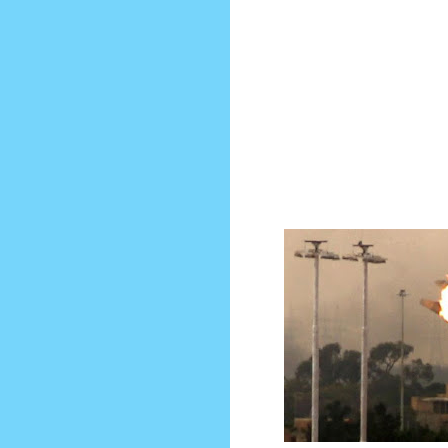
que dicho sea de paso consigue Erd
EEUU está en esa misma movida ig
hueso , tratan de evitar choques y 
terreno no perezcan y mantengan po
Lo más lamentable de todo eso es 
hacen los sordos ciegos y mudos. En 
que tengan , y subes necesario ab
extienda el conflicto más allá de las