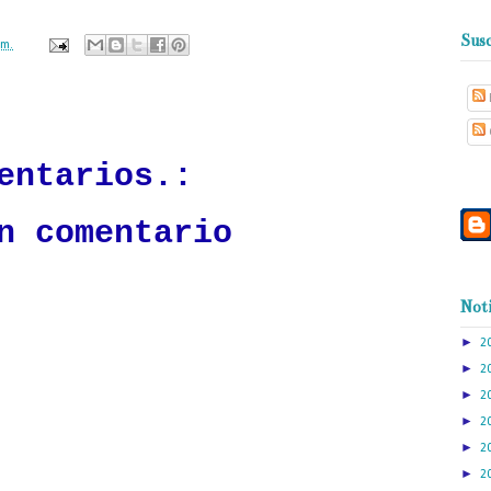
Susc
.m.
ación mantendrá políticas estrictas basadas en la objetividad, veracidad
n todo momento.
entarios.:
n comentario
Noti
►
2
►
2
►
2
►
2
►
2
►
2