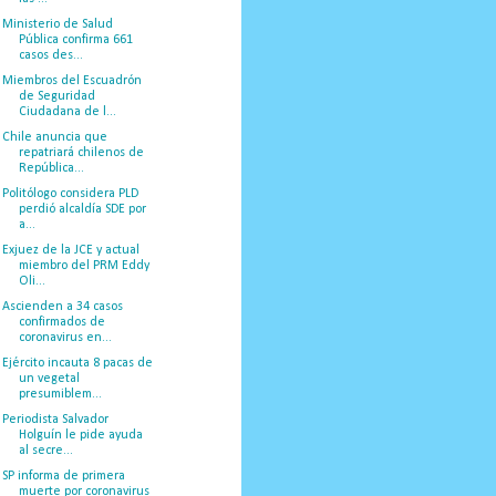
Ministerio de Salud
Pública confirma 661
casos des...
Miembros del Escuadrón
de Seguridad
Ciudadana de l...
Chile anuncia que
repatriará chilenos de
República...
Politólogo considera PLD
perdió alcaldía SDE por
a...
Exjuez de la JCE y actual
miembro del PRM Eddy
Oli...
Ascienden a 34 casos
confirmados de
coronavirus en...
Ejército incauta 8 pacas de
un vegetal
presumiblem...
Periodista Salvador
Holguín le pide ayuda
al secre...
SP informa de primera
muerte por coronavirus