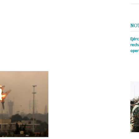
ogan a un precio que en otra parte no encontrará.
ual que Turquía es por eso que como aliados que andan detrás del mismo
no dañar el negocio, tratando de que sus terrotoristas que les facilitan el
siciones .
NO
que la ONU está totalmente enterada de lo que allí en Siria pasa , y se
tal sentido Rusia y Siria no tienen otra alternativa que avanzar con todo lo
Ejér
rir batallas directas con Turquía y EEUU con las consecuencias de que se
rech
 fronteras de Siria.
oper
Prens
insti
irreg
con s