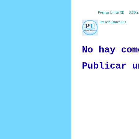
Posted by
Prensa Única RD
at
3:30 a
Prensa Única RD
Nuestro medio de comunic
y criterio periodístico e
No hay com
Publicar u