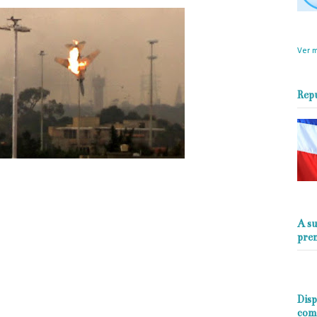
objet
perio
Ver m
Rep
A su
Presidente Turquía amenazar con más ataques a pesar de acuerdo con
pre
he dicho son táctica dilatorias de EEUU y Turquía, cuando están perdiendo
vitar la derrota total de los terrotoristas. luego se recomponer vuelven los
méricanos para reforzar posiciones. Rusia no debe volver ha caer en ese
tenga a los invasores sin tregua hasta que no quede uno sin importar
Disp
el paso por dónde sacan los terrotoristas el petróleo de Siria , un petroleo
com