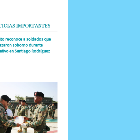
TICIAS IMPORTANTES
cito reconoce a soldados que
azaron soborno durante
ativo en Santiago Rodríguez
a Única RD _Los miembros de la
tución impidieron el ingreso
ular de dinero al país y reafirmaron
u actuación los valore...