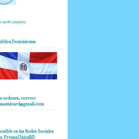
mantendrá políticas
estrictas basadas en la
ividad, veracidad y criterio
dístico en todo momento.
i perfil completo
ublica Dominicana
s ordenes, correo:
nsaunicard@gmail.com
onible en las Redes Sociales
o PrensaUnicaRD