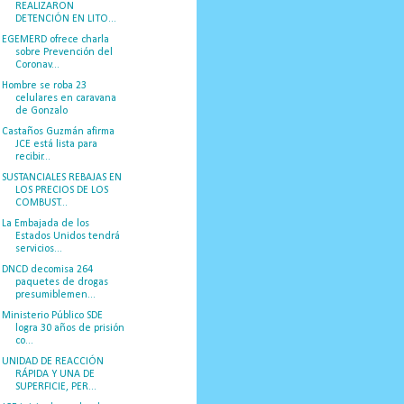
REALIZARON
DETENCIÓN EN LITO...
EGEMERD ofrece charla
sobre Prevención del
Coronav...
Hombre se roba 23
celulares en caravana
de Gonzalo
Castaños Guzmán afirma
JCE está lista para
recibir...
SUSTANCIALES REBAJAS EN
LOS PRECIOS DE LOS
COMBUST...
La Embajada de los
Estados Unidos tendrá
servicios...
DNCD decomisa 264
paquetes de drogas
presumiblemen...
Ministerio Público SDE
logra 30 años de prisión
co...
UNIDAD DE REACCIÓN
RÁPIDA Y UNA DE
SUPERFICIE, PER...