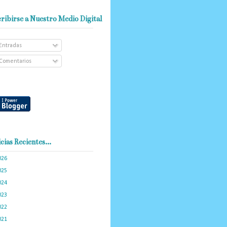
ribirse a Nuestro Medio Digital
Entradas
Comentarios
cias Recientes...
026
(102)
025
(288)
024
(374)
023
(434)
022
(449)
021
(898)