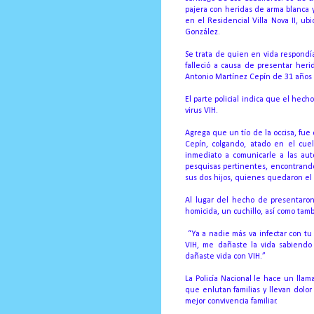
pajera con heridas de arma blanca 
en el Residencial Villa Nova II, ub
González.
Se trata de quien en vida respond
falleció a causa de presentar heri
Antonio Martínez Cepín de 31 años 
El parte policial indica que el hech
virus VIH.
Agrega que un tío de la occisa, fu
Cepín, colgando, atado en el cue
inmediato a comunicarle a las aut
pesquisas pertinentes, encontrando 
sus dos hijos, quienes quedaron el
Al lugar del hecho de presentaron 
homicida, un cuchillo, así como tamb
“Ya a nadie más va infectar con tu 
VIH, me dañaste la vida sabiendo
dañaste vida con VIH.”
La Policía Nacional le hace un lla
que enlutan familias y llevan dolo
mejor convivencia familiar.