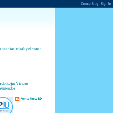
 sociedad, el país y el mundo.
rdo Rojas Vicioso
unicador
Prensa Única RD
Nuestro medio de
comunicación