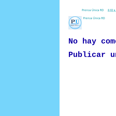
Posted by
Prensa Única RD
at
6:02 a
Prensa Única RD
Nuestro medio de comunic
y criterio periodístico e
No hay com
Publicar u