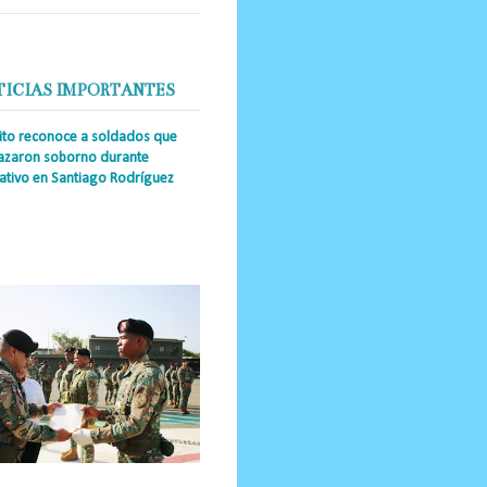
TICIAS IMPORTANTES
cito reconoce a soldados que
azaron soborno durante
ativo en Santiago Rodríguez
a Única RD _Los miembros de la
tución impidieron el ingreso
ular de dinero al país y reafirmaron
u actuación los valore...