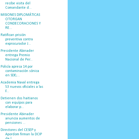
recibe visita del
Comandante d...
MISIONES DIPLOMÁTICAS
OTORGAN
CONDECORACIONES Y
RE...
Ratifican prisión
preventiva contra
exprocurador J...
Presidente Abinader
entrega Premio
Nacional de Per...
Policía apresa 14 por
contaminación sónica
en SDE;...
Academia Naval entrega
53 nuevos oficiales a las
F...
Detienen dos haitianos
con equípos para
elaborar p...
Presidente Abinader
anuncia aumentos de
pensiones ...
Directores del CESEP y
Apordom firman la DCIP
de l...