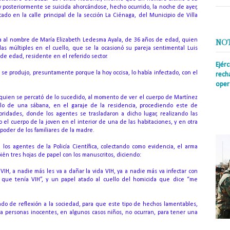
y posteriormente se suicida ahorcándose, hecho ocurrido, la noche de ayer,
icado en la calle principal de la sección La Ciénaga, del Municipio de Villa
ía al nombre de María Elizabeth Ledesma Ayala, de 36 años de edad, quien
NO
das múltiples en el cuello, que se la ocasionó su pareja sentimental Luis
de edad, residente en el referido sector.
Ejér
o se produjo, presuntamente porque la hoy occisa, lo había infectado, con el
rech
oper
e quien se percató de lo sucedido, al momento de ver el cuerpo de Martínez
Prens
llo de una sábana, en el garaje de la residencia, procediendo este de
insti
oridades, donde los agentes se trasladaron a dicho lugar, realizando las
irreg
el cuerpo de la joven en el interior de una de las habitaciones, y en otra
con s
 poder de los familiares de la madre.
los agentes de la Policía Científica, colectando como evidencia, el arma
ién tres hojas de papel con los manuscritos, diciendo:
VIH, a nadie más les va a dañar la vida VIH, ya a nadie más va infectar con
 que tenía VIH”, y un papel atado al cuello del homicida que dice “me
mado de reflexión a la sociedad, para que este tipo de hechos lamentables,
r a personas inocentes, en algunos casos niños, no ocurran, para tener una