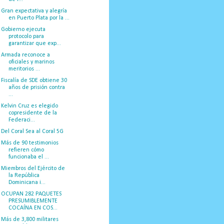
Gran expectativa y alegría
en Puerto Plata por la ...
Gobierno ejecuta
protocolo para
garantizar que exp...
Armada reconoce a
oficiales y marinos
meritorios ...
Fiscalía de SDE obtiene 30
años de prisión contra
...
Kelvin Cruz es elegido
copresidente de la
Federaci...
Del Coral Sea al Coral 5G
Más de 90 testimonios
refieren cómo
funcionaba el ...
Miembros del Ejército de
la República
Dominicana i...
OCUPAN 282 PAQUETES
PRESUMIBLEMENTE
COCAÍNA EN COS...
Más de 3,800 militares