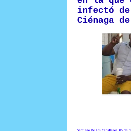
en la que 
infectó de
Ciénaga de
Prensa Única RD
Atado al cuello del homicida, colg
Santiago De Los Caballeros. 06 de d