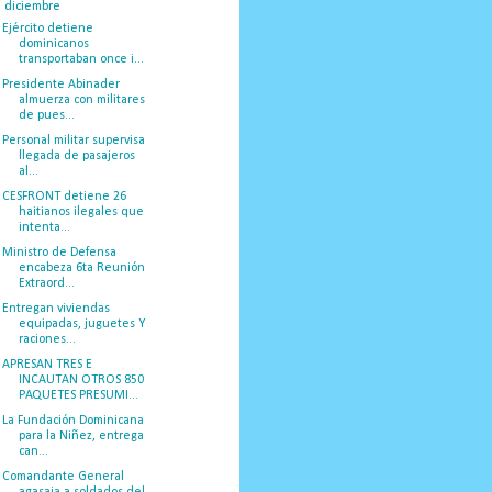
▼
diciembre
(48)
Ejército detiene
dominicanos
transportaban once i...
Presidente Abinader
almuerza con militares
de pues...
Personal militar supervisa
llegada de pasajeros
al...
CESFRONT detiene 26
haitianos ilegales que
intenta...
Ministro de Defensa
encabeza 6ta Reunión
Extraord...
Entregan viviendas
equipadas, juguetes Y
raciones...
APRESAN TRES E
INCAUTAN OTROS 850
PAQUETES PRESUMI...
La Fundación Dominicana
para la Niñez, entrega
can...
Comandante General
agasaja a soldados del