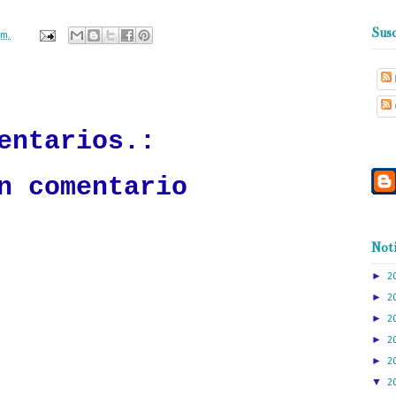
Susc
.m.
ación mantendrá políticas estrictas basadas en la objetividad, veracidad
n todo momento.
entarios.:
n comentario
Noti
►
2
►
2
►
2
►
2
►
2
▼
2