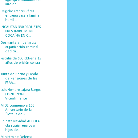
aire de ...
Regidor Francis Pérez
entrega casa a familia
humil...
INCAUTAN 330 PAQUETES
PRESUMIBLEMENTE
COCAÍNA EN C...
Desmantelan peligrosa
organización criminal
dedica...
Fiscalía de SDE obtiene 15
años de prisión contra
...
Junta de Retiro y Fondo
de Pensiones de las
FF.AA....
Luis Homero Lajara Burgos
(1920-1994)
Vicealmirante
MIDE conmemora 166
Aniversario de la
“Batalla de S...
En esta Navidad ADEOFA
obsequia regalos a
hijos de...
Ministro de Defensa