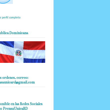
mantendrá políticas
estrictas basadas en la
ividad, veracidad y criterio
dístico en todo momento.
i perfil completo
ublica Dominicana
s ordenes, correo:
nsaunicard@gmail.com
onible en las Redes Sociales
o PrensaUnicaRD