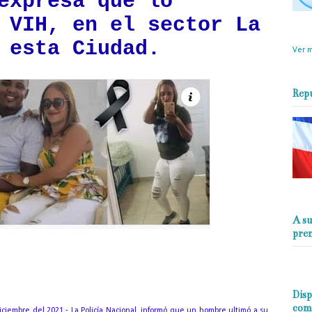
expresa que lo
 VIH, en el sector La
objet
perio
 esta Ciudad.
Ver m
Rep
A su
pre
aba un papel que decía “Me dañaste la vida con VIH”
Disp
com
iciembre del 2021.- La Policía Nacional, informó que un hombre ultimó a su