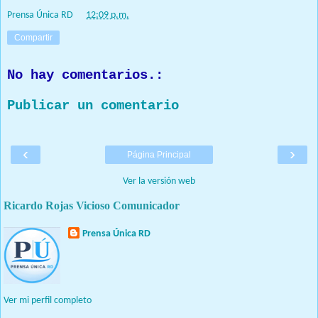
Prensa Única RD
at
12:09 p.m.
Compartir
No hay comentarios.:
Publicar un comentario
‹
›
Página Principal
Ver la versión web
Ricardo Rojas Vicioso Comunicador
Prensa Única RD
Nuestro medio de comunicación mantendrá políticas estrictas
basadas en la objetividad, veracidad y criterio periodístico en
todo momento.
Ver mi perfil completo