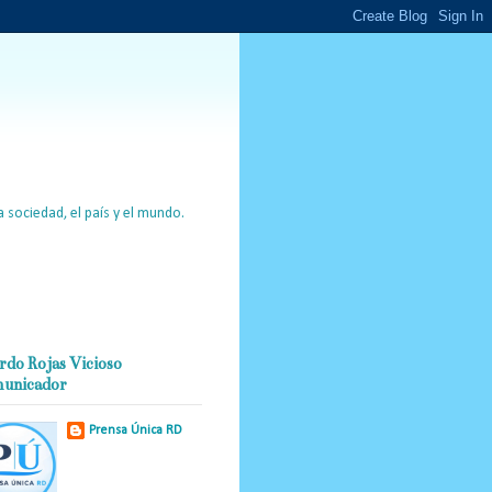
 sociedad, el país y el mundo.
rdo Rojas Vicioso
unicador
Prensa Única RD
Nuestro medio de
comunicación