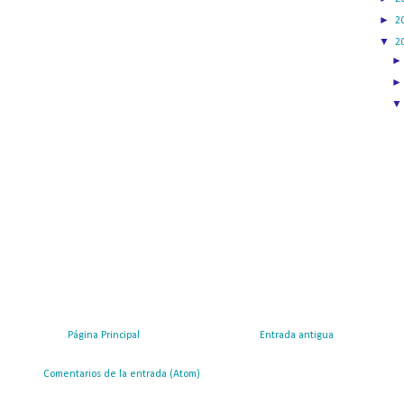
►
2
▼
2
Página Principal
Entrada antigua
ribirse a:
Comentarios de la entrada (Atom)