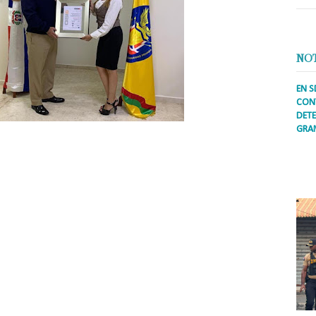
NO
EN S
CONT
DETE
GRA
Prens
inter
secto
 Seguridad Privada del MIDE, institución que se encarga de la Regular,
ademá
as de seguridad privada, obtuvo la certificación ISO 9001:2015, que otorga
ation Services, tras cumplir con los requisitos de la auditoría que realiza
a licenciada Celeste Acosta , a la plana mayor de la SVSP, encabezada por el
orge, ERD., Director Ejecutivo de la entidad.
tancia, profesionalidad y persistencia de todo el equipo y especialmente
otrado compromiso con esta certificación, la cuál está muy bien lograda,”
 el equipo de trabajo.