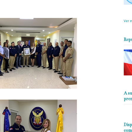
objet
perio
Ver m
Rep
A su
pre
Disp
com