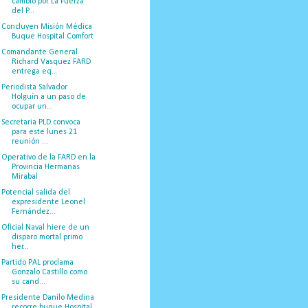
cambio por La Fuerza
del P...
Concluyen Misión Médica
Buque Hospital Comfort
Comandante General
Richard Vasquez FARD
entrega eq...
Periodista Salvador
Holguín a un paso de
ocupar un...
Secretaria PLD convoca
para este lunes 21
reunión ...
Operativo de la FARD en la
Provincia Hermanas
Mirabal
Potencial salida del
expresidente Leonel
Fernández...
Oficial Naval hiere de un
disparo mortal primo
her...
Partido PAL proclama
Gonzalo Castillo como
su cand...
Presidente Danilo Medina
recorre buque Hospital