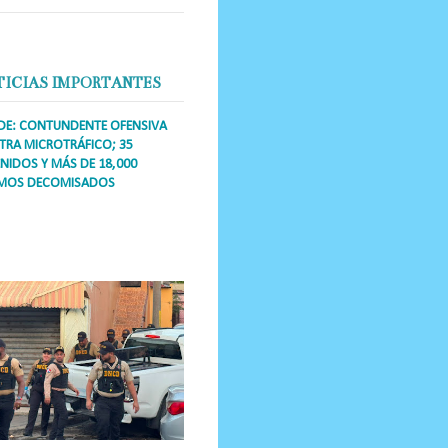
TICIAS IMPORTANTES
DE: CONTUNDENTE OFENSIVA
RA MICROTRÁFICO; 35
NIDOS Y MÁS DE 18,000
MOS DECOMISADOS
a Única RD Los operativos de
dicción abarcaron a más de 25
res de esa demarcación, donde
s se confiscaron armas, dinero,...