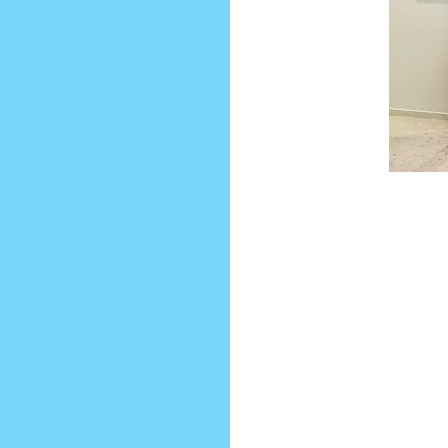
Prensa Única RD
La Superintendencia de Vigilancia y
auditar e inspeccionar a las empres
la empresa QSI Auditing and Certific
dicha empresa.
La certificación fue entregada por l
General de Brigada Jean A. Romero J
Acosta, destacó la voluntadad, cons
de la alta dirección, ”Que han desm
asimismo felicitó y reconoció a todo