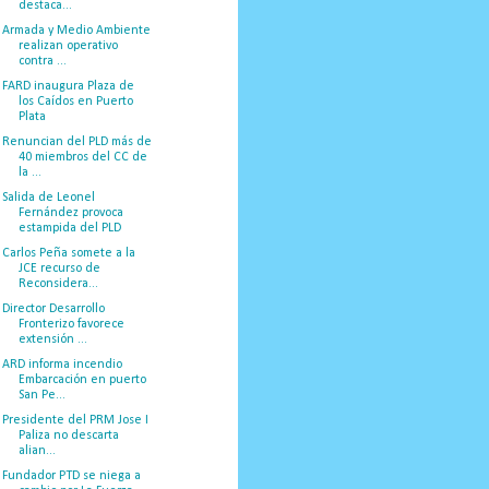
destaca...
Armada y Medio Ambiente
realizan operativo
contra ...
FARD inaugura Plaza de
los Caídos en Puerto
Plata
Renuncian del PLD más de
40 miembros del CC de
la ...
Salida de Leonel
Fernández provoca
estampida del PLD
Carlos Peña somete a la
JCE recurso de
Reconsidera...
Director Desarrollo
Fronterizo favorece
extensión ...
ARD informa incendio
Embarcación en puerto
San Pe...
Presidente del PRM Jose I
Paliza no descarta
alian...
Fundador PTD se niega a