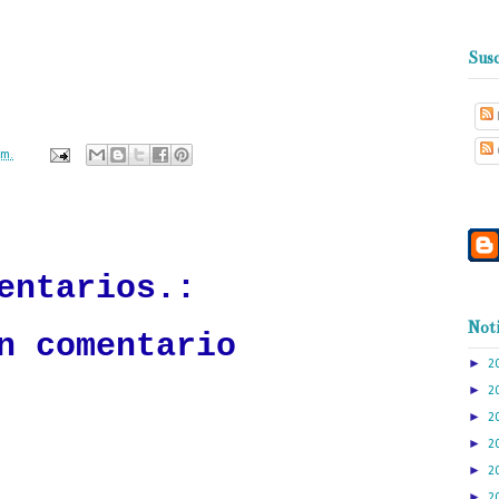
ada Jean A. Romero Jorge, ERD., Director Ejecutivo, destacó, que esta
el fortalecimiento institucional a través de la eficientizacion de los procesos
Susc
ecutivos de ambas instituciones , la entrega fue realizada en la sede loa
eguridad Privada.
.m.
ación mantendrá políticas estrictas basadas en la objetividad, veracidad
n todo momento.
entarios.:
Noti
n comentario
►
2
►
2
►
2
►
2
►
2
►
2