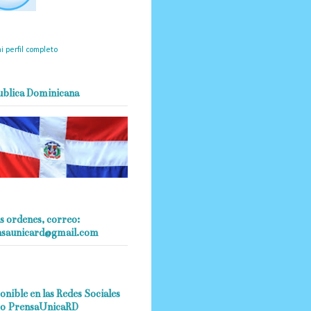
mantendrá políticas
estrictas basadas en la
ividad, veracidad y criterio
dístico en todo momento.
i perfil completo
ublica Dominicana
s ordenes, correo:
nsaunicard@gmail.com
onible en las Redes Sociales
o PrensaUnicaRD