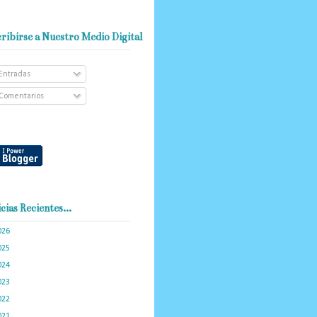
ribirse a Nuestro Medio Digital
Entradas
Comentarios
cias Recientes...
026
(101)
025
(288)
024
(374)
023
(434)
022
(449)
021
(898)