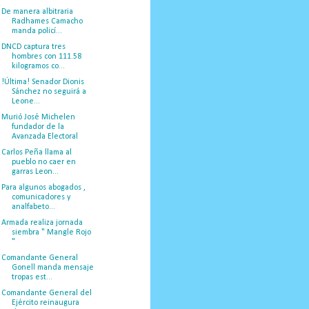
De manera albitraria
Radhames Camacho
manda policí...
DNCD captura tres
hombres con 111.58
kilogramos co...
!Última! Senador Dionis
Sánchez no seguirá a
Leone...
Murió José Michelen
fundador de la
Avanzada Electoral
Carlos Peña llama al
pueblo no caer en
garras Leon...
Para algunos abogados ,
comunicadores y
analfabeto...
Armada realiza jornada
siembra " Mangle Rojo
"
Comandante General
Gonell manda mensaje
tropas est...
Comandante General del
Ejército reinaugura