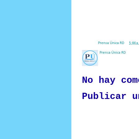
Durante el acto, el General de Brig
cerificacion viene a constribuir con 
internos.
En el acto estuvieron presentes , ej
Súperintendencia de Vigilancia y S
Posted by
Prensa Única RD
at
5:44 a
Prensa Única RD
Nuestro medio de comunic
y criterio periodístico e
No hay com
Publicar u