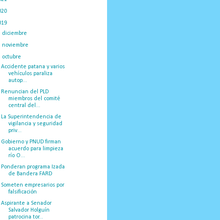
020
(775)
019
(1219)
►
diciembre
(59)
►
noviembre
(91)
▼
octubre
(66)
Accidente patana y varios
vehículos paraliza
autop...
Renuncian del PLD
miembros del comité
central del...
La Superintendencia de
vigilancia y seguridad
priv...
Gobierno y PNUD firman
acuerdo para limpieza
río O...
Ponderan programa Izada
de Bandera FARD
Someten empresarios por
falsificación
Aspirante a Senador
Salvador Holguín
patrocina tor...