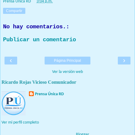
Prensa Única RD
at
3:04 p.m.
Compartir
No hay comentarios.:
Publicar un comentario
‹
›
Página Principal
Ver la versión web
Ricardo Rojas Vicioso Comunicador
Prensa Única RD
Nuestro medio de comunicación mantendrá políticas estrictas
basadas en la objetividad, veracidad y criterio periodístico en
todo momento.
Ver mi perfil completo
Con tecnología de
Blogger
.