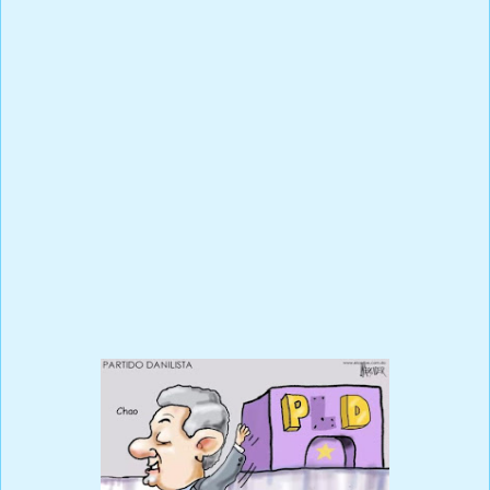
danilismo convertirán lo que fue la principal fuerza política más
poderosa de los últimos 20 años a otro partido más del sistema.
Nadie jamás pensó que los alumnos de Juan Bosch luego de ser
rico se pusieran tan brutos .
Las enseñanzas y los esfuerzos del profesor Bosch y el orgullo de
tener un partido especial y diferente está siendo pisoteado por
las diferencias y ambiciones de los que debieron protegerlo con
una cadena interminable de errores.
Esperemos que trae este cambio de la política en la Republica
Dominicana que Dios no quiera que nos arrastre a los niveles de
crisis en qué se encuentra algunos de nuestros hermanos
latinoamericanos como : Chile, Ecuador, Honduras, Argentina y
Colombia entre otros .