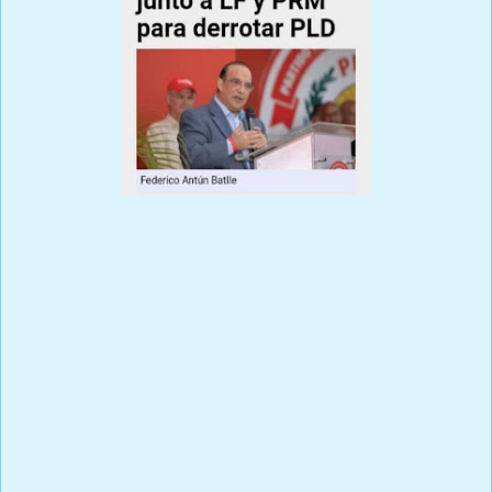
Prensa Única RD
Por Ricardo Rojas Vicioso
El ex Presidente Leonel Fernández luego de tomar la decisión de
salir del PLD ha desatado una estampida de una considerable
cantidad de miembros y simpatizantes de ese partido morado.
Quizás minimizar su salida e impedirla con algún tipo de
acuerdos como era la práctica cuando habían diferencia en ese
partido al final se convertirá en un error que el PLD lamentará
por años .