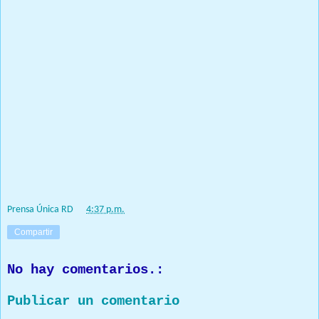
ministro de Agricultura y dijo que una tarea impostergable es dar
a conocer la importancia de la institución para garantizar sus
cosechas.
En tanto, que el presidente de la JAD planteó que las
aseguradoras y los productores agropecuarios trabajen como una
sola asociación, porque persiguen un mismo objetivo que es
garantizar la producción en el campo.
El acuerdo contempla que Digera y Agrodosa asumirán la
responsabilidad de la asistencia técnica y financiera del plan de
promoción de los seguros en la producción agropecuaria.
Ver video en link https://we.tl/t-kbXUibZNTZ
Prensa Única RD
at
4:37 p.m.
Compartir
No hay comentarios.:
Publicar un comentario