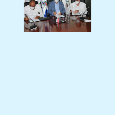
Prensa Única RD
SANTO DOMINGO, 20 de enero de 2021.- El Gobierno
dominicano a través del Ministerio de Agricultura aportará los
recursos económicos necesarios para dotar a productores de
alimentos del país de un seguro agropecuario, como una
perspectiva de gestión integral de riesgos.
El ministro de Agricultura, Limber Cruz, anunció que los seguros
de riesgos se hacen cada vez más necesarios en la agricultura
debido al impacto económico sobre las cosechas, que generan
distintos factores como las plagas y el cambio climático.
“El que tiene un buen seguro no pierde la producción, por eso
vamos a fortalecer la Aseguradora Agropecuaria Dominicana, le