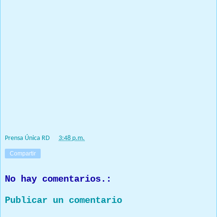
gobierno se registren y asegurar que los mismos lleguen a
quienes tienen que llegar y evitar las duplicidades entre las
instituciones”.
Durante el acto, llevado a cabo en el Palacio Nacional, también
estuvieron presentes junto al presidente Abinader; la
vicepresidenta, Raquel Peña; el ministro Administrativo de la
Presidencia, José Ignacio Paliza; el ministro de Economía,
Planificación y Desarrollo, Miguel Ceara-Hatton; el ministro de la
Presidencia, Lisandro Macarrulla; el ministro de Hacienda, Jochi
Vicente y el director de Presupuesto, José Rijo Presbot.
Prensa Única RD
at
3:48 p.m.
Compartir
No hay comentarios.:
Publicar un comentario