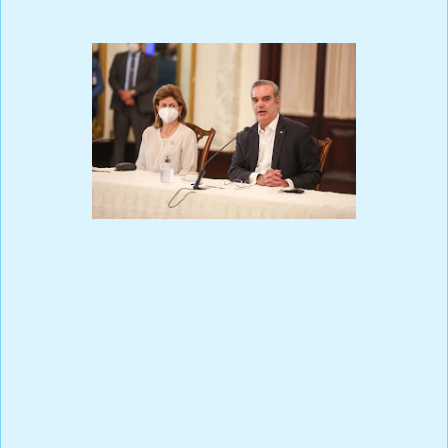
El mandatario manifestó que se trata de una iniciativa más que
se suma al eje central del gobierno en su firme empeño para
crear empleos de calidad para la gente.
Abinader, en las palabras centrales del acto, destacó la urgente
necesidad de seguir acompañando a la población en el proceso
de recuperación y la acción social preponderante del gobierno
ante las consecuencias de la COVID-19, las que se extenderán