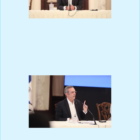
A partir de mayo de este 2021, el programa “Comer es Primero”
se transformará en “Supérate”, el que alcanzará a un millón de
hogares que recibirán mil 650 pesos mensuales, así como el
acompañamiento integral para que los beneficiarios puedan
acceder a educación y empleo.