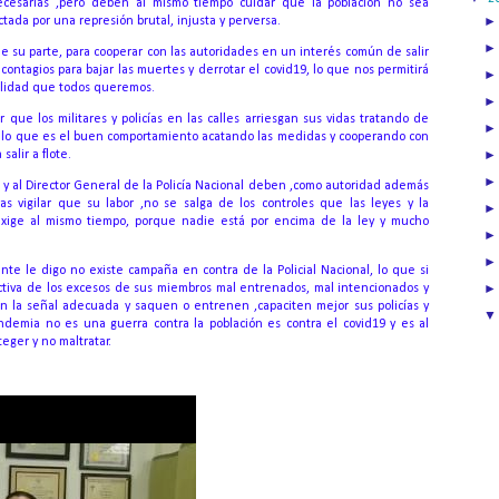
ecesarias ,pero deben al mismo tiempo cuidar que la población no sea
ada por una represión brutal, injusta y perversa.
 su parte, para cooperar con las autoridades en un interés común de salir
contagios para bajar las muertes y derrotar el covid19, lo que nos permitirá
malidad que todos queremos.
que los militares y policías en las calles arriesgan sus vidas tratando de
r lo que es el buen comportamiento acatando las medidas y cooperando con
salir a flote.
 y al Director General de la Policía Nacional deben ,como autoridad además
ías vigilar que su labor ,no se salga de los controles que las leyes y la
 exige al mismo tiempo, porque nadie está por encima de la ley y mucho
ente le digo no existe campaña en contra de la Policial Nacional, lo que si
ectiva de los excesos de sus miembros mal entrenados, mal intencionados y
n la señal adecuada y saquen o entrenen ,capaciten mejor sus policías y
emia no es una guerra contra la población es contra el covid19 y es al
eger y no maltratar.