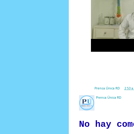
Posted by
Prensa Única RD
at
2:53 a
Prensa Única RD
Nuestro medio de comunic
y criterio periodístico e
No hay com