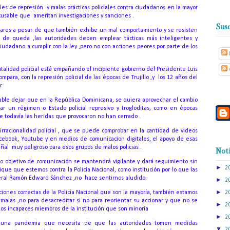
les de represión y malas prácticas policiales contra ciudadanos en la mayor
cusable que ameritan investigaciones y sanciones .
Susc
gares a pesar de que también exhibe un mal comportamiento y se resisten
e de queda ,las autoridades deben emplear tácticas más inteligentes y
 ciudadano a cumplir con la ley ,pero no con acciones peores por parte de los
talidad policial está empañando el incipiente gobierno del Presidente Luis
mpara, con la represión policial de las épocas de Trujillo ,y los 12 años del
r.
icable dejar que en la República Dominicana, se quiera aprovechar el cambio
ar un régimen o Estado policial represivo y trogloditas, como en épocas
e todavía las heridas que provocaron no han cerrado .
irracionalidad policial , que se puede comprobar en la cantidad de videos
acebook, Youtube y en medios de comunicacion digitales, el apoyo de esas
ñal muy peligroso para esos grupos de malos policias .
Noti
 objetivo de comunicación se mantendrá vigilante y dará seguimiento sin
►
2
ue que estemos contra la Policía Nacional, como institución por lo que las
eral Ramón Edward Sánchez ,no hace sentirnos aludido.
►
2
►
ciones correctas de la Policía Nacional que son la mayoría, también estamos
2
malas ,no para desacreditar si no para reorientar su accionar y que no se
►
2
 los incapaces miembros de la institución que son minoría
►
2
or una pandemia que necesita de que las autoridades tomen medidas
▼
2