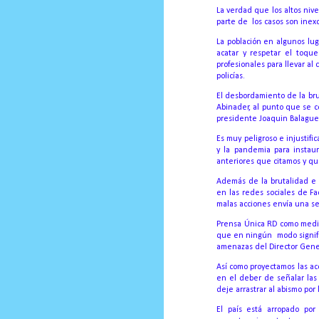
La verdad que los altos nive
parte de los casos son inex
La población en algunos lu
acatar y respetar el toqu
profesionales para llevar al
policías.
El desbordamiento de la bru
Abinader, al punto que se co
presidente Joaquin Balague
Es muy peligroso e injustif
y la pandemia para instaur
anteriores que citamos y qu
Además de la brutalidad e 
en las redes sociales de F
malas acciones envía una se
Prensa Única RD como medio
que en ningún modo signifiq
amenazas del Director Gen
Así como proyectamos las ac
en el deber de señalar las 
deje arrastrar al abismo por
El país está arropado p