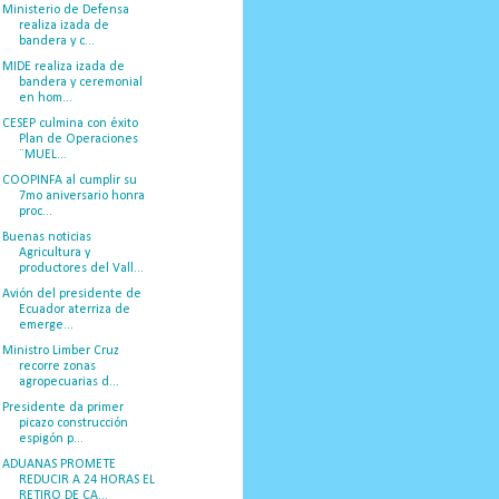
Ministerio de Defensa
realiza izada de
bandera y c...
MIDE realiza izada de
bandera y ceremonial
en hom...
CESEP culmina con éxito
Plan de Operaciones
¨MUEL...
COOPINFA al cumplir su
7mo aniversario honra
proc...
Buenas noticias
Agricultura y
productores del Vall...
Avión del presidente de
Ecuador aterriza de
emerge...
Ministro Limber Cruz
recorre zonas
agropecuarias d...
Presidente da primer
picazo construcción
espigón p...
ADUANAS PROMETE
REDUCIR A 24 HORAS EL
RETIRO DE CA...