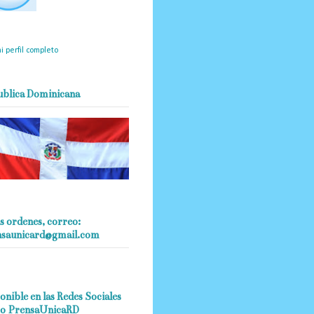
mantendrá políticas
estrictas basadas en la
ividad, veracidad y criterio
dístico en todo momento.
i perfil completo
ublica Dominicana
s ordenes, correo:
nsaunicard@gmail.com
onible en las Redes Sociales
o PrensaUnicaRD