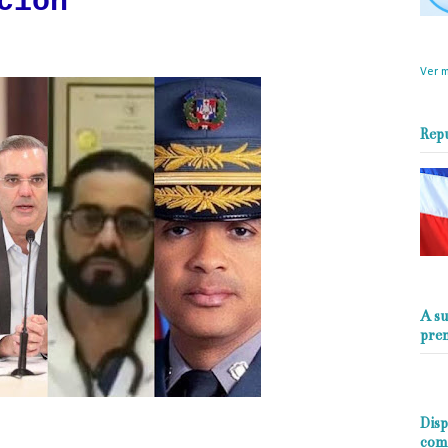
cion
objet
perio
Ver m
Rep
A su
pre
Disp
com