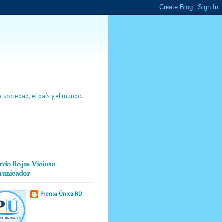
 sociedad, el país y el mundo.
rdo Rojas Vicioso
unicador
Prensa Única RD
Nuestro medio de
comunicación