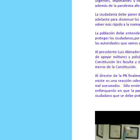
urgentes, importantes y n
además de la pandemia afect
La ciudadanía debe poner de
adelante para disminuir los 
volver más rápido a la nor
La población debe entender 
proteger los ciudadanos,po
las autoridades que vamos a 
Al presidente Luis Abinader
de apoyar militares y polic
Constitución les faculta y
menos de la Constitución.
Al director de la PN finalm
existe es una reacción col
mal asesorados. Sólo envíe
enfonquenlo en que la pand
ciudadano que se debe prot