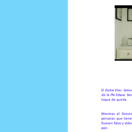
Ver vídeo
Por Ricardo Rojas Vicioso
El doctor Elvis Sam
de la PN Edwar Sánc
toque de queda.
Mientras el Direct
personas que tiene
llueven fotos y víde
país .