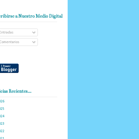
ribirse a Nuestro Medio Digital
Entradas
Comentarios
cias Recientes...
026
(101)
025
(288)
024
(374)
023
(434)
022
(449)
021
(898)