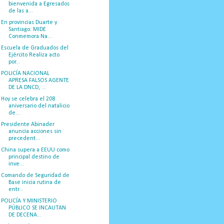
bienvenida a Egresados
de las a...
En provincias Duarte y
Santiago: MIDE
Conmemora Na...
Escuela de Graduados del
Ejército Realiza acto
por...
POLICÍA NACIONAL
APRESA FALSOS AGENTE
DE LA DNCD, ...
Hoy se celebra el 208
aniversario del natalicio
de...
Presidente Abinader
anuncia acciones sin
precedent...
China supera a EEUU como
principal destino de
inve...
Comando de Seguridad de
Base inicia rutina de
entr...
POLICÍA Y MINISTERIO
PÚBLICO SE INCAUTAN
DE DECENA...