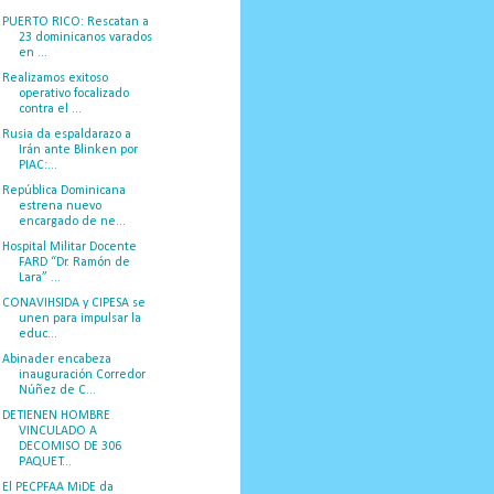
PUERTO RICO: Rescatan a
23 dominicanos varados
en ...
Realizamos exitoso
operativo focalizado
contra el ...
Rusia da espaldarazo a
Irán ante Blinken por
PIAC:...
República Dominicana
estrena nuevo
encargado de ne...
Hospital Militar Docente
FARD “Dr. Ramón de
Lara” ...
CONAVIHSIDA y CIPESA se
unen para impulsar la
educ...
Abinader encabeza
inauguración Corredor
Núñez de C...
DETIENEN HOMBRE
VINCULADO A
DECOMISO DE 306
PAQUET...
El PECPFAA MiDE da