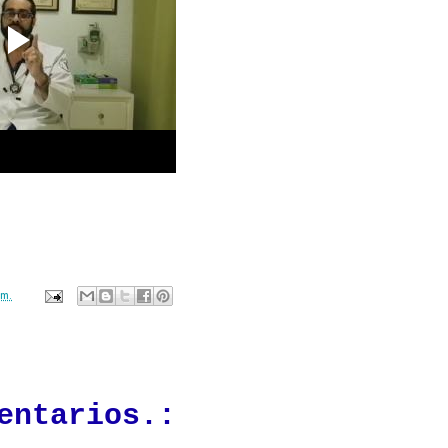
.m.
ación mantendrá políticas estrictas basadas en la objetividad, veracidad
n todo momento.
entarios.: