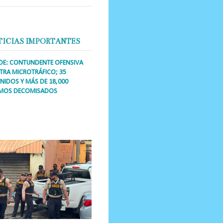
TICIAS IMPORTANTES
DE: CONTUNDENTE OFENSIVA
RA MICROTRÁFICO; 35
NIDOS Y MÁS DE 18,000
MOS DECOMISADOS
a Única RD Los operativos de
dicción abarcaron a más de 25
res de esa demarcación, donde
s se confiscaron armas, dinero,...