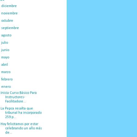
►
diciembre
(48)
►
noviembre
(33)
►
octubre
(23)
►
septiembre
(32)
►
agosto
(57)
►
julio
(52)
►
junio
(66)
►
mayo
(71)
►
abril
(125)
►
marzo
(175)
►
febrero
(112)
▼
enero
(104)
Inicia Curso Básico Para
Instructores-
Facilitadore...
La Pepca resalta que
tribunal ha incorporado
259 p...
Hoy felicitamos por estar
celebrando un año más
de...