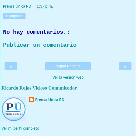
Prensa Única RD
at
1:37 p.m.
Compartir
No hay comentarios.:
Publicar un comentario
‹
›
Página Principal
Ver la versión web
Ricardo Rojas Vicioso Comunicador
Prensa Única RD
Nuestro medio de comunicación mantendrá políticas estrictas
basadas en la objetividad, veracidad y criterio periodístico en
todo momento.
Ver mi perfil completo