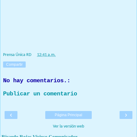
entrenamientos y capacitaciones será continuo, y que las mismas
permitirán que los soldados del aire puedan estar preparados
para enfrentar cualquier situación que se presente.
Más de 15 miembros entre oficiales y alistados, profesionales en
diferentes ramas, recibirán la capacitación en esta ocasión, la
misma será impartida por el Coronel Bismarck Hernández, FARD.
Prensa Única RD
at
12:41 a.m.
Compartir
No hay comentarios.:
Publicar un comentario
‹
›
Página Principal
Ver la versión web
Ricardo Rojas Vicioso Comunicador