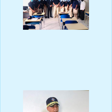
Prensa Única RD
La Dirección de Inteligencia de la Fuerza Aérea de República
Dominicana, inició el curso taller “Introducción a la Inteligencia
Militar”, el cual se imparte a través de la Escuela de Formación
Capacitación y Entrenamiento Aeronáutico (ESFOCAA).