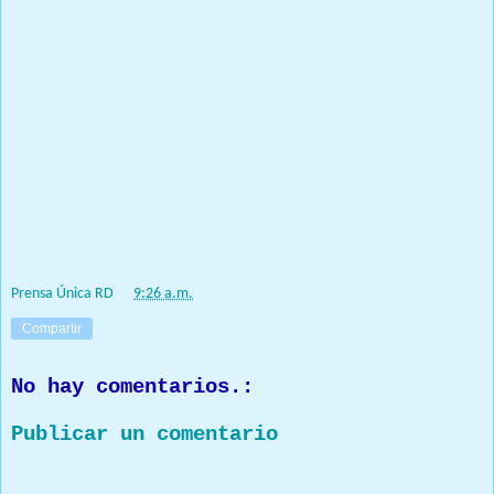
alimento.
Agradeció los esfuerzos y sacrificios que hacen los participantes
en la cadena de producción para garantizar la calidad y los
precios del arroz, a pesar de que se trata de un producto que
tiene un alto componente externo.
Al encuentro asistieron el presidente de Fenarroz, José Mauricio;
y empresarios y personalidades ligadas al sector como Roberto
Familia; Jesús Coronado; Marcos Rodríguez; Manolo Tavárez
Justo; Mangi Pimentel; Geraldo Cosme; Juan Manuel Portela;
Santo Paulino y Marcelo Reyes.
Prensa Única RD
at
9:26 a.m.
Compartir
No hay comentarios.:
Publicar un comentario