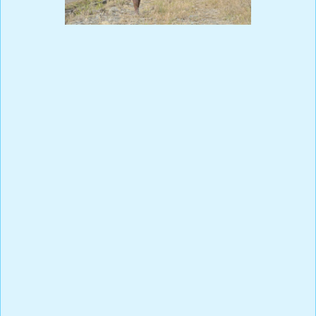
Para garantizar la seguridad alimentaria y precios competitivos
en el mercado, el sector dispone de un millón 200 mil tareas
para cultivos, las cuales están produciendo 12 millones de
quintales anuales. Intervienen en la producción 30 mil
productores que proveen más de 800 mil empleos directos e
indirectos, de acuerdo con el ministro.
Al sostener un encuentro con los representantes de las
principales entidades que reúnen a los productores y factorías de
arroz en la estación experimental de la Dirección de Arroz (Bio-
Arroz) de Agricultura, Cruz manifestó que el alimento principal
de la canasta básica de los dominicanos está seguro, ya que los
acuerdos que el Gobierno ha alcanzado con esos sectores
garantizan la estabilidad en los precios del producto.
“Entiendo lo que ustedes representan para el país, producen un
arroz de primera, de los mejores del mundo, y esto es parte de la