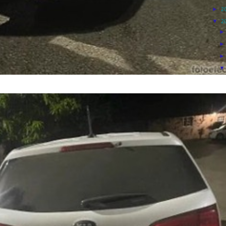
►
2
▼
2