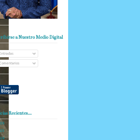
ribirse a Nuestro Medio Digital
Entradas
Comentarios
cias Recientes...
026
(103)
025
(288)
024
(374)