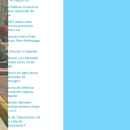
DE 50 PAQUETES...
Obras Públicas iniciará en
breve colocación de
nue...
ONAMET valora como
correcto pronóstico
emitió con ...
Por Huracán Fiona FF.AA.
activan Plan Relámpago
en...
Haití: Solución o tragedia
Presidente Luis Abinader
declara lunes 19 de
septi...
Ministerio de Agricultura
activa plan de
contingen...
Ministerio de Defensa
desmiente ingreso
irregular ...
Presidente Abinader
concluye primera etapa
de su v...
Centro de Operaciones de
Paz y Ayuda
Humanitaria F...