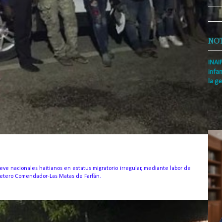
NO
INAI
infan
la ge
Prens
Rodrí
es la
Nacio
e nacionales haitianos en estatus migratorio irregular, mediante labor de
rretero Comendador-Las Matas de Farfán.