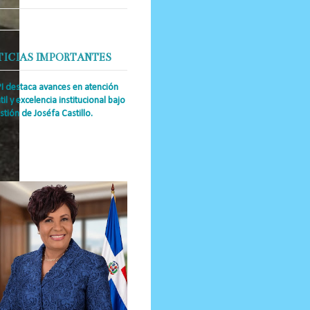
TICIAS IMPORTANTES
PI destaca avances en atención
til y excelencia institucional bajo
stión de Joséfa Castillo.
a Única RD Josefa Castillo
guez (también referida como Joséfa)
 directora ejecutiva del Instituto
nal de Atención Integr...