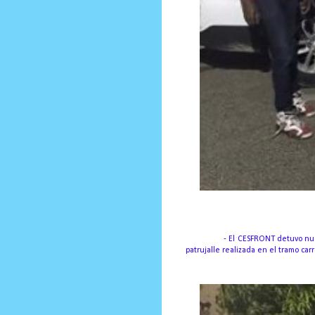
Elías Piña.
- El CESFRONT detuvo nuev
patrujalle realizada en el tramo ca