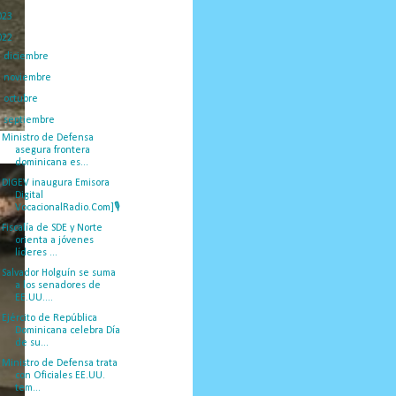
023
(434)
022
(449)
►
diciembre
(46)
►
noviembre
(50)
►
octubre
(39)
▼
septiembre
(55)
Ministro de Defensa
asegura frontera
dominicana es...
DIGEV inaugura Emisora
Digital
VocacionalRadio.Com]🎙
Fiscalía de SDE y Norte
orienta a jóvenes
líderes ...
Salvador Holguín se suma
a los senadores de
EE.UU....
Ejército de República
Dominicana celebra Día
de su...
Ministro de Defensa trata
con Oficiales EE.UU.
tem...