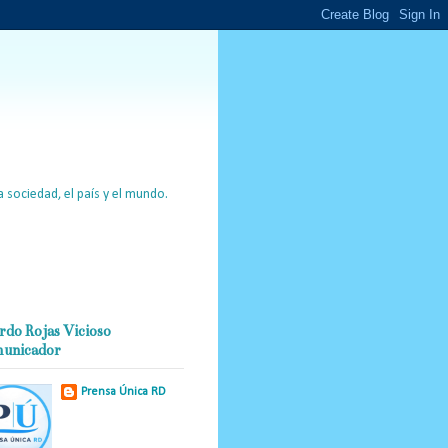
 sociedad, el país y el mundo.
rdo Rojas Vicioso
unicador
Prensa Única RD
Nuestro medio de
comunicación