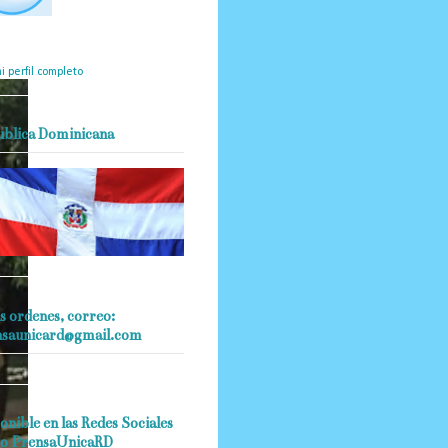
mantendrá políticas
estrictas basadas en la
ividad, veracidad y criterio
dístico en todo momento.
i perfil completo
ublica Dominicana
s ordenes, correo:
nsaunicard@gmail.com
onible en las Redes Sociales
o PrensaUnicaRD