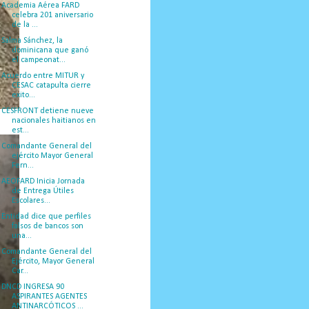
Academia Aérea FARD
celebra 201 aniversario
de la ...
Salma Sánchez, la
dominicana que ganó
el campeonat...
Acuerdo entre MITUR y
CESAC catapulta cierre
exito...
CESFRONT detiene nueve
nacionales haitianos en
est...
Comandante General del
ejército Mayor General
Fern...
AEOFARD Inicia Jornada
de Entrega Útiles
Escolares...
Entidad dice que perfiles
falsos de bancos son
una...
Comandante General del
Ejército, Mayor General
Car...
DNCD INGRESA 90
ASPIRANTES AGENTES
ANTINARCÓTICOS ...