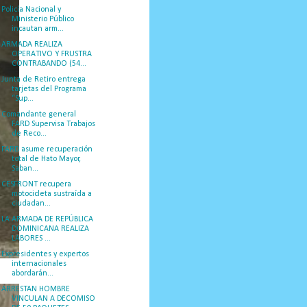
Policía Nacional y
Ministerio Público
incautan arm...
ARMADA REALIZA
OPERATIVO Y FRUSTRA
CONTRABANDO (54...
Junta de Retiro entrega
tarjetas del Programa
“Sup...
Comandante general
FARD Supervisa Trabajos
de Reco...
FARD asume recuperación
total de Hato Mayor,
Saban...
CESFRONT recupera
motocicleta sustraída a
ciudadan...
LA ARMADA DE REPÚBLICA
DOMINICANA REALIZA
LABORES ...
Expresidentes y expertos
internacionales
abordarán...
ARRESTAN HOMBRE
VINCULAN A DECOMISO