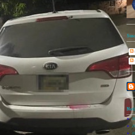
Susc
Noti
►
2
►
2
►
2