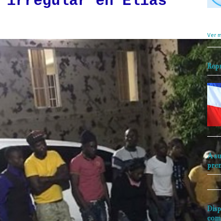
 irregular en Elías
objet
perio
Ver m
Rep
A su
pre
Disp
com