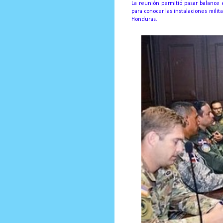
La reunión permitió pasar balance e
para conocer las instalaciones milit
Honduras.