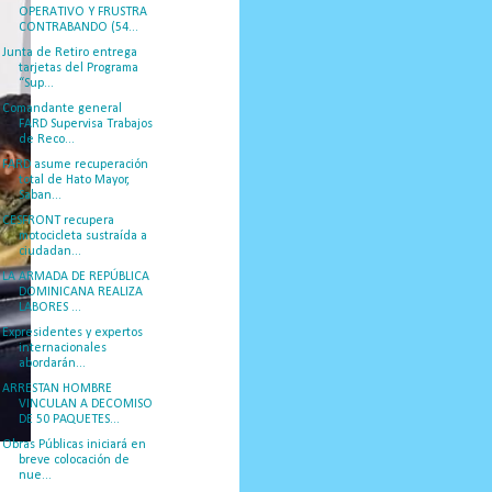
OPERATIVO Y FRUSTRA
CONTRABANDO (54...
Junta de Retiro entrega
tarjetas del Programa
“Sup...
Comandante general
FARD Supervisa Trabajos
de Reco...
FARD asume recuperación
total de Hato Mayor,
Saban...
CESFRONT recupera
motocicleta sustraída a
ciudadan...
LA ARMADA DE REPÚBLICA
DOMINICANA REALIZA
LABORES ...
Expresidentes y expertos
internacionales
abordarán...
ARRESTAN HOMBRE
VINCULAN A DECOMISO
DE 50 PAQUETES...
Obras Públicas iniciará en
breve colocación de
nue...