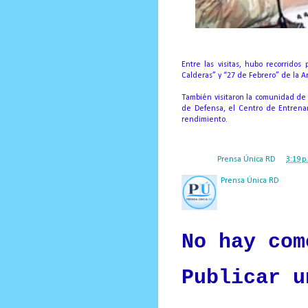
Entre las visitas, hubo recorridos
Calderas” y “27 de Febrero” de la A
También visitaron la comunidad de S
de Defensa, el Centro de Entrenam
rendimiento.
Posted by
Prensa Única RD
at
3:19 p
Prensa Única RD
Nuestro medio de comunic
y criterio periodístico e
No hay com
Publicar u