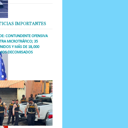
TICIAS IMPORTANTES
DE: CONTUNDENTE OFENSIVA
RA MICROTRÁFICO; 35
NIDOS Y MÁS DE 18,000
MOS DECOMISADOS
a Única RD Los operativos de
dicción abarcaron a más de 25
res de esa demarcación, donde
s se confiscaron armas, dinero,...