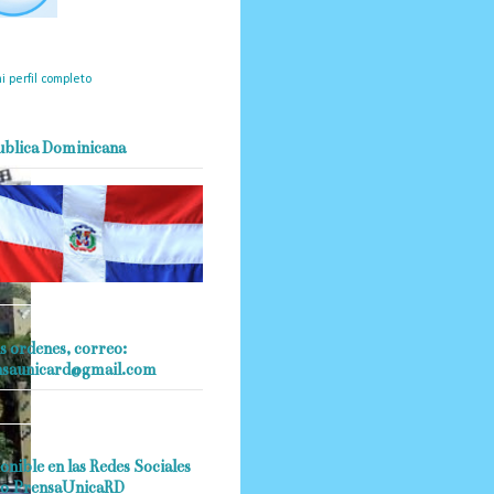
mantendrá políticas
estrictas basadas en la
ividad, veracidad y criterio
dístico en todo momento.
i perfil completo
ublica Dominicana
s ordenes, correo:
nsaunicard@gmail.com
onible en las Redes Sociales
o PrensaUnicaRD