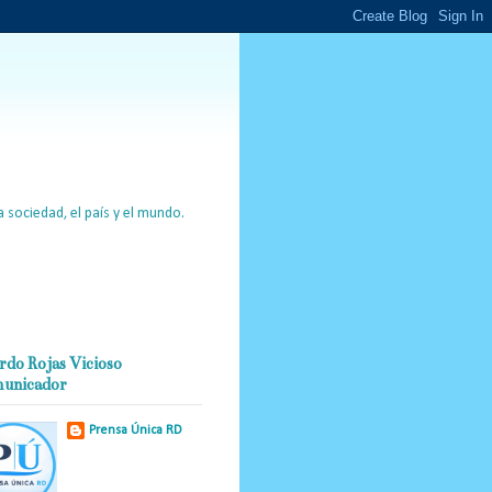
 sociedad, el país y el mundo.
rdo Rojas Vicioso
unicador
Prensa Única RD
Nuestro medio de
comunicación