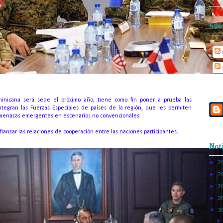
Susc
inicana será sede el próximo año, tiene como fin poner a prueba las
integran las Fuerzas Especiales de países de la región, que les permiten
 amenazas emergentes en escenarios no convencionales.
ianzar las relaciones de cooperación entre las naciones participantes.
Noti
►
2
►
2
►
2
►
2
▼
2