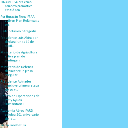
ONAMET valora como
correcto pronóstico
emitió con ...
Por Huracán Fiona FF.AA.
activan Plan Relámpago
en...
Haití: Solución o tragedia
Presidente Luis Abinader
declara lunes 19 de
septi...
Ministerio de Agricultura
activa plan de
contingen...
Ministerio de Defensa
desmiente ingreso
irregular ...
Presidente Abinader
concluye primera etapa
de su v...
Centro de Operaciones de
Paz y Ayuda
Humanitaria F...
Academia Aérea FARD
celebra 201 aniversario
de la ...
Salma Sánchez, la