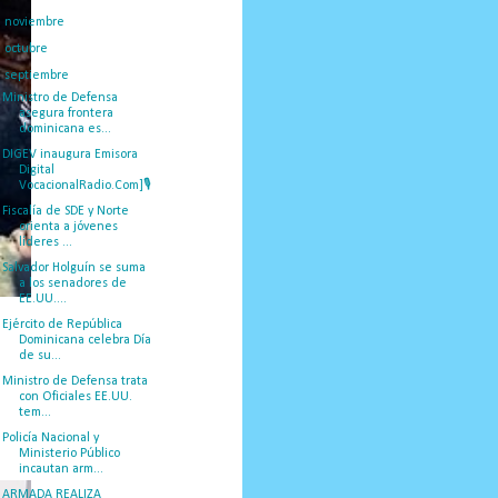
►
noviembre
(50)
►
octubre
(39)
▼
septiembre
(55)
Ministro de Defensa
asegura frontera
dominicana es...
DIGEV inaugura Emisora
Digital
VocacionalRadio.Com]🎙
Fiscalía de SDE y Norte
orienta a jóvenes
líderes ...
Salvador Holguín se suma
a los senadores de
EE.UU....
Ejército de República
Dominicana celebra Día
de su...
Ministro de Defensa trata
con Oficiales EE.UU.
tem...
Policía Nacional y
Ministerio Público
incautan arm...
ARMADA REALIZA