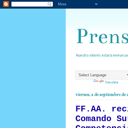
Pren
Nuestro interés estará enmarcad
Powered by
Translate
viernes, 2 de septiembre de
FF.AA. rec
Comando Su