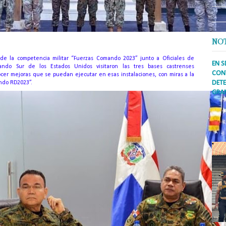
NO
 de la competencia militar “Fuerzas Comando 2023” junto a Oficiales de
EN S
ndo Sur de los Estados Unidos visitaron las tres bases castrenses
CONT
nocer mejoras que se puedan ejecutar en esas instalaciones, con miras a la
DETE
ndo RD2023”.
GRA
Prens
inter
secto
ademá