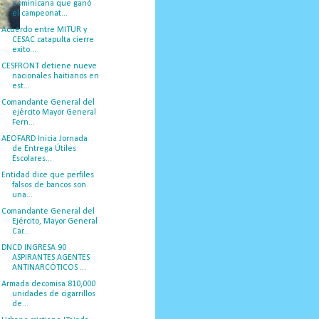
dominicana que ganó
el campeonat...
Acuerdo entre MITUR y
CESAC catapulta cierre
exito...
CESFRONT detiene nueve
nacionales haitianos en
est...
Comandante General del
ejército Mayor General
Fern...
AEOFARD Inicia Jornada
de Entrega Útiles
Escolares...
Entidad dice que perfiles
falsos de bancos son
una...
Comandante General del
Ejército, Mayor General
Car...
DNCD INGRESA 90
ASPIRANTES AGENTES
ANTINARCÓTICOS ...
Armada decomisa 810,000
unidades de cigarrillos
de...