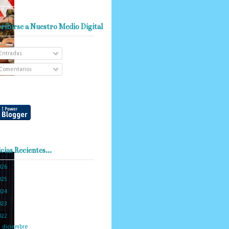
ribirse a Nuestro Medio Digital
Entradas
Comentarios
cias Recientes...
026
(101)
025
(288)
024
(374)
023
(434)
022
(449)
►
diciembre
(46)