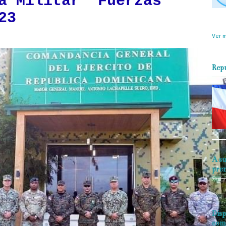
a Militar “Fuerzas
23
objet
perio
Ver m
Rep
A su
pre
Disp
com