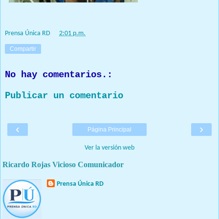
Prensa Única RD
at
2:01 p.m.
Compartir
No hay comentarios.:
Publicar un comentario
‹
›
Página Principal
Ver la versión web
Ricardo Rojas Vicioso Comunicador
Prensa Única RD
Nuestro medio de comunicación mantendrá políticas estrictas
basadas en la objetividad, veracidad y criterio periodístico en
todo momento.