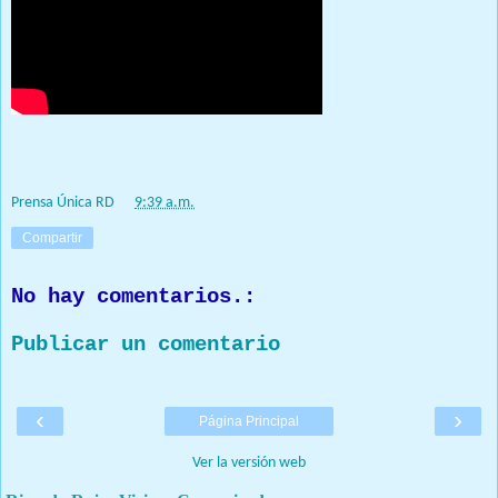
Prensa Única RD
Prensa Única RD
at
9:39 a.m.
Compartir
No hay comentarios.:
Publicar un comentario
‹
›
Página Principal
Ver la versión web