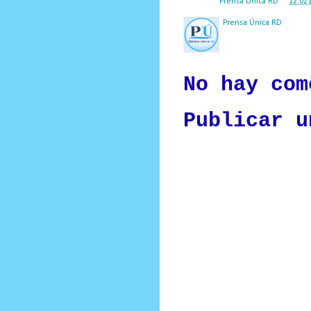
Posted by
Prensa Única RD
at
12:02 
Prensa Única RD
Nuestro medio de comunic
y criterio periodístico e
No hay com
Publicar u