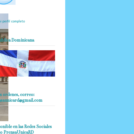
mantendrá políticas
estrictas basadas en la
ividad, veracidad y criterio
dístico en todo momento.
i perfil completo
ublica Dominicana
s ordenes, correo:
nsaunicard@gmail.com
onible en las Redes Sociales
o PrensaUnicaRD