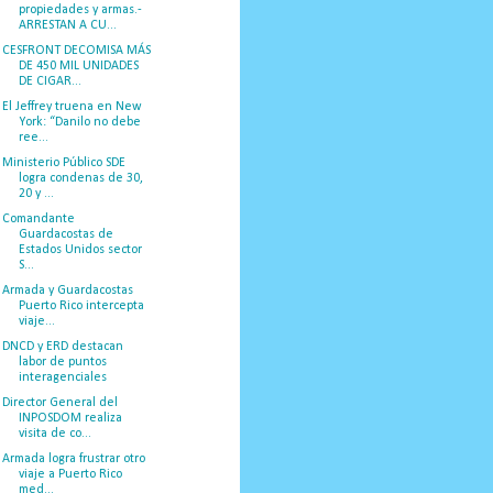
propiedades y armas.-
ARRESTAN A CU...
CESFRONT DECOMISA MÁS
DE 450 MIL UNIDADES
DE CIGAR...
El Jeffrey truena en New
York: “Danilo no debe
ree...
Ministerio Público SDE
logra condenas de 30,
20 y ...
Comandante
Guardacostas de
Estados Unidos sector
S...
Armada y Guardacostas
Puerto Rico intercepta
viaje...
DNCD y ERD destacan
labor de puntos
interagenciales
Director General del
INPOSDOM realiza
visita de co...
Armada logra frustrar otro
viaje a Puerto Rico
med...