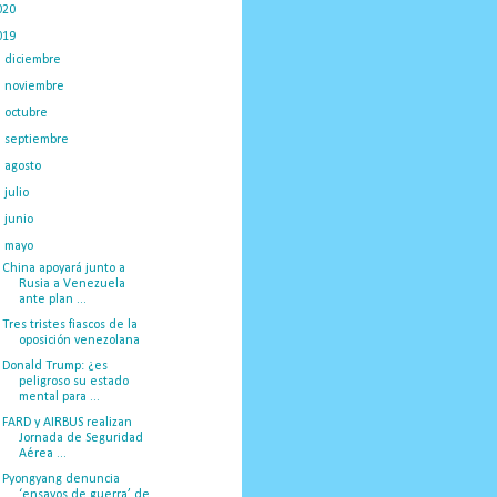
020
(775)
019
(1219)
►
diciembre
(59)
►
noviembre
(91)
►
octubre
(66)
►
septiembre
(1)
►
agosto
(18)
►
julio
(52)
►
junio
(44)
▼
mayo
(130)
China apoyará junto a
Rusia a Venezuela
ante plan ...
Tres tristes fiascos de la
oposición venezolana
Donald Trump: ¿es
peligroso su estado
mental para ...
FARD y AIRBUS realizan
Jornada de Seguridad
Aérea ...
Pyongyang denuncia
‘ensayos de guerra’ de