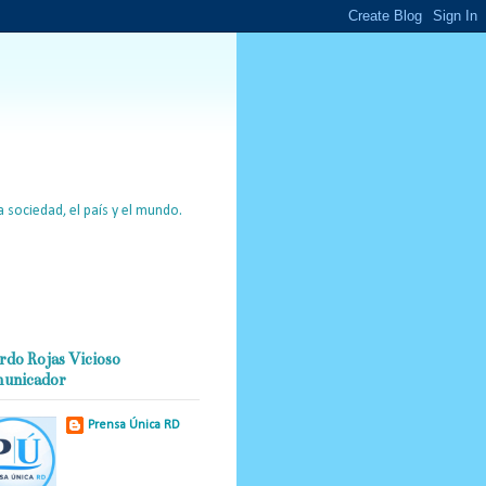
 sociedad, el país y el mundo.
rdo Rojas Vicioso
unicador
Prensa Única RD
Nuestro medio de
comunicación