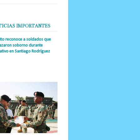
TICIAS IMPORTANTES
cito reconoce a soldados que
azaron soborno durante
ativo en Santiago Rodríguez
a Única RD _Los miembros de la
tución impidieron el ingreso
ular de dinero al país y reafirmaron
u actuación los valore...