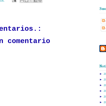
p.m.
Susc
ación mantendrá políticas estrictas basadas en la objetividad, veracidad
n todo momento.
entarios.:
n comentario
Noti
►
2
►
2
►
2
►
2
►
2
►
2