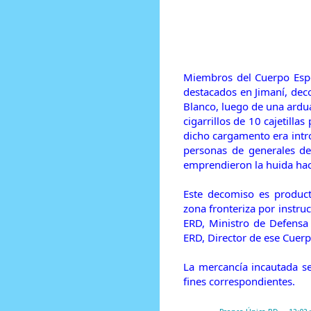
Prensa Única RD
Miembros del Cuerpo Espe
destacados en Jimaní, de
Blanco, luego de una ardua
cigarrillos de 10 cajetill
dicho cargamento era intr
personas de generales des
emprendieron la huida haci
Este decomiso es product
zona fronteriza por instru
ERD, Ministro de Defensa 
ERD, Director de ese Cuerp
La mercancía incautada se
fines correspondientes.