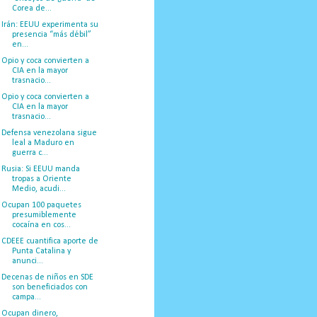
Corea de...
Irán: EEUU experimenta su
presencia “más débil”
en...
Opio y coca convierten a
CIA en la mayor
trasnacio...
Opio y coca convierten a
CIA en la mayor
trasnacio...
Defensa venezolana sigue
leal a Maduro en
guerra c...
Rusia: Si EEUU manda
tropas a Oriente
Medio, acudi...
Ocupan 100 paquetes
presumiblemente
cocaína en cos...
CDEEE cuantifica aporte de
Punta Catalina y
anunci...
Decenas de niños en SDE
son beneficiados con
campa...
Ocupan dinero,