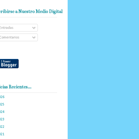
ribirse a Nuestro Medio Digital
Entradas
Comentarios
cias Recientes...
026
(102)
025
(288)
024
(374)
023
(434)
022
(449)
021
(898)