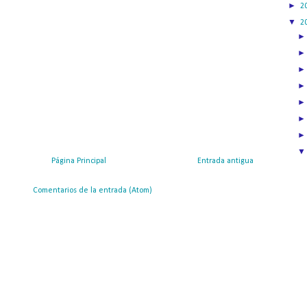
►
2
▼
2
Página Principal
Entrada antigua
ribirse a:
Comentarios de la entrada (Atom)