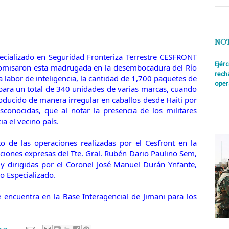
NO
cializado en Seguridad Fronteriza Terrestre CESFRONT
Ejér
comisaron esta madrugada en la desembocadura del Río
rech
 labor de inteligencia, la cantidad de 1,700 paquetes de
oper
as para un total de 340 unidades de varias marcas, cuando
oducido de manera irregular en caballos desde Haiti por
Prens
insti
conocidas, que al notar la presencia de los militares
irreg
a el vecino país.
con s
o de las operaciones realizadas por el Cesfront en la
cciones expresas del Tte. Gral. Rubén Dario Paulino Sem,
y dirigidas por el Coronel José Manuel Durán Ynfante,
o Especializado.
 encuentra en la Base Interagencial de Jimani para los