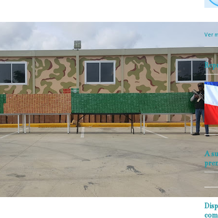
objet
perio
Ver m
Rep
A su
pre
Disp
com