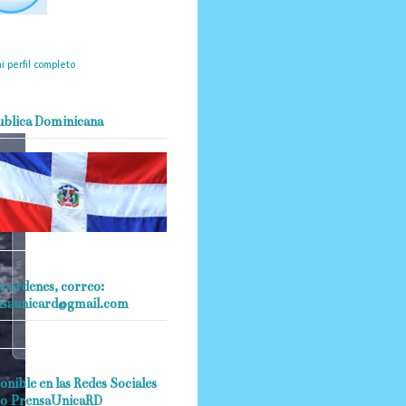
mantendrá políticas
estrictas basadas en la
ividad, veracidad y criterio
dístico en todo momento.
i perfil completo
ublica Dominicana
s ordenes, correo:
nsaunicard@gmail.com
onible en las Redes Sociales
o PrensaUnicaRD