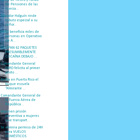
Junta de Retiro y Fondo
de Pensiones de las
Fuerza...
Salvador Holguín rinde
tributo especial a su
señor...
FARD beneficia miles de
personas en Operativo
de A...
OCUPAN 62 PAQUETES
PRESUMIBLEMENTE
COCAÍNA DEBAJO ...
Comandante General
FARD felicita al primer
piloto ...
Arriba en Puerto Rico el
buque escuela
“Almirante ...
Comandante General de
la Fuerza Aérea de
República...
Imponen prisión
preventiva a mujeres
que transport...
Se elimina permiso de 24H
para VUELOS
DOMÉSTICOS.