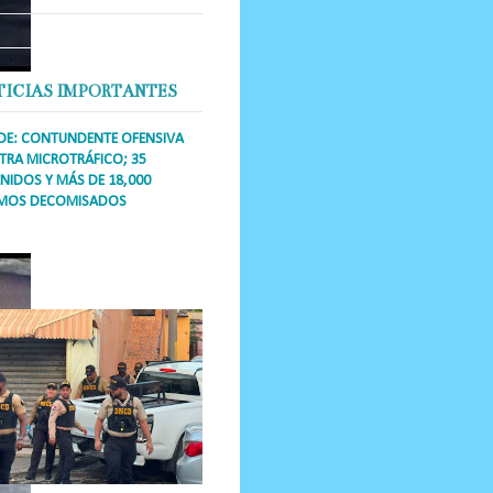
TICIAS IMPORTANTES
DE: CONTUNDENTE OFENSIVA
RA MICROTRÁFICO; 35
NIDOS Y MÁS DE 18,000
MOS DECOMISADOS
a Única RD Los operativos de
dicción abarcaron a más de 25
res de esa demarcación, donde
s se confiscaron armas, dinero,...