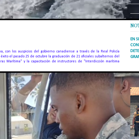
NO
EN S
CONT
DETE
, con los auspicios del gobierno canadiense a través de la Real Policía
xito el pasado 25 de octubre la graduación de 21 oficiales subalternos del
GRA
ras Marítima" y la capacitación de instructores de "Interdicción marítima
Prens
inter
secto
ademá