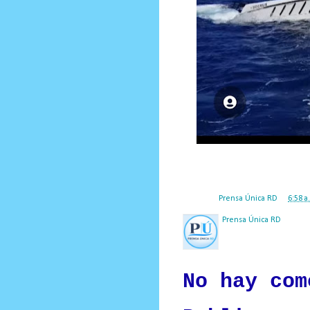
Posted by
Prensa Única RD
at
6:58 a
Prensa Única RD
Nuestro medio de comunic
y criterio periodístico e
No hay com