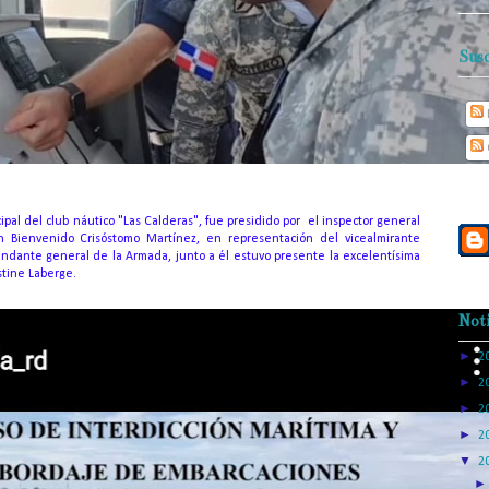
Susc
ipal del club náutico "Las Calderas", fue presidido por el inspector general
n Bienvenido Crisóstomo Martínez, en representación del vicealmirante
mandante general de la Armada, junto a él estuvo presente la excelentísima
tine Laberge.
Noti
►
2
►
2
►
2
►
2
▼
2