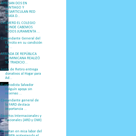
APRESAN DOS EN
SANTIAGO Y
DESARTICULAN RED
TRAÍA D...
CADMERD EL COLEGIO
DONDE CABEMOS
TODOS JURAMENTA ...
Comandante General del
Ejército en su condición
de...
ARMADA DE REPÚBLICA
DOMINICANA REALIZÓ
SU TRADICIO...
Junta de Retiro entrega
donativos al Hogar para
Ad...
El periodista Salvador
Holguín apoya sin
reservas ...
Comandante general de
la FARD destaca
importancia ...
Expertos Internacionales y
nacionales (ARD y OMI)
...
Resaltan en misa labor del
SENPA protegiendo el