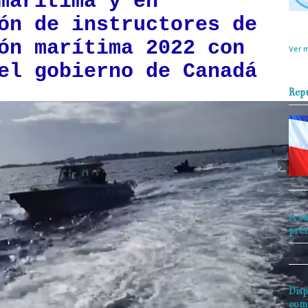
marítima y en
ón de instructores de
objet
perio
ón marítima 2022 con
Ver m
el gobierno de Canadá
Rep
A su
pre
Disp
com