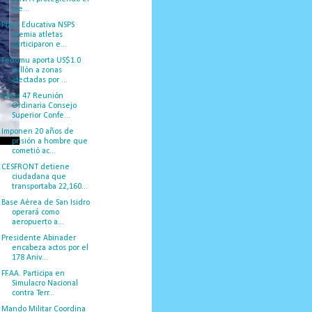
me...
Plaza Educativa NSPS
premia atletas
participaron e...
Fedomu aporta US$1.0
millón a zonas
afectadas por ...
Inicia 47 Reunión
Ordinaria Consejo
Superior Confe...
Imponen 20 años de
prisión a hombre que
cometió ac...
CESFRONT detiene
ciudadana que
transportaba 22,160...
Base Aérea de San Isidro
operará como
aeropuerto a...
Presidente Abinader
encabeza actos por el
178 Aniv...
FF.AA. Participa en
Simulacro Nacional
contra Terr...
Mando Militar Coordina