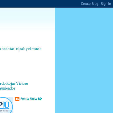
 sociedad, el país y el mundo.
rdo Rojas Vicioso
unicador
Prensa Única RD
Nuestro medio de
comunicación