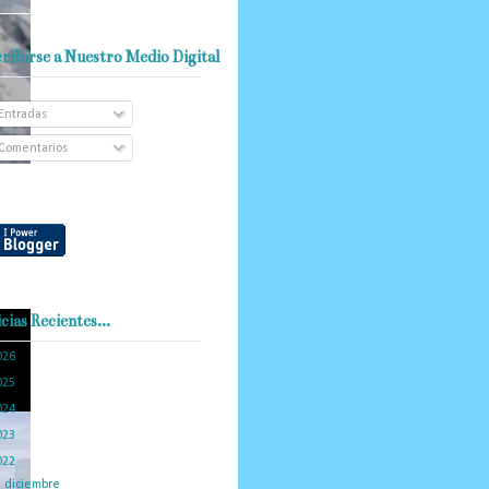
ribirse a Nuestro Medio Digital
Entradas
Comentarios
cias Recientes...
026
(101)
025
(288)
024
(374)
023
(434)
022
(449)
►
diciembre
(46)