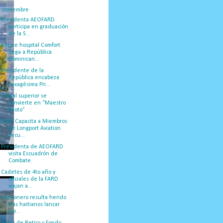
▼
noviembre
(50)
Presidenta AEOFARD
participa en graduación
de la S...
Buque hospital Comfort
llega a República
Dominican...
Presidente de la
República encabeza
Sexagésima Pri...
Oficial superior se
convierte en “Maestro
Piloto”
ESAC Capacita a Miembros
de Longport Aviation
Secu...
Presidenta de AEOFARD
visita Escuadrón de
Combate.
Cadetes de 4to año y
oficiales de la FARD
viajan a...
Camionero resulta herido
tras haitianos lanzar
pie...