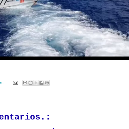
.m.
ación mantendrá políticas estrictas basadas en la objetividad, veracidad
n todo momento.
entarios.: