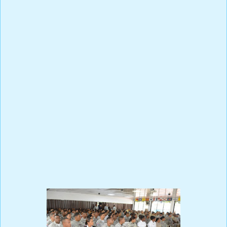
situación actual de violencia de género que presenta la sociedad
dominicana; de la cual los hombres y mujeres de la Armada
forman parte de la misma. Dicha actividad, se efectuó en un
ambiente de camaradería, bajo el personaje del charlista, en el
Club Naval para Alistados de la Armada, con la presencia del
contralmirante, Héctor J. Martinez Román, subcomandante de la
institución, en representación del Comandante General,
vicealmirante Emilio Recio Segura, ARD. y el contralmirante Julio
Ángel Morales, Inspector General, quienes estuvieron
acompañados por una masiva comisión de oficiales superiores,
oficiales subalternos y nuestros valiosos alistados. La Armada de
República Dominicana como institución castrense que maneja
una masa considerable de personas, entiende que es
fundamental la formación de su recurso humano en entes
funcionales y aportar en la eliminación de esta epidemia social
que nos afecta a todos.