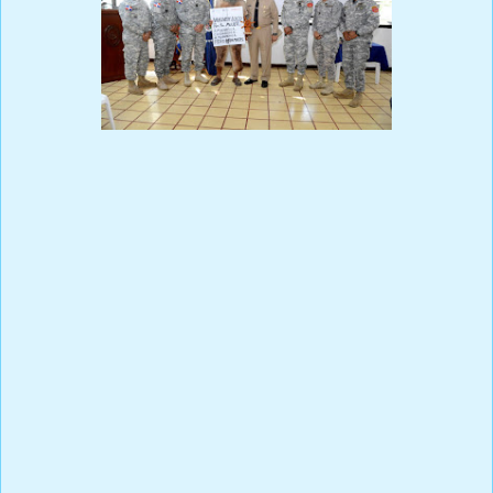
La gran familia naval de la Armada de República Dominicana, en
la ocasión de conmemorarse en noviembre el mes de la familia y
el día internacional de la no violencia contra la mujer, celebró
hoy martes 19 de noviembre del año en curso, la charla titulada:
¨Vuélvete Loco por tú Mujer, Cuidándola, Ayudándola; Pero No la
Mates¨, disertada por el Sr. Jonás Ramos Báez, creador de esta
campaña en el año 2017, con vigencia actual. La Comandancia
General de la Armada con la realización de esta disertación tiene
como objetivo, enviar un mensaje de concientización y
reforzamiento a los principios y valores éticos de sus miembros
en cuanto a la integridad (en todo el sentido de la palabra) hacia
la mujer. La ejecución de esta charla surge y fue motivada por la