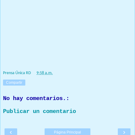
el capitán de un viaje ilegal que naufragó en fecha 15-12-2019,
en la zona denominada “Boca del Diablo” en Las Galeras,
Provincia Samana; en donde perdió la vida la joven
comunicadora *YAFREISY ALEJANDRO MORA CASTILLO*.
Se investiga las razones por la cual *DANIEL ÁGUEDA* se
encontraba en libertad, siendo el principal responsable de la
muerte de la joven comunicadora, “por abandonar a su suerte” a
(07) personas que formaban parte del viaje ilegal, incluyendo el
esposo de la occisa *MANUEL RIJO MALDONADO*
Prensa Única RD
at
9:58 a.m.
Compartir
No hay comentarios.:
Publicar un comentario
‹
›
Página Principal