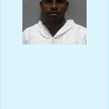
Prensa Única RD
En FECHA 15-12-2018, EN DONDE FALLECIÓ COMUNICADORA
DE LA ROMANA.
La Armada de la República Dominicana en una Operación
Conjunta con el Servicio de Guardacostas de Puerto Rico,
interceptaron una embarcación clandestina con 27 viajeros
ilegales, incluyendo el nombrado *DANIEL AGUEDA*, quien fue
sometido a la acción de la justicia y le fue impuesta una medida
coerción consistente en (03) meses de prisión preventiva, por ser