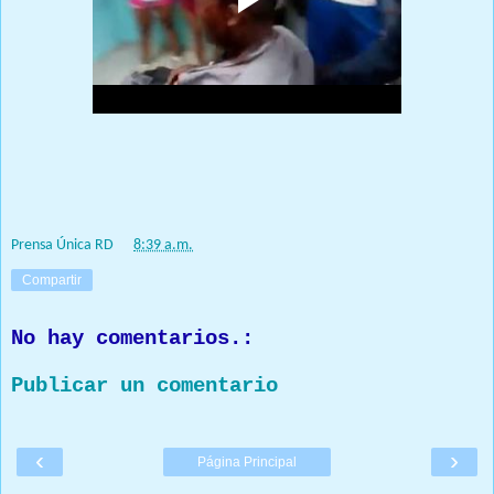
Noticias en desarrollo
Prensa Única RD
Prensa Única RD
at
8:39 a.m.
Compartir
No hay comentarios.:
Publicar un comentario
‹
›
Página Principal