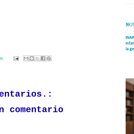
miembros del Comité Político del PLD andan por todo el país sin rumbo como
e la salida del expresidente Leonel Fernández del partido morado.
del PLD ahora andan por el país como perros realengos sin rumbos, después
 del partido morado. No es lo mismo llamar al diablo que verlo llegar”,
NO
expresó Holguín.
 estas declaraciones a través de su cuenta de Twitter @SalvadorHolguin, en
INAI
os dominicanos visualizan los altos dirigentes del PLD Leonel Fernández,
infan
 Fernández y Alejandrina Germán en la idiosincrasia del país.
la ge
Prens
.m.
Rodrí
es la
Nacio
ación mantendrá políticas estrictas basadas en la objetividad, veracidad
n todo momento.
entarios.:
n comentario