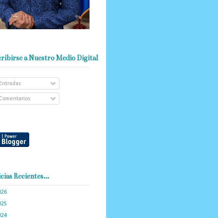
ribirse a Nuestro Medio Digital
Entradas
Comentarios
cias Recientes...
026
(103)
025
(288)
024
(374)