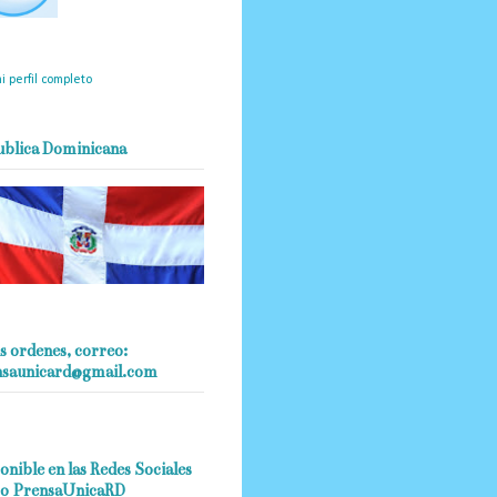
mantendrá políticas
estrictas basadas en la
ividad, veracidad y criterio
dístico en todo momento.
i perfil completo
ublica Dominicana
s ordenes, correo:
nsaunicard@gmail.com
onible en las Redes Sociales
o PrensaUnicaRD