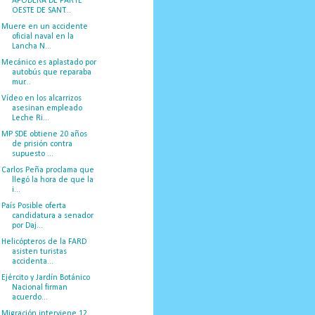
APODERA DE PARTE
OESTE DE SANT...
Muere en un accidente
oficial naval en la
Lancha N...
Mecánico es aplastado por
autobús que reparaba
mur...
Vídeo en los alcarrizos
asesinan empleado
Leche Ri...
MP SDE obtiene 20 años
de prisión contra
supuesto ...
Carlos Peña proclama que
llegó la hora de que la
i...
País Posible oferta
candidatura a senador
por Daj...
Helicópteros de la FARD
asisten turistas
accidenta...
Ejército y Jardín Botánico
Nacional firman
acuerdo...
Migración interviene 12