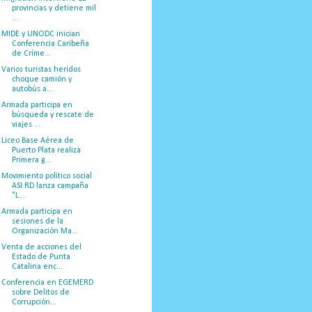
provincias y detiene mil
...
MIDE y UNODC inician
Conferencia Caribeña
de Críme...
Varios turistas heridos
choque camión y
autobús a...
Armada participa en
búsqueda y rescate de
viajes ...
Liceo Base Aérea de
Puerto Plata realiza
Primera g...
Movimiento político social
ASI RD lanza campaña
"L...
Armada participa en
sesiones de la
Organización Ma...
Venta de acciones del
Estado de Punta
Catalina enc...
Conferencia en EGEMERD
sobre Delitos de
Corrupción...