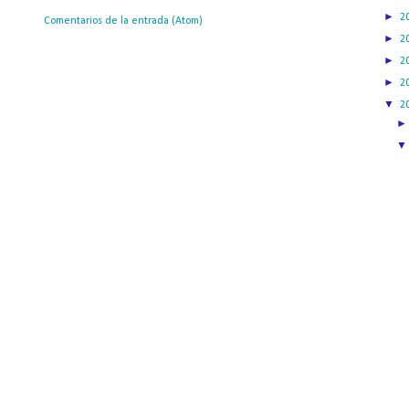
►
2
ribirse a:
Comentarios de la entrada (Atom)
►
2
►
2
►
2
▼
2