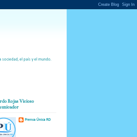
 sociedad, el país y el mundo.
rdo Rojas Vicioso
unicador
Prensa Única RD
Nuestro medio de
comunicación