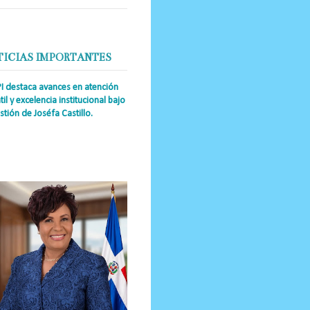
TICIAS IMPORTANTES
PI destaca avances en atención
til y excelencia institucional bajo
stión de Joséfa Castillo.
a Única RD Josefa Castillo
guez (también referida como Joséfa)
 directora ejecutiva del Instituto
nal de Atención Integr...