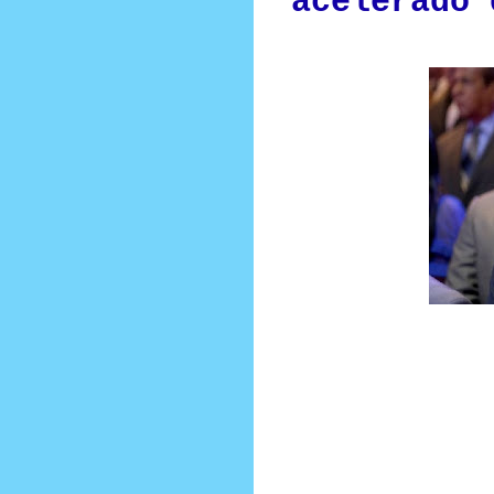
acelerado 
Prensa Única RD
Salvador Holguín le manda fuert
SANTO DOMINGO. – El destacado per
Liberación Dominicana, Temístocles
destino de la organiza
Holguín, quien siempre se ha car