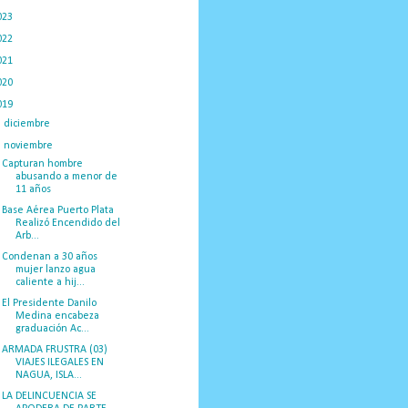
023
(434)
022
(449)
021
(898)
020
(775)
019
(1219)
►
diciembre
(59)
▼
noviembre
(91)
Capturan hombre
abusando a menor de
11 años
Base Aérea Puerto Plata
Realizó Encendido del
Arb...
Condenan a 30 años
mujer lanzo agua
caliente a hij...
El Presidente Danilo
Medina encabeza
graduación Ac...
ARMADA FRUSTRA (03)
VIAJES ILEGALES EN
NAGUA, ISLA...
LA DELINCUENCIA SE