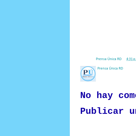
pueblo dominicano, indicó que los 
perros realengos, después d
“Los miembros del Comité Político 
de la salida de @LeonelFernandez
El empresario Salvador Holguín dio
el que dijo que la mayoría de l
Margarita Cedeño, Omar
Posted by
Prensa Única RD
at
4:31 p
Prensa Única RD
Nuestro medio de comunic
y criterio periodístico e
No hay com
Publicar u