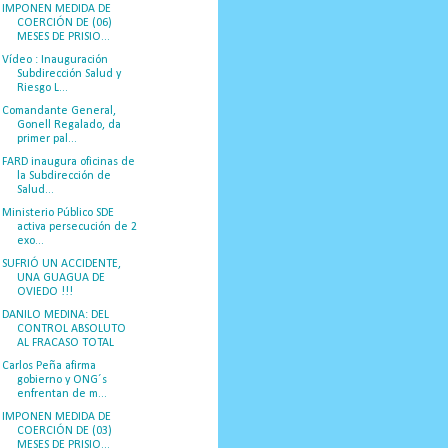
IMPONEN MEDIDA DE
COERCIÓN DE (06)
MESES DE PRISIO...
Vídeo : Inauguración
Subdirección Salud y
Riesgo L...
Comandante General,
Gonell Regalado, da
primer pal...
FARD inaugura oficinas de
la Subdirección de
Salud...
Ministerio Público SDE
activa persecución de 2
exo...
SUFRIÓ UN ACCIDENTE,
UNA GUAGUA DE
OVIEDO !!!
DANILO MEDINA: DEL
CONTROL ABSOLUTO
AL FRACASO TOTAL
Carlos Peña afirma
gobierno y ONG´s
enfrentan de m...
IMPONEN MEDIDA DE
COERCIÓN DE (03)
MESES DE PRISIO...