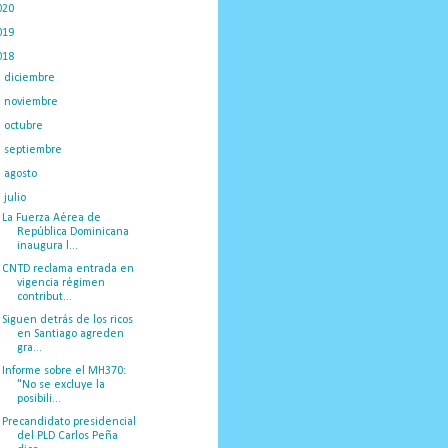
020
(775)
019
(1219)
018
(1058)
►
diciembre
(132)
►
noviembre
(89)
►
octubre
(132)
►
septiembre
(166)
►
agosto
(209)
▼
julio
(230)
La Fuerza Aérea de
República Dominicana
inaugura l...
CNTD reclama entrada en
vigencia régimen
contribut...
Siguen detrás de los ricos
en Santiago agreden
gra...
Informe sobre el MH370:
"No se excluye la
posibili...
Precandidato presidencial
del PLD Carlos Peña