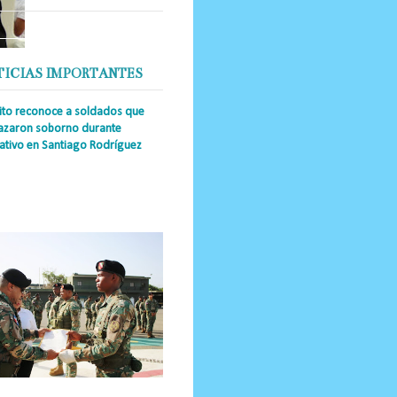
TICIAS IMPORTANTES
cito reconoce a soldados que
azaron soborno durante
ativo en Santiago Rodríguez
a Única RD _Los miembros de la
tución impidieron el ingreso
ular de dinero al país y reafirmaron
u actuación los valore...