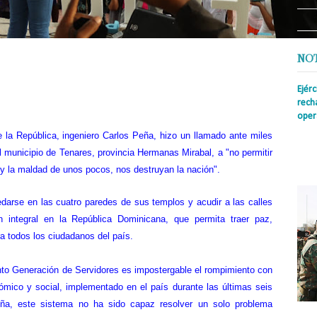
NO
Ejér
rech
oper
e la República, ingeniero Carlos Peña, hizo un llamado ante miles
Prens
insti
 municipio de Tenares, provincia Hermanas Mirabal, a "no permitir
irreg
d y la maldad de unos pocos, nos destruyan la nación".
con s
edarse en las cuatro paredes de sus templos y acudir a las calles
n integral en la República Dominicana, que permita traer paz,
ra todos los ciudadanos del país.
nto Generación de Servidores es impostergable el rompimiento con
nómico y social, implementado en el país durante las últimas seis
ña, este sistema no ha sido capaz resolver un solo problema