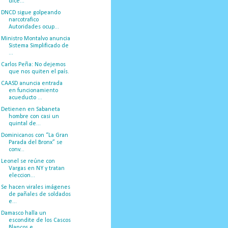
dice...
DNCD sigue golpeando
narcotrafico
Autoridades ocup...
Ministro Montalvo anuncia
Sistema Simplificado de
...
Carlos Peña: No dejemos
que nos quiten el país.
CAASD anuncia entrada
en funcionamiento
acueducto ...
Detienen en Sabaneta
hombre con casi un
quintal de...
Dominicanos con “La Gran
Parada del Bronx” se
conv...
Leonel se reúne con
Vargas en NY y tratan
eleccion...
Se hacen virales imágenes
de pañales de soldados
e...
Damasco halla un
escondite de los Cascos
Blancos e...