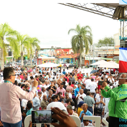
objet
perio
Ver m
Rep
A su
pre
Disp
com