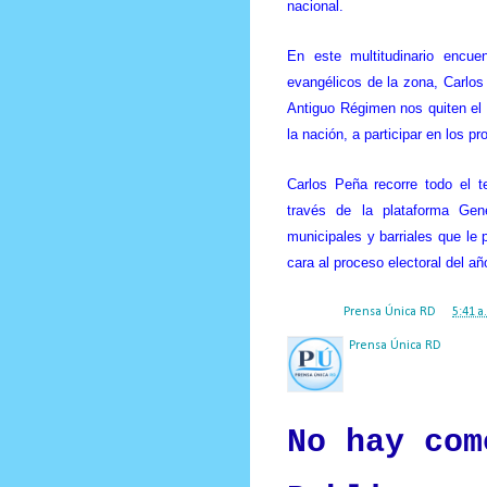
nacional.
En este multitudinario encue
evangélicos de la zona, Carlos
Antiguo Régimen nos quiten el 
la nación, a participar en los p
Carlos Peña recorre todo el te
través de la plataforma Gene
municipales y barriales que le 
cara al proceso electoral del añ
Posted by
Prensa Única RD
at
5:41 a
Prensa Única RD
Nuestro medio de comunic
y criterio periodístico e
No hay com