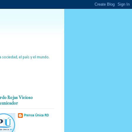
 sociedad, el país y el mundo.
rdo Rojas Vicioso
unicador
Prensa Única RD
Nuestro medio de
comunicación