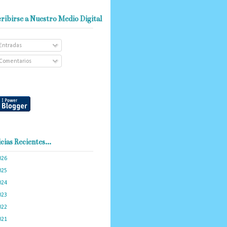
ribirse a Nuestro Medio Digital
Entradas
Comentarios
cias Recientes...
026
(102)
025
(288)
024
(374)
023
(434)
022
(449)
021
(898)