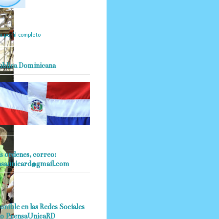
mantendrá políticas
estrictas basadas en la
ividad, veracidad y criterio
dístico en todo momento.
i perfil completo
ublica Dominicana
s ordenes, correo:
nsaunicard@gmail.com
onible en las Redes Sociales
o PrensaUnicaRD