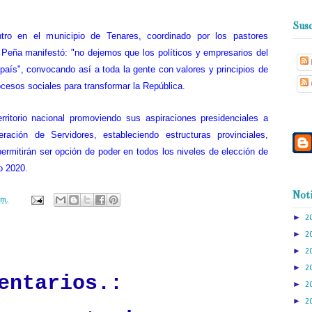
Susc
ntro en el municipio de Tenares, coordinado por los pastores
 Peña manifestó: "no dejemos que los políticos y empresarios del
país", convocando así a toda la gente con valores y principios de
rocesos sociales para transformar la República.
rritorio nacional promoviendo sus aspiraciones presidenciales a
ración de Servidores, estableciendo estructuras provinciales,
permitirán ser opción de poder en todos los niveles de elección de
o 2020.
Noti
.m.
►
2
►
ación mantendrá políticas estrictas basadas en la objetividad, veracidad
2
n todo momento.
►
2
►
2
entarios.:
►
2
►
2