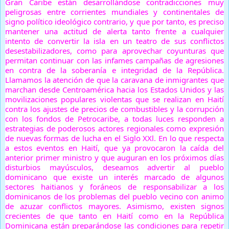
Gran Caribe están desarrollándose contradicciones muy
peligrosas entre corrientes mundiales y continentales de
signo político ideológico contrario, y que por tanto, es preciso
mantener una actitud de alerta tanto frente a cualquier
intento de convertir la isla en un teatro de sus conflictos
desestabilizadores, como para aprovechar coyunturas que
permitan continuar con las infames campañas de agresiones
en contra de la soberanía e integridad de la República.
Llamamos la atención de que la caravana de inmigrantes que
marchan desde Centroamérica hacia los Estados Unidos y las
movilizaciones populares violentas que se realizan en Haití
contra los ajustes de precios de combustibles y la corrupción
con los fondos de Petrocaribe, a todas luces responden a
estrategias de poderosos actores regionales como expresión
de nuevas formas de lucha en el Siglo XXl. En lo que respecta
a estos eventos en Haití, que ya provocaron la caída del
anterior primer ministro y que auguran en los próximos días
disturbios mayúsculos, deseamos advertir al pueblo
dominicano que existe un interés marcado de algunos
sectores haitianos y foráneos de responsabilizar a los
dominicanos de los problemas del pueblo vecino con animo
de azuzar conflictos mayores. Asimismo, existen signos
crecientes de que tanto en Haití como en la República
Dominicana están preparándose las condiciones para repetir